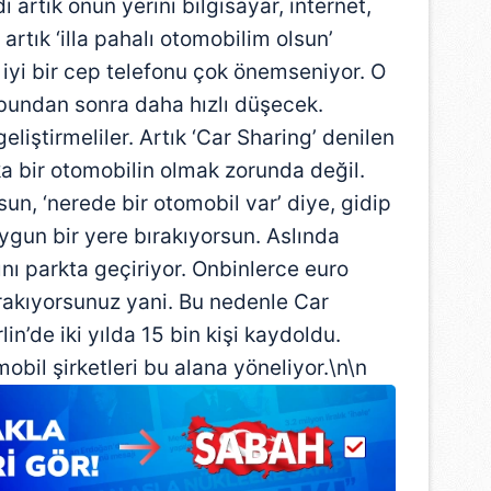
artık onun yerini bilgisayar, internet,
e artık ‘illa pahalı otomobilim olsun’
iyi bir cep telefonu çok önemseniyor. O
 bundan sonra daha hızlı düşecek.
eliştirmeliler. Artık ‘Car Sharing’ denilen
ka bir otomobilin olmak zorunda değil.
n, ‘nerede bir otomobil var’ diye, gidip
uygun bir yere bırakıyorsun. Aslında
nı parkta geçiriyor. Onbinlerce euro
ırakıyorsunuz yani. Bu nedenle Car
lin’de iki yılda 15 bin kişi kaydoldu.
obil şirketleri bu alana yöneliyor.\n\n