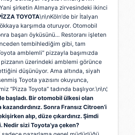
ani şirketin Almanya zirvesindeki ikinci
 PİZZA TOYOTA
\n\nKöln’de bir İtalyan
Gökkaya karşımda oturuyor. Otomobil
ra başarı öyküsünü... Restoranı işleten
 önceden tembihlediğim gibi, tam
Toyota amblemli” pizzayla başımızda
a, pizzanın üzerindeki amblemi görünce
ettiğini düşünüyor. Ama altında, siyah
şenmiş Toyota yazısını okuyunca,
miz “Pizza Toyota” tadında başlıyor.\n\n¦
 başladı. Bir otomobil ülkesi olan
 kazandırdınız. Sonra Fransız Citroen’i
işirken alıp, düze çıkardınız. Şimdi
. Nedir sizi Toyota’ya çeken?
if sadece pazarlama genel müdürlüğü