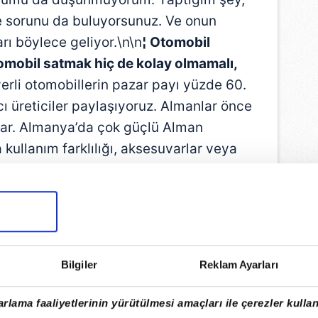
nce sorunu da buluyorsunuz. Ve onun
rı böylece geliyor.\n\n
¦ Otomobil
mobil satmak hiç de kolay olmamalı,
erli otomobillerin pazar payı yüzde 60.
ı üreticiler paylaşıyoruz. Almanlar önce
orlar. Almanya’da çok güçlü Alman
 kullanım farklılığı, aksesuvarlar veya
ere de bakıyorlar. Son araştırmalara
numara Golf, iki numara Focus, üç numara
ndaşların tercih ettiği bir markayız. Bu
mobili de geçtik.\n\n
‘KADINLARDA
mobil sektöründe kadınları görmek pek
Bilgiler
Reklam Ayarları
ın olarak bu sektördesiniz ve çok
 kadın olmanın avantajları ve/ veya
rlama faaliyetlerinin yürütülmesi amaçları ile çerezler kullan