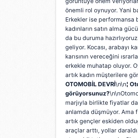
görüntüye önem veriyorlar.
mevzuata uygun olarak kullanılan
önemli rol oynuyor. Yani 
Erkekler ise performansa b
kadınların satın alma gücü
da bu duruma hazırlıyoruz.
geliyor. Kocası, arabayı ka
karısının vereceğini ısrar
erkekle muhatap oluyor. O
artık kadın müşterilere gö
OTOMOBİL DEVRİ
\n\n
¦ Ot
görüyorsunuz?
\n\nOtomo
marjıyla birlikte fiyatlar 
anlamda düşmüyor. Ama fa
artık gençler eskiden oldu
araçlar arttı, yollar daral