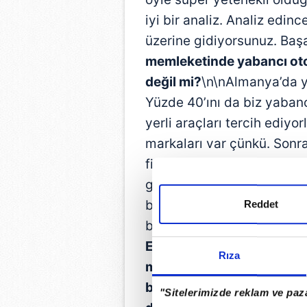
iyi bir analiz. Analiz edi
üzerine gidiyorsunuz. Başa
memleketinde yabancı oto
değil mi?
\n\nAlmanya’da y
Yüzde 40’ını da biz yabanc
yerli araçları tercih ediy
markaları var çünkü. Sonra
fiyat nedeniyle alternatifl
göre, kendi sınıfında bir 
bizim Auris. Ortalama vata
Reddet
bağlamda bir çok yerli oto
EMPATİ GÜÇLÜ’
\n\n
¦ Oto
Rıza
mümkün değil. Siz bir kad
başarılısınız. Bu sektörde
"Sitelerimizde reklam ve paza