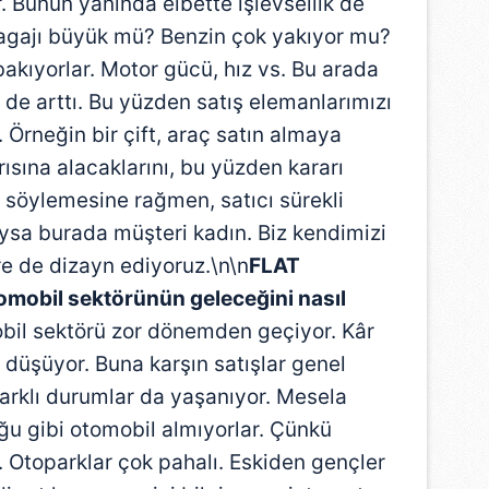
 Bunun yanında elbette işlevsellik de
 çerezlerle ilgili bilgi almak için lütfen
tıklayınız
.
bagajı büyük mü? Benzin çok yakıyor mu?
akıyorlar. Motor gücü, hız vs. Bu arada
 de arttı. Bu yüzden satış elemanlarımızı
 Örneğin bir çift, araç satın almaya
rısına alacaklarını, bu yüzden kararı
la söylemesine rağmen, satıcı sürekli
ysa burada müşteri kadın. Biz kendimizi
re de dizayn ediyoruz.\n\n
FLAT
omobil sektörünün geleceğini nasıl
bil sektörü zor dönemden geçiyor. Kâr
da düşüyor. Buna karşın satışlar genel
rklı durumlar da yaşanıyor. Mesela
ğu gibi otomobil almıyorlar. Çünkü
dı. Otoparklar çok pahalı. Eskiden gençler