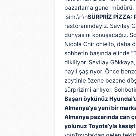
pazarlama genel müdürü. Y
isim.\n\n
SÜRPRİZ PİZZA:
restoranındayız. Sevilay 
dünyasını konuşacağız. Son
Nicola Chirichiello, daha
sohbetin başında elinde “
dikiliyor. Sevilay Gökkay
hayli şaşırıyor. Önce benz
zeytinle özene bezene dö
sürprizimi anlıyor. Sohbeti
Başarı öykünüz Hyundai’de
Almanya’ya yeni bir marka
Almanya pazarında can çek
yolunuz Toyota’yla kesişti
\n\nToyota’dan gelen tekl