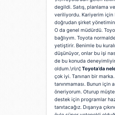
degildi. Satış, planlama v
veriliyordu. Kariyerim içi
doğrudan şirket yönetimin
O da genel müdürdü. Toyo
bağlıyım. Toyota normalde
yetiştirir. Benimle bu kura
düşünüyor, onlar bu işi nas
de bu konuda deneyimliyim
oldum.\n\n
¦ Toyota’da ne
çok iyi. Tanınan bir mark
tanınmaması. Bunun için a
öneriyorum. Oturup müşter
destek için programlar haz
tanıtacağız. Dışarıya çıkın
öyle süper yetenekli old