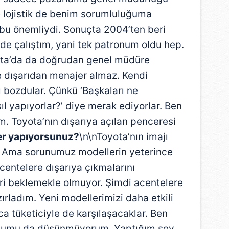
e lojistik de benim sorumluluğuma
n bu önemliydi. Sonuçta 2004’ten beri
de çalıştım, yani tek patronum oldu hep.
ta’da da doğrudan genel müdüre
 dışarıdan menajer almaz. Kendi
lı bozdular. Çünkü ‘Başkaları ne
ıl yapıyorlar?’ diye merak ediyorlar. Ben
. Toyota’nın dışarıya açılan penceresi
ler yapıyorsunuz?
\n\nToyota’nın imajı
a. Ama sorunumuz modellerin yeterince
centelere dışarıya çıkmalarını
i beklemekle olmuyor. Şimdi acentelere
ırladım. Yeni modellerimizi daha etkili
ca tüketiciyle de karşılaşacaklar. Ben
uğumu da düşünmüyorum. Yaptığım şey,