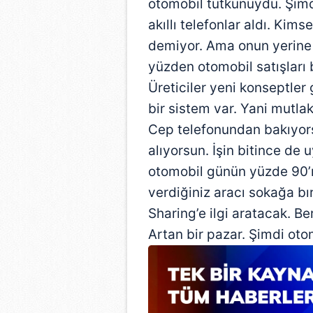
otomobil tutkunuydu. Şimdi 
akıllı telefonlar aldı. Kims
demiyor. Ama onun yerine 
yüzden otomobil satışları
Üreticiler yeni konseptler g
bir sistem var. Yani mutla
Cep telefonundan bakıyorsu
alıyorsun. İşin bitince de 
otomobil günün yüzde 90’ı
verdiğiniz aracı sokağa b
Sharing’e ilgi aratacak. Ber
Artan bir pazar. Şimdi otom