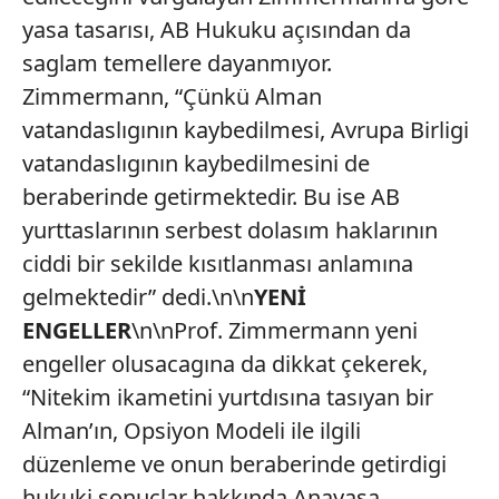
yasa tasarısı, AB Hukuku açısından da
saglam temellere dayanmıyor.
Zimmermann, “Çünkü Alman
vatandaslıgının kaybedilmesi, Avrupa Birligi
vatandaslıgının kaybedilmesini de
beraberinde getirmektedir. Bu ise AB
yurttaslarının serbest dolasım haklarının
ciddi bir sekilde kısıtlanması anlamına
gelmektedir” dedi.\n\n
YENİ
ENGELLER
\n\nProf. Zimmermann yeni
engeller olusacagına da dikkat çekerek,
“Nitekim ikametini yurtdısına tasıyan bir
Alman’ın, Opsiyon Modeli ile ilgili
düzenleme ve onun beraberinde getirdigi
hukuki sonuçlar hakkında Anayasa