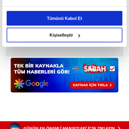
Bu çerezlere izin vermeniz halinde sizlere özel
kişiselleştirilmiş reklamlar sunabilir, sayfalarımızda sizlere
Tümünü Kabul Et
daha iyi reklam deneyimi yaşatabiliriz. Bunu yaparken
amacımızın size daha iyi bir reklam deneyimi sunmak
olduğunu ve sizlere en iyi içerikleri sunabilmek adına
Kişiselleştir
elimizden gelen çabayı gösterdiğimizi ve bu noktada,
reklamların maliyetlerimizi karşılamak noktasında tek gelir
kalemimiz olduğunu sizlere hatırlatmak isteriz.
Her halükârda, kullanıcılar, bu çerezlere izin vermedikleri
takdirde, kullanıcılara hedefli reklamlar
gösterilmeyecektir."
Sizlere daha iyi bir hizmet sunabilmek için İnternet
Sitemizde kendimize ve üçüncü kişilere ait çerezler
kullanılmaktadır. Bu çerezler vasıtasıyla çeşitli kişisel
verileriniz işlenmekte olup gerekli olan çerezler bilgi
toplumu hizmetlerinin sunulması amacıyla
GÜNÜN EN ÖNEMLİ MANŞETLERİ İÇİN TIKLAYIN