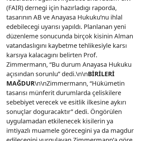
(FAIR) dernegi için hazırladıgı raporda,
tasarının AB ve Anayasa Hukuku’nu ihlal
edebilecegi uyarısı yapıldı. Planlanan yeni
düzenleme sonucunda birçok kisinin Alman
vatandaslıgını kaybetme tehlikesiyle karsı
karsıya kalacagını belirten Prof.
Zimmermann, “Bu durum Anayasa Hukuku
açısından sorunlu” dedi.\n\n
BİRİLERİ
MAĞDUR
\n\nZimmermann, “Hükümetin
tasarısı münferit durumlarda çeliskilere
sebebiyet verecek ve esitlik ilkesine aykırı
sonuçlar doguracaktır” dedi. Öngörülen
uygulamadan etkilenecek kisilerin ya
imtiyazlı muamele görecegini ya da magdur
edilecegini vurgulayan Zimmermann’a göre