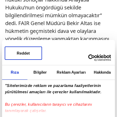
Hukuku’nun öngördügü sekilde
bilgilendirilmesi mümkün olmayacaktır”
dedi. FAIR Genel Müdürü Bekir Altas ise
hükmetin geçmisteki dava ve olaylara
yönelik düzenleme yapmaktan kaçınmasını
elestirdi. Altas, “Yeni düzenlemeye göre
Opsiyon Modeli uygulamasından muaf
Reddet
olacak olan binlerce genç insan,
pasaportlarından birini su ana kadar
Rıza
Bilgiler
Reklam Ayarları
Hakkında
vermek zorunda kalmıstı. Hükümet bu
esitsizlige nasıl bir açıklama getirecektir?”
"Sitelerimizde reklam ve pazarlama faaliyetlerinin
yürütülmesi amaçları ile çerezler kullanılmaktadır.
diye sordu.\n\n \n\n
KÖLN
Bu çerezler, kullanıcıların tarayıcı ve cihazlarını
tanımlayarak çalışırlar.