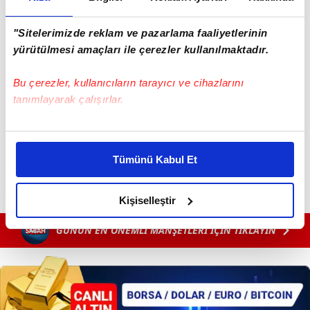
"Sitelerimizde reklam ve pazarlama faaliyetlerinin
yürütülmesi amaçları ile çerezler kullanılmaktadır.
Bu çerezler, kullanıcıların tarayıcı ve cihazlarını
tanımlayarak çalışırlar.
Bu çerezlere izin vermeniz halinde sizlere özel
kişiselleştirilmiş reklamlar sunabilir, sayfalarımızda sizlere
Tümünü Kabul Et
daha iyi reklam deneyimi yaşatabiliriz. Bunu yaparken
amacımızın size daha iyi bir reklam deneyimi sunmak
olduğunu ve sizlere en iyi içerikleri sunabilmek adına
Kişiselleştir
elimizden gelen çabayı gösterdiğimizi ve bu noktada,
GÜNÜN EN ÖNEMLİ MANŞETLERİ İÇİN TIKLAYIN
reklamların maliyetlerimizi karşılamak noktasında tek gelir
kalemimiz olduğunu sizlere hatırlatmak isteriz.
Her halükârda, kullanıcılar, bu çerezlere izin vermedikleri
takdirde, kullanıcılara hedefli reklamlar