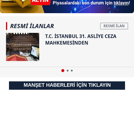
gösterilmeyecektir."
Sizlere daha iyi bir hizmet sunabilmek için İnternet
Sitemizde kendimize ve üçüncü kişilere ait çerezler
RESMİ İLANLAR
kullanılmaktadır. Bu çerezler vasıtasıyla çeşitli kişisel
T.C. İSTANBUL 31. ASLİYE CEZA
verileriniz işlenmekte olup gerekli olan çerezler bilgi
MAHKEMESİNDEN
toplumu hizmetlerinin sunulması amacıyla
kullanılmaktadır. Diğer çerezler, sitemizin daha işlevsel
kılınması ve kişiselleştirilmesi ve sizlere yönelik
reklam/pazarlama faaliyetlerinin yapılması, amaçlarıyla
sınırlı olarak açık rızanız dahilinde kullanılacaktır.
MANŞET HABERLERİ İÇİN TIKLAYIN
Çerezlere ilişkin tercihlerinizi aşağıda yer alan panel
vasıtasıyla belirleyebilirsiniz. Çerezlere ilişkin detaylı bilgi
için Ayarlar butonuna tıklayabilir,
Çerez Bilgilendirme
Metnimizi
ziyaret edebilirsiniz.
6698 sayılı Kişisel Verilerin Korunması Kanunu uyarınca
hazırlanmış Aydınlatma Metnimizi okumak ve sitemizde