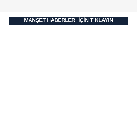
için Ayarlar butonuna tıklayabilir,
Çerez Bilgilendirme
Metnimizi
ziyaret edebilirsiniz.
MANŞET HABERLERİ İÇİN TIKLAYIN
6698 sayılı Kişisel Verilerin Korunması Kanunu uyarınca
hazırlanmış Aydınlatma Metnimizi okumak ve sitemizde
ilgili mevzuata uygun olarak kullanılan çerezlerle ilgili bilgi
almak için lütfen
tıklayınız
.