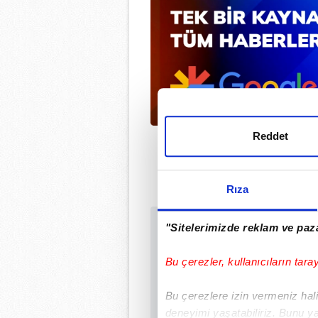
Reddet
Rıza
"Sitelerimizde reklam ve paza
Sabah.com.tr Uyg
Uygulamalara Özel Ay
Bu çerezler, kullanıcıların tara
Bu çerezlere izin vermeniz halin
deneyimi yaşatabiliriz. Bunu y