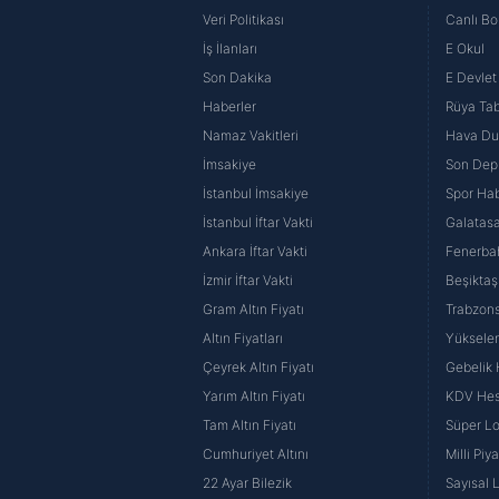
Veri Politikası
Canlı Bo
İş İlanları
E Okul
Son Dakika
E Devlet 
Haberler
Rüya Tabi
Namaz Vakitleri
Hava D
İmsakiye
Son Dep
İstanbul İmsakiye
Spor Hab
İstanbul İftar Vakti
Galatasa
Ankara İftar Vakti
Fenerba
İzmir İftar Vakti
Beşiktaş
Gram Altın Fiyatı
Trabzons
Altın Fiyatları
Yüksele
Çeyrek Altın Fiyatı
Gebelik
Yarım Altın Fiyatı
KDV He
Tam Altın Fiyatı
Süper Lo
Cumhuriyet Altını
Milli Pi
22 Ayar Bilezik
Sayısal 