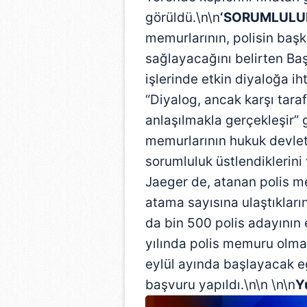
görüldü.\n\n
‘SORUMLULU
memurlarının, polisin başk
sağlayacağını belirten Ba
işlerinde etkin diyaloğa iht
“Diyalog, ancak karşı tara
anlaşılmakla gerçekleşir” 
memurlarının hukuk devleti
sorumluluk üstlendiklerini
Jaeger de, atanan polis m
atama sayısına ulaştıklarını
da bin 500 polis adayının 
yılında polis memuru olmak
eylül ayında başlayacak e
başvuru yapıldı.\n\n \n\n
Y