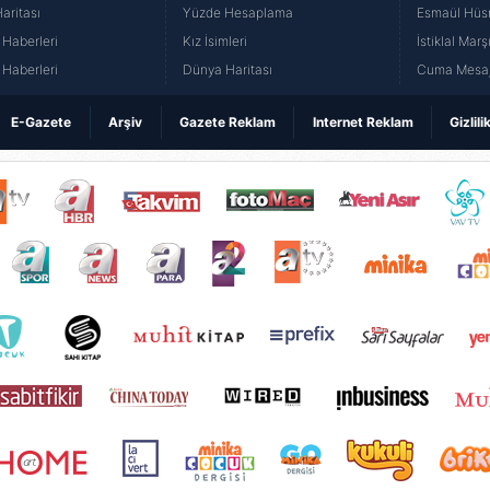
aritası
Yüzde Hesaplama
Esmaül Hüs
Haberleri
Kız İsimleri
İstiklal Marş
Haberleri
Dünya Haritası
Cuma Mesaj
E-Gazete
Arşiv
Gazete Reklam
Internet Reklam
Gizlili