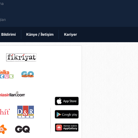
na
ı
ları
k Bildirimi
Künye / İletişim
Kariyer