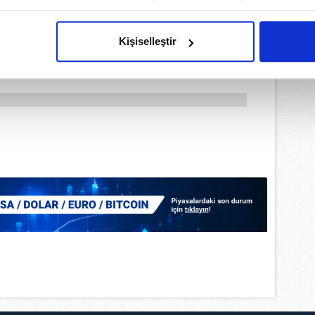
imizden gelen çabayı gösterdiğimizi ve bu noktada, reklamların ma
olduğunu sizlere hatırlatmak isteriz.
Kişiselleştir
çerezlere izin vermedikleri takdirde, kullanıcılara hedefli reklaml
abilmek için İnternet Sitemizde kendimize ve üçüncü kişilere ait 
isel verileriniz işlenmekte olup gerekli olan çerezler bilgi toplum
 çerezler, sitemizin daha işlevsel kılınması ve kişiselleştirilmes
 yapılması, amaçlarıyla sınırlı olarak açık rızanız dahilinde kulla
aşağıda yer alan panel vasıtasıyla belirleyebilirsiniz. Çerezlere iliş
lgilendirme Metnimizi
ziyaret edebilirsiniz.
Korunması Kanunu uyarınca hazırlanmış Aydınlatma Metnimizi okum
 çerezlerle ilgili bilgi almak için lütfen
tıklayınız
.