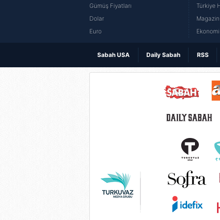
Gümüş Fiyatları
Türkiye H
Dolar
Magazin 
Euro
Ekonomi 
Sabah USA
Daily Sabah
RSS