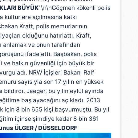
KLARI BÜYÜK’
\n\nGöçmen kökenli polis
a kültürlere açılmasına katkı
şbakan Kraft, polis memurlarının
iyaçları olduğunu hatırlattı. Kraft,
fı anlamak ve onun tarafından
görüşünü ifade etti. Başbakan, polis
 ve halkın güvenliği için büyük bir
 vurguladı. NRW İçişleri Bakanı Ralf
emuru sayısıyla son 17 yılın en yüksek
 bildirdi. Jaeger, bu yılın eylül ayında
eğitime başlayacağını açıkladı. 2013
 için 8 bin 655 kişi başvurmuştu. Bu yıl
ğitim içinse şimdiye kadar 8 bin 361
unus ÜLGER / DÜSSELDORF