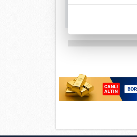
içerikleri sunabilmek adına el
noktasında tek gelir kalemimiz 
Her halükârda, kullanıcılar, bu 
Sizlere daha iyi bir hizmet sun
çerezler vasıtasıyla çeşitli kiş
amacıyla kullanılmaktadır. Diğer
reklam/pazarlama faaliyetlerinin
Çerezlere ilişkin tercihlerinizi 
butonuna tıklayabilir,
Çerez Bi
6698 sayılı Kişisel Verilerin 
mevzuata uygun olarak kullanılan