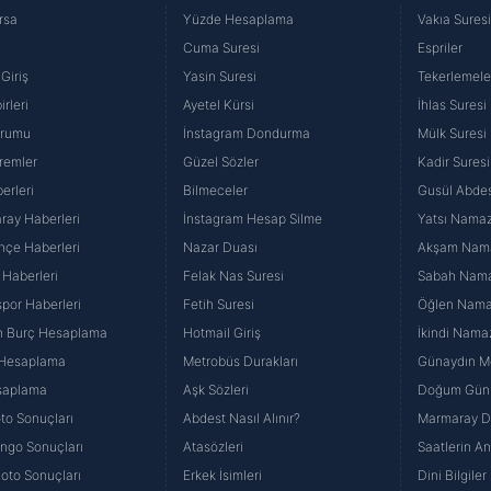
rsa
Yüzde Hesaplama
Vakıa Sures
Cuma Suresi
Espriler
Giriş
Yasin Suresi
Tekerlemele
rleri
Ayetel Kürsi
İhlas Suresi
urumu
İnstagram Dondurma
Mülk Suresi
remler
Güzel Sözler
Kadir Suresi
erleri
Bilmeceler
Gusül Abdes
ray Haberleri
İnstagram Hesap Silme
Yatsı Namazı
hçe Haberleri
Nazar Duası
Akşam Namaz
 Haberleri
Felak Nas Suresi
Sabah Namaz
por Haberleri
Fetih Suresi
Öğlen Namazı
n Burç Hesaplama
Hotmail Giriş
İkindi Namaz
 Hesaplama
Metrobüs Durakları
Günaydın Me
saplama
Aşk Sözleri
Doğum Günü
to Sonuçları
Abdest Nasıl Alınır?
Marmaray Du
yango Sonuçları
Atasözleri
Saatlerin A
Loto Sonuçları
Erkek İsimleri
Dini Bilgiler