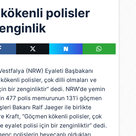
ökenli polisler
enginlik
estfalya (NRW) Eyaleti Başbakanı
kenli polisler, çok dilli olmaları ve
 için bir zenginliktir” dedi. NRW’de yemin
in 477 polis memurunun 131’i göçmen
leri Bakanı Ralf Jaeger ile birlikte
 Kraft, “Göçmen kökenli polisler, çok
le eyalet polisi için bir zenginliktir” dedi.
genç polislerin heyecanlı oldukları