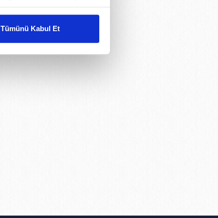
liyetlerimizi karşılamak
Tümünü Kabul Et
ar gösterilmeyecektir."
çerezler kullanılmaktadır. Bu
u hizmetlerinin sunulması
i ve sizlere yönelik
nılacaktır.
kin detaylı bilgi için Ayarlar
ak ve sitemizde ilgili