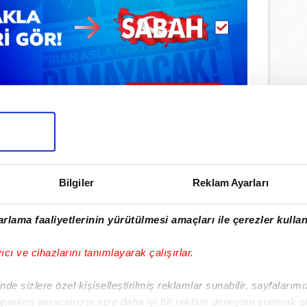
Bilgiler
Reklam Ayarları
rlama faaliyetlerinin yürütülmesi amaçları ile çerezler kullan
ulamamızı İndirin
rıcalıkları Keşfedin!
yıcı ve cihazlarını tanımlayarak çalışırlar.
de sizlere özel kişiselleştirilmiş reklamlar sunabilir, sayfalarım
aparken amacımızın size daha iyi bir reklam deneyimi sunmak ol