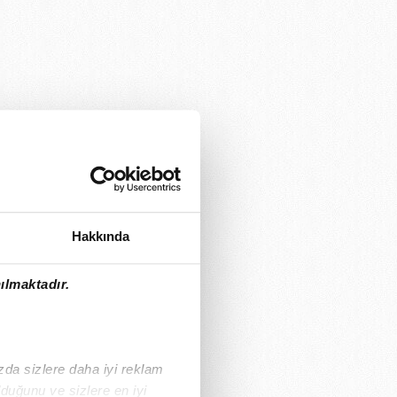
Hakkında
ılmaktadır.
ızda sizlere daha iyi reklam
duğunu ve sizlere en iyi