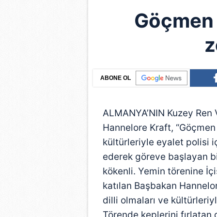
Göçmen k
z
ABONE OL
ALMANYA’NIN Kuzey Ren V
Hannelore Kraft, “Göçmen kö
kültürleriyle eyalet polisi
ederek göreve başlayan b
kökenli. Yemin törenine İçiş
katılan Başbakan Hannelore
dilli olmaları ve kültürleriy
Törende keplerini fırlatan 