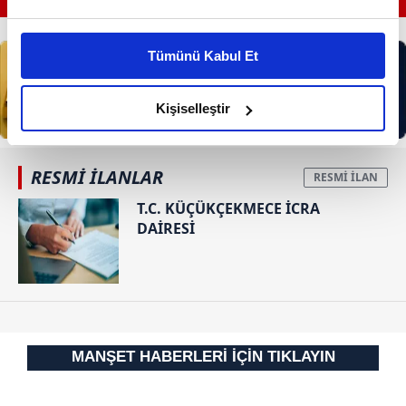
Bu çerezlere izin vermeniz halinde sizlere özel
kişiselleştirilmiş reklamlar sunabilir, sayfalarımızda sizlere
Tümünü Kabul Et
daha iyi reklam deneyimi yaşatabiliriz. Bunu yaparken
amacımızın size daha iyi bir reklam deneyimi sunmak
olduğunu ve sizlere en iyi içerikleri sunabilmek adına
Kişiselleştir
elimizden gelen çabayı gösterdiğimizi ve bu noktada,
reklamların maliyetlerimizi karşılamak noktasında tek gelir
kalemimiz olduğunu sizlere hatırlatmak isteriz.
RESMİ İLANLAR
T.C. KÜÇÜKÇEKMECE İCRA
Her halükârda, kullanıcılar, bu çerezlere izin vermedikleri
DAİRESİ
takdirde, kullanıcılara hedefli reklamlar
gösterilmeyecektir."
Sizlere daha iyi bir hizmet sunabilmek için İnternet
Sitemizde kendimize ve üçüncü kişilere ait çerezler
kullanılmaktadır. Bu çerezler vasıtasıyla çeşitli kişisel
MANŞET HABERLERİ İÇİN TIKLAYIN
verileriniz işlenmekte olup gerekli olan çerezler bilgi
toplumu hizmetlerinin sunulması amacıyla