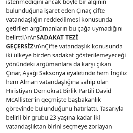
istenmediğini ancak böyle bir algının
bulunduğuna işaret eden Çınar, çifte
vatandaşlığın reddedilmesi konusunda
getirilen argümanların bu çağa uymadığını
belirtti.\n\n
SADAKAT TEZİ
GEÇERSİZ
\n\nÇifte vatandaşlık konusunda
iki ülkeye birden sadakat gösterilemeyeceği
yönündeki argümanlara da karşı çıkan
Çınar, Aşağı Saksonya eyaletinde hem İngiliz
hem Alman vatandaşlığına sahip olan
Hıristiyan Demokrat Birlik Partili David
McAllister’in geçmişte başbakanlık
görevinde bulunduğunu hatırlattı. Tasarıyla
belirli bir grubu 23 yaşına kadar iki
vatandaşlıktan birini seçmeye zorlayan