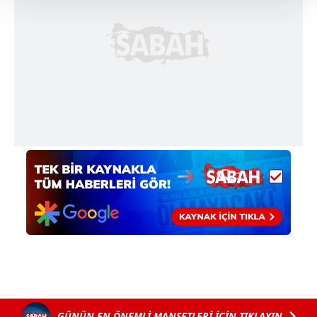
Her halükârda, kullanıcılar, bu çerezlere izin vermedikleri
takdirde, kullanıcılara hedefli reklamlar
gösterilmeyecektir."
Sizlere daha iyi bir hizmet sunabilmek için İnternet
Sitemizde kendimize ve üçüncü kişilere ait çerezler
kullanılmaktadır. Bu çerezler vasıtasıyla çeşitli kişisel
verileriniz işlenmekte olup gerekli olan çerezler bilgi
toplumu hizmetlerinin sunulması amacıyla
kullanılmaktadır. Diğer çerezler, sitemizin daha işlevsel
kılınması ve kişiselleştirilmesi ve sizlere yönelik
reklam/pazarlama faaliyetlerinin yapılması, amaçlarıyla
sınırlı olarak açık rızanız dahilinde kullanılacaktır.
Çerezlere ilişkin tercihlerinizi aşağıda yer alan panel
vasıtasıyla belirleyebilirsiniz. Çerezlere ilişkin detaylı bilgi
için Ayarlar butonuna tıklayabilir,
Çerez Bilgilendirme
Metnimizi
ziyaret edebilirsiniz.
GÜNÜN EN ÖNEMLİ MANŞETLERİ İÇİN TIKLAYIN