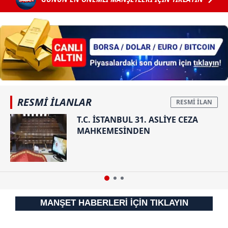
6698 sayılı Kişisel Verilerin Korunması Kanunu uyarınca
hazırlanmış Aydınlatma Metnimizi okumak ve sitemizde
ilgili mevzuata uygun olarak kullanılan çerezlerle ilgili bilgi
almak için lütfen
tıklayınız
.
RESMİ İLANLAR
T.C. İSTANBUL 31. ASLİYE CEZA
MAHKEMESİNDEN
MANŞET HABERLERİ İÇİN TIKLAYIN