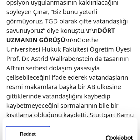
opsiyon uygulanmasının kaldırılacağını
söyleyen Çınar, “Biz bunu yeterli
görmüyoruz. TGD olarak çifte vatandaşlığı
savunuyoruz” diye konuştu.\n\n
DÖRT
UZMANIN GÖRÜŞÜ
\n\nGoethe
Üniversitesi Hukuk Fakültesi Ögretim Üyesi
Prof. Dr. Astrid Wallrabenstein da tasarının
AB’nin serbest dolaşım yasasıyla
çelisebileceğini ifade ederek vatandaşların
resmi makamlara başka bir AB ülkesine
gittiklerinde vatandaşlığını kaybedip
kaybetmeyeceğini sormalarının bile bir
kısıtlama olduğunu kaydetti. Stuttgart Kamu
Dairesi görevlisi Andreas Deuschle,
yürürlükteki yasanın kamu dairelerine daha
Reddet