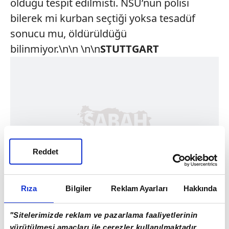
olduğu tespit edilmisti. NSU’nun polisi
bilerek mi kurban seçtiği yoksa tesadüf
sonucu mu, öldürüldüğü
bilinmiyor.\n\n \n\n
STUTTGART
Reddet
Rıza
Bilgiler
Reklam Ayarları
Hakkında
"Sitelerimizde reklam ve pazarlama faaliyetlerinin
yürütülmesi amaçları ile çerezler kullanılmaktadır.