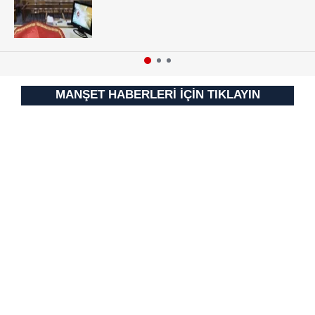
Sitemizde kendimize ve üçüncü kişilere ait çerezler
kullanılmaktadır. Bu çerezler vasıtasıyla çeşitli kişisel
verileriniz işlenmekte olup gerekli olan çerezler bilgi
toplumu hizmetlerinin sunulması amacıyla
kullanılmaktadır. Diğer çerezler, sitemizin daha işlevsel
kılınması ve kişiselleştirilmesi ve sizlere yönelik
MANŞET HABERLERİ İÇİN TIKLAYIN
reklam/pazarlama faaliyetlerinin yapılması, amaçlarıyla
sınırlı olarak açık rızanız dahilinde kullanılacaktır.
Çerezlere ilişkin tercihlerinizi aşağıda yer alan panel
vasıtasıyla belirleyebilirsiniz. Çerezlere ilişkin detaylı bilgi
için Ayarlar butonuna tıklayabilir,
Çerez Bilgilendirme
Metnimizi
ziyaret edebilirsiniz.
6698 sayılı Kişisel Verilerin Korunması Kanunu uyarınca
hazırlanmış Aydınlatma Metnimizi okumak ve sitemizde
ilgili mevzuata uygun olarak kullanılan çerezlerle ilgili bilgi
almak için lütfen
tıklayınız
.