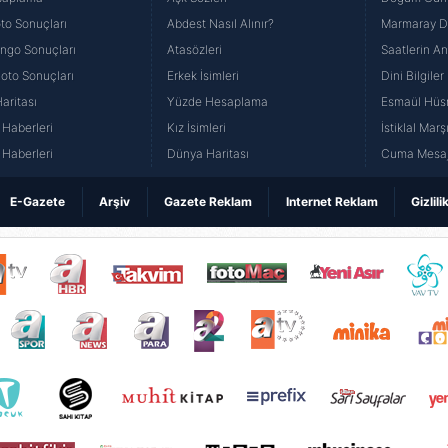
to Sonuçları
Abdest Nasıl Alınır?
Marmaray Du
yango Sonuçları
Atasözleri
Saatlerin A
Loto Sonuçları
Erkek İsimleri
Dini Bilgiler
aritası
Yüzde Hesaplama
Esmaül Hüs
Haberleri
Kız İsimleri
İstiklal Marş
Haberleri
Dünya Haritası
Cuma Mesaj
E-Gazete
Arşiv
Gazete Reklam
Internet Reklam
Gizlili