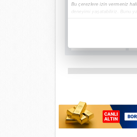
Bu çerezlere izin vermeniz halin
deneyimi yaşatabiliriz. Bunu y
içerikleri sunabilmek adına el
noktasında tek gelir kalemimiz 
Her halükârda, kullanıcılar, bu 
Sizlere daha iyi bir hizmet sun
çerezler vasıtasıyla çeşitli kiş
amacıyla kullanılmaktadır. Diğer
reklam/pazarlama faaliyetlerinin
Çerezlere ilişkin tercihlerinizi 
butonuna tıklayabilir,
Çerez Bi
6698 sayılı Kişisel Verilerin 
mevzuata uygun olarak kullanılan