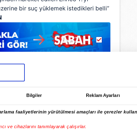
rine bir suç yüklemek istedikleri belli”
N
Bilgiler
Reklam Ayarları
rlama faaliyetlerinin yürütülmesi amaçları ile çerezler kullan
yıcı ve cihazlarını tanımlayarak çalışırlar.
ulamamızı İndirin
rıcalıkları Keşfedin!