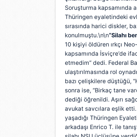
Soruşturma kapsamında aşır
Thüringen eyaletindeki ev
sırasında harici diskler, ba
konulmuştu.\n\n
“Silahı b
10 kişiyi öldüren ırkçı Neo
kapsamında İsviçre’de ifade
etmedim” dedi. Federal Başs
ulaştırılmasında rol oyna
bazı çelişkilere düştüğü, 
sonra ise, “Birkaç tane v
dediği öğrenildi. Aşırı sağ
avukat savcılara eşlik etti
yaşadığı Thüringen Eyalet
arkadaşı Enrico T. ile tanı
silahı NSU üçlüsüne verdiğ