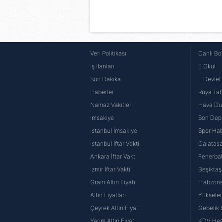
Veri Politikası
Canlı Bo
İş İlanları
E Okul
Son Dakika
E Devlet 
Haberler
Rüya Tabi
Namaz Vakitleri
Hava D
İmsakiye
Son Dep
İstanbul İmsakiye
Spor Hab
İstanbul İftar Vakti
Galatasa
Ankara İftar Vakti
Fenerba
İzmir İftar Vakti
Beşiktaş
Gram Altın Fiyatı
Trabzons
Altın Fiyatları
Yüksele
Çeyrek Altın Fiyatı
Gebelik
Yarım Altın Fiyatı
KDV He