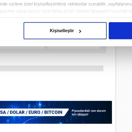
de sizlere özel kişiselleştirilmiş reklamlar sunabilir, sayfalarım
aparken amacımızın size daha iyi bir reklam deneyimi sunmak ol
imizden gelen çabayı gösterdiğimizi ve bu noktada, reklamların ma
olduğunu sizlere hatırlatmak isteriz.
Kişiselleştir
çerezlere izin vermedikleri takdirde, kullanıcılara hedefli reklaml
abilmek için İnternet Sitemizde kendimize ve üçüncü kişilere ait 
isel verileriniz işlenmekte olup gerekli olan çerezler bilgi toplum
 çerezler, sitemizin daha işlevsel kılınması ve kişiselleştirilmes
 yapılması, amaçlarıyla sınırlı olarak açık rızanız dahilinde kulla
aşağıda yer alan panel vasıtasıyla belirleyebilirsiniz. Çerezlere iliş
lgilendirme Metnimizi
ziyaret edebilirsiniz.
Korunması Kanunu uyarınca hazırlanmış Aydınlatma Metnimizi okum
 çerezlerle ilgili bilgi almak için lütfen
tıklayınız
.