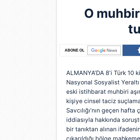
O muhbir
t
ABONE OL
ALMANYA’DA 8’i Türk 10 ki
Nasyonal Sosyalist Yeraltı
eski istihbarat muhbiri aşı
kişiye cinsel taciz suçlama
Savcılığı’nın geçen hafta 
iddiasıyla hakkında soruşt
bir tanıktan alınan ifadeni
çıkarıldığı bölge mahkemes