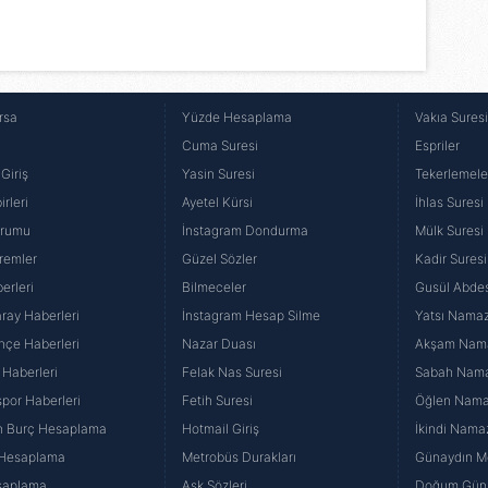
rsa
Yüzde Hesaplama
Vakıa Sures
Cuma Suresi
Espriler
Giriş
Yasin Suresi
Tekerlemele
rleri
Ayetel Kürsi
İhlas Suresi
urumu
İnstagram Dondurma
Mülk Suresi
remler
Güzel Sözler
Kadir Suresi
erleri
Bilmeceler
Gusül Abdes
ray Haberleri
İnstagram Hesap Silme
Yatsı Namazı
hçe Haberleri
Nazar Duası
Akşam Namaz
 Haberleri
Felak Nas Suresi
Sabah Namaz
por Haberleri
Fetih Suresi
Öğlen Namazı
n Burç Hesaplama
Hotmail Giriş
İkindi Namaz
 Hesaplama
Metrobüs Durakları
Günaydın Me
saplama
Aşk Sözleri
Doğum Günü