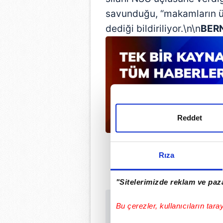
savunduğu, “makamların üze
dediği bildiriliyor.\n\n
BER
Reddet
Rıza
"Sitelerimizde reklam ve paza
Bu çerezler, kullanıcıların tara
Sabah.com.tr Uyg
Uygulamalara Özel Ay