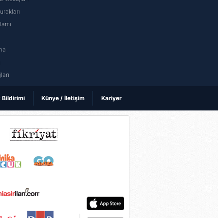
rakları
nlamı
na
ı
ları
k Bildirimi
Künye / İletişim
Kariyer