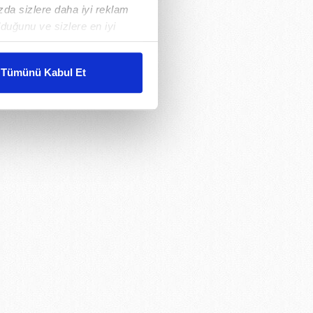
ızda sizlere daha iyi reklam
duğunu ve sizlere en iyi
liyetlerimizi karşılamak
Tümünü Kabul Et
ar gösterilmeyecektir."
çerezler kullanılmaktadır. Bu
u hizmetlerinin sunulması
i ve sizlere yönelik
nılacaktır.
kin detaylı bilgi için Ayarlar
ak ve sitemizde ilgili