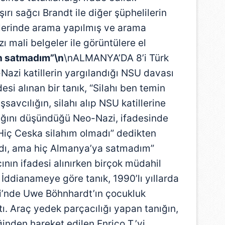
ı sağcı Brandt ile diğer şüphelilerin
lerinde arama yapılmış ve arama
zı mali belgeler ile görüntülere el
en satmadım”\n
\nALMANYA’DA 8’i Türk
-Nazi katillerin yargılandığı NSU davası
si alınan bir tanık, “Silahı ben temin
avcılığın, silahı alıp NSU katillerine
dığını düşündüğü Neo-Nazi, ifadesinde
“Hiç Ceska silahım olmadı” dedikten
ardı, ama hiç Almanya’ya satmadım”
cının ifadesi alınırken birçok müdahil
. İddianameye göre tanık, 1990’lı yıllarda
i’nde Uwe Böhnhardt’ın çocukluk
ştı. Araç yedek parçacılığı yapan tanığın,
inden hareket edilen Enrico T.’yi