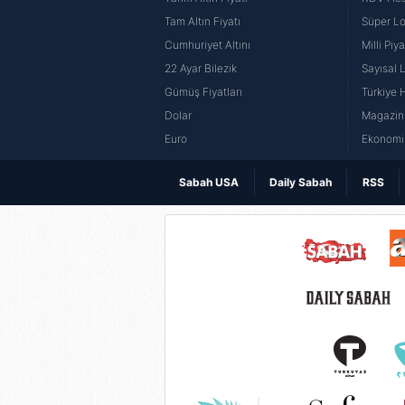
Tam Altın Fiyatı
Süper Lo
Cumhuriyet Altını
Milli Pi
22 Ayar Bilezik
Sayısal 
Gümüş Fiyatları
Türkiye H
Dolar
Magazin 
Euro
Ekonomi 
Sabah USA
Daily Sabah
RSS