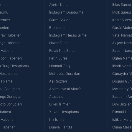
rleri
Ayetel Kürsi
İhlas Suresi
urumu
İnstagram Dondurma
Mülk Suresi
remler
Güzel Sözler
Kadir Suresi
erleri
Bilmeceler
Gusül Abdes
ray Haberleri
İnstagram Hesap Silme
Yatsı Namazı
hçe Haberleri
Nazar Duası
Akşam Namaz
 Haberleri
Felak Nas Suresi
Sabah Namaz
por Haberleri
Fetih Suresi
Öğlen Namazı
n Burç Hesaplama
Hotmail Giriş
İkindi Namaz
 Hesaplama
Metrobüs Durakları
Günaydın Me
saplama
Aşk Sözleri
Doğum Günü
to Sonuçları
Abdest Nasıl Alınır?
Marmaray Du
yango Sonuçları
Atasözleri
Saatlerin A
Loto Sonuçları
Erkek İsimleri
Dini Bilgiler
aritası
Yüzde Hesaplama
Esmaül Hüs
Haberleri
Kız İsimleri
İstiklal Marş
Haberleri
Dünya Haritası
Cuma Mesaj