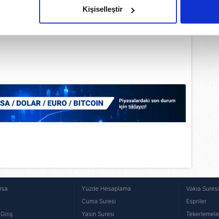
olduğunu sizlere hatırlatmak isteriz.
Kişiselleştir
çerezlere izin vermedikleri takdirde, kullanıcılara hedefli reklaml
abilmek için İnternet Sitemizde kendimize ve üçüncü kişilere ait 
isel verileriniz işlenmekte olup gerekli olan çerezler bilgi toplum
 çerezler, sitemizin daha işlevsel kılınması ve kişiselleştirilmes
 yapılması, amaçlarıyla sınırlı olarak açık rızanız dahilinde kulla
aşağıda yer alan panel vasıtasıyla belirleyebilirsiniz. Çerezlere iliş
lgilendirme Metnimizi
ziyaret edebilirsiniz.
Korunması Kanunu uyarınca hazırlanmış Aydınlatma Metnimizi okum
 çerezlerle ilgili bilgi almak için lütfen
tıklayınız
.
rsa
Yüzde Hesaplama
Vakıa Sures
Cuma Suresi
Espriler
Giriş
Yasin Suresi
Tekerlemele