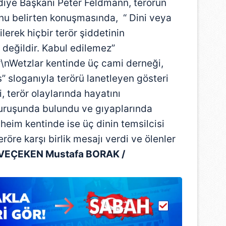
diye Başkanı Peter Feldmann, terörün
unu belirten konuşmasında, “ Dini veya
lerek hiçbir terör şiddetinin
değildir. Kabul edilemez”
r\nWetzlar kentinde üç cami derneği,
s” sloganıyla terörü lanetleyen gösteri
i, terör olaylarında hayatını
uruşunda bulundu ve gıyaplarında
eim kentinde ise üç dinin temsilcisi
öre karşı birlik mesajı verdi ve ölenler
EVEÇEKEN Mustafa BORAK /