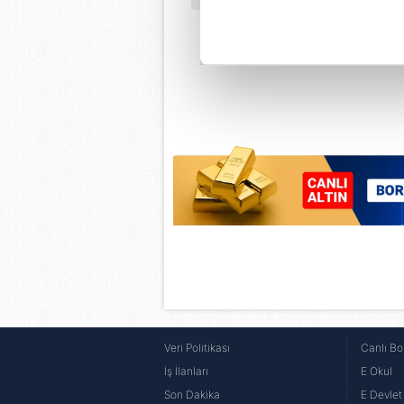
noktasında tek gelir kalemimiz 
Her halükârda, kullanıcılar, bu 
Sizlere daha iyi bir hizmet sun
çerezler vasıtasıyla çeşitli kiş
amacıyla kullanılmaktadır. Diğer
reklam/pazarlama faaliyetlerinin
Çerezlere ilişkin tercihlerinizi 
butonuna tıklayabilir,
Çerez Bi
6698 sayılı Kişisel Verilerin 
mevzuata uygun olarak kullanılan
Veri Politikası
Canlı Bo
İş İlanları
E Okul
Son Dakika
E Devlet 