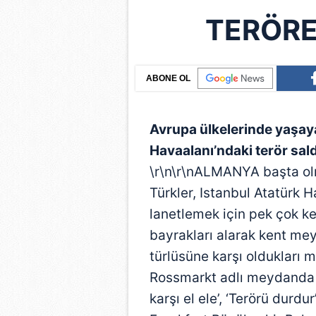
TERÖRE
ABONE OL
Avrupa ülkelerinde yaşay
Havaalanı’ndaki terör sald
\r\n\r\nALMANYA başta ol
Türkler, Istanbul Atatürk H
lanetlemek için pek çok ken
bayrakları alarak kent mey
türlüsüne karşı oldukları 
Rossmarkt adlı meydanda ya
karşı el ele’, ‘Terörü durdur