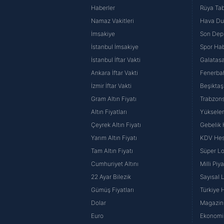
Haberler
Rüya Tabi
Namaz Vakitleri
Hava D
İmsakiye
Son Dep
İstanbul İmsakiye
Spor Hab
İstanbul İftar Vakti
Galatasa
Ankara İftar Vakti
Fenerba
İzmir İftar Vakti
Beşiktaş
Gram Altın Fiyatı
Trabzons
Altın Fiyatları
Yüksele
Çeyrek Altın Fiyatı
Gebelik
Yarım Altın Fiyatı
KDV He
Tam Altın Fiyatı
Süper Lo
Cumhuriyet Altını
Milli Pi
22 Ayar Bilezik
Sayısal 
Gümüş Fiyatları
Türkiye H
Dolar
Magazin 
Euro
Ekonomi 