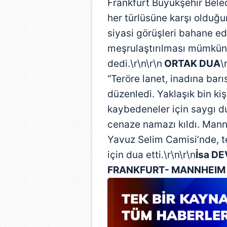
Frankfurt Büyükşehir Bele
her türlüsüne karşı olduğ
siyasi görüşleri bahane edi
meşrulaştırılması mümkün 
dedi.\r\n\r\n
ORTAK DUA
\
“Teröre lanet, inadına barı
düzenledi. Yaklaşık bin kiş
kaybedeneler için saygı d
cenaze namazı kıldı. Mannh
Yavuz Selim Camisi’nde, ter
için dua etti.\r\n\r\n
İsa D
FRANKFURT- MANNHEIM