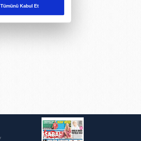
Tümünü Kabul Et
ar gösterilmeyecektir."
çerezler kullanılmaktadır. Bu
u hizmetlerinin sunulması
i ve sizlere yönelik
nılacaktır.
kin detaylı bilgi için Ayarlar
ak ve sitemizde ilgili
i
r