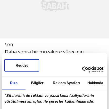
\r\n
Daha sonra bir müzakere sürecinin
olacağına işaret eden Merkel, "Biz şimdiden
4 adımı
önceden düşünemeyiz.
Reddet
İngiltere
'de ne olacağını ve ne zaman söz
konusu başvuruyu yapacağını beklememiz
Rıza
Bilgiler
Reklam Ayarları
Hakkında
lazım." dedi.
"Sitelerimizde reklam ve pazarlama faaliyetlerinin
\r\n\r\n
yürütülmesi amaçları ile çerezler kullanılmaktadır.
Macaristan'da yapılacak