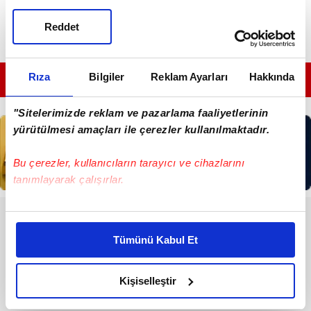
Reddet
Rıza
Bilgiler
Reklam Ayarları
Hakkında
GÜNÜN EN ÖNEMLİ MANŞETLERİ İÇİN TIKLAYIN
"Sitelerimizde reklam ve pazarlama faaliyetlerinin
yürütülmesi amaçları ile çerezler kullanılmaktadır.
Bu çerezler, kullanıcıların tarayıcı ve cihazlarını
tanımlayarak çalışırlar.
Bu çerezlere izin vermeniz halinde sizlere özel
RESMİ İLANLAR
kişiselleştirilmiş reklamlar sunabilir, sayfalarımızda sizlere
Tümünü Kabul Et
T.C. KÜÇÜKÇEKMECE İCRA
daha iyi reklam deneyimi yaşatabiliriz. Bunu yaparken
DAİRESİ
amacımızın size daha iyi bir reklam deneyimi sunmak
olduğunu ve sizlere en iyi içerikleri sunabilmek adına
Kişiselleştir
elimizden gelen çabayı gösterdiğimizi ve bu noktada,