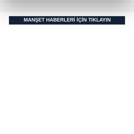
reklamların maliyetlerimizi karşılamak noktasında tek gelir
kalemimiz olduğunu sizlere hatırlatmak isteriz.
MANŞET HABERLERİ İÇİN TIKLAYIN
Her halükârda, kullanıcılar, bu çerezlere izin vermedikleri
takdirde, kullanıcılara hedefli reklamlar
gösterilmeyecektir."
Sizlere daha iyi bir hizmet sunabilmek için İnternet
Sitemizde kendimize ve üçüncü kişilere ait çerezler
kullanılmaktadır. Bu çerezler vasıtasıyla çeşitli kişisel
verileriniz işlenmekte olup gerekli olan çerezler bilgi
toplumu hizmetlerinin sunulması amacıyla
kullanılmaktadır. Diğer çerezler, sitemizin daha işlevsel
kılınması ve kişiselleştirilmesi ve sizlere yönelik
reklam/pazarlama faaliyetlerinin yapılması, amaçlarıyla
sınırlı olarak açık rızanız dahilinde kullanılacaktır.
Çerezlere ilişkin tercihlerinizi aşağıda yer alan panel
vasıtasıyla belirleyebilirsiniz. Çerezlere ilişkin detaylı bilgi