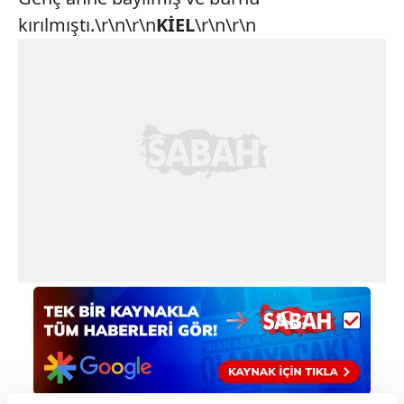
kırılmıştı.\r\n\r\n
KİEL
\r\n\r\n