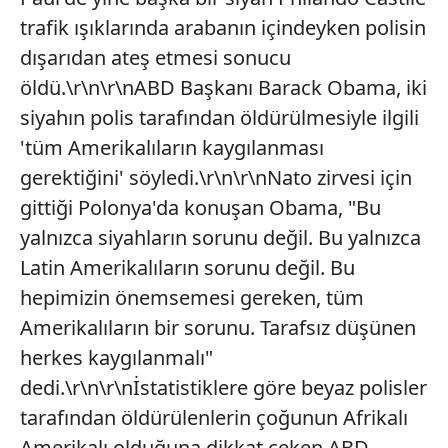
trafik ışıklarında arabanın içindeyken polisin
dışarıdan ateş etmesi sonucu
öldü.\r\n\r\nABD Başkanı Barack Obama, iki
siyahın polis tarafından öldürülmesiyle ilgili
'tüm Amerikalıların kaygılanması
gerektiğini' söyledi.\r\n\r\nNato zirvesi için
gittiği Polonya'da konuşan Obama, "Bu
yalnızca siyahların sorunu değil. Bu yalnızca
Latin Amerikalıların sorunu değil. Bu
hepimizin önemsemesi gereken, tüm
Amerikalıların bir sorunu. Tarafsız düşünen
herkes kaygılanmalı"
dedi.\r\n\r\nİstatistiklere göre beyaz polisler
tarafından öldürülenlerin çoğunun Afrikalı
Amerikalı olduğuna dikkat çeken ABD