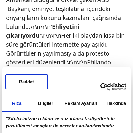
Başkanı, emniyet teşkilatına 'içerideki
önyargıların kökünü kazmaları' çağrısında
bulundu.\r\n\r\n
'Ehliyetini
çıkarıyordu'
\r\n\r\nHer iki olaydan kısa bir
süre görüntüleri internette paylaşıldı.
Görüntülerin yayılmasıyla da protesto
gösterileri düzenlendi.\r\n\r\nPhilando
Castile, arabanın içindeyken dışarıda duran
polis tarafından vurularak öldürüldü.\r\nKız
Reddet
arkadaşı Diamond 'Lavish' Reynolds'un
yanında oturan Castile'in vurulmasının
Rıza
Bilgiler
Reklam Ayarları
Hakkında
ardından Facebook'ta yaptığı canlı yayın
hızla yayıldı.\r\n\r\nVideoda genç kadın,
"Sitelerimizde reklam ve pazarlama faaliyetlerinin
polisin erkek arkadaşını polisin talebi
yürütülmesi amaçları ile çerezler kullanılmaktadır.