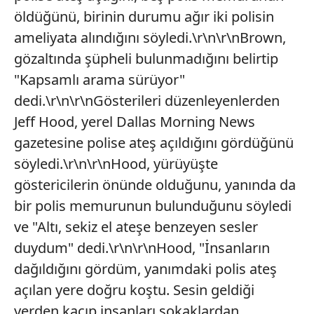
öldüğünü, birinin durumu ağır iki polisin
ameliyata alındığını söyledi.\r\n\r\nBrown,
gözaltında şüpheli bulunmadığını belirtip
"Kapsamlı arama sürüyor"
dedi.\r\n\r\nGösterileri düzenleyenlerden
Jeff Hood, yerel Dallas Morning News
gazetesine polise ateş açıldığını gördüğünü
söyledi.\r\n\r\nHood, yürüyüşte
göstericilerin önünde olduğunu, yanında da
bir polis memurunun bulunduğunu söyledi
ve "Altı, sekiz el ateşe benzeyen sesler
duydum" dedi.\r\n\r\nHood, "İnsanların
dağıldığını gördüm, yanımdaki polis ateş
açılan yere doğru koştu. Sesin geldiği
yerden kaçıp insanları sokaklardan