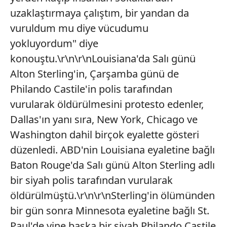
uzaklaştırmaya çalıştım, bir yandan da
vuruldum mu diye vücudumu
yokluyordum" diye
konouştu.\r\n\r\nLouisiana'da Salı günü
Alton Sterling'in, Çarşamba günü de
Philando Castile'in polis tarafından
vurularak öldürülmesini protesto edenler,
Dallas'ın yanı sıra, New York, Chicago ve
Washington dahil birçok eyalette gösteri
düzenledi. ABD'nin Louisiana eyaletine bağlı
Baton Rouge'da Salı günü Alton Sterling adlı
bir siyah polis tarafından vurularak
öldürülmüştü.\r\n\r\nSterling'in ölümünden
bir gün sonra Minnesota eyaletine bağlı St.
Paul'de yine başka bir siyah Philando Castile