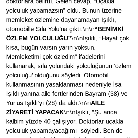
doktorlara belirtti. Gelen cevap, “Uçakla
yolculuk yapamazsın” oldu. Bunun üzerine
memleket özlemine dayanamayan Işıklı,
\n\n
otomobille Sıla Yolu’na çıktı.
“BENİMKİ
\n\n
ÖZLEM YOLCULUĞU”
Işıklı, “Hayat çok
kısa, bugün varsın yarın yoksun.
Memleketimi çok özledim” ifadelerini
kullanarak, sıla yolundaki yolculuğunun ‘özlem
yolculuğu’ olduğunu söyledi. Otomobil
kullanmasının yasaklanması nedeniyle İsa
Işıklı yanına aile fertlerinden Bayram (38) ve
\n\n
Yunus Işıklı’yı (28) da aldı.
AİLE
\n\n
ZİYARETİ YAPACAK
Işıklı, “Şu anda
kalbim yüzde 40 çalışıyor. Doktorlar uçakla
yolculuk yapamayacağımı
söyledi. Ben de