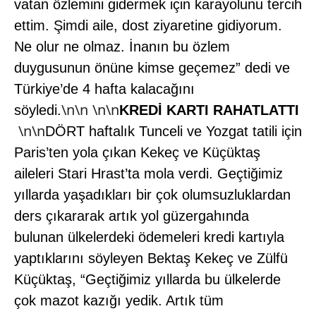
vatan özlemini gidermek için karayolunu tercih
ettim. Şimdi aile, dost ziyaretine gidiyorum.
Ne olur ne olmaz. İnanın bu özlem
duygusunun önüne kimse geçemez” dedi ve
Türkiye’de 4 hafta kalacağını
\n\n
\n\n
söyledi.
KREDİ KARTI RAHATLATTI
\n\n
DÖRT haftalık Tunceli ve Yozgat tatili için
Paris’ten yola çıkan Kekeç ve Küçüktaş
aileleri Stari Hrast’ta mola verdi. Geçtiğimiz
yıllarda yaşadıkları bir çok olumsuzluklardan
ders çıkararak artık yol güzergahında
bulunan ülkelerdeki ödemeleri kredi kartıyla
yaptıklarını söyleyen Bektaş Kekeç ve Zülfü
Küçüktaş, “Geçtiğimiz yıllarda bu ülkelerde
çok mazot kazığı yedik. Artık tüm