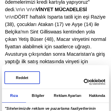
ödemelerimizi kredi kartıyla yapıyoruz”
\n\n \n\n
dedi.
VİNYET MÜCADELESİ
\n\n
DÖRT haftalık Isparta tatili için eşi Raziye
(38), çocukları Atakan (17) ve Ayşe (14) ile
Belçika’nın Sint Gilliswaas kentinden yola
çıkan Yetiş Büser (48), Macar vinyetini normal
fiyattan alabilmek için saatlerce uğraştı.
Avusturya çıkışından sonra Macaristan’a giriş
yaptığı ilk satış noktasında vinyeti için
kendisinden 24 euro istendiğini iddia eden
Büser, “Avrupa’da para kolay kazanılmıyor.
Reddet
Gece gündüz demeden saatlerce berberlik
yapıyorum. 10 euroluk Macar vinyetine 24
Rıza
Bilgiler
Reklam Ayarları
Hakkında
euro verecek değilim ya. Bir çok satış
noktasına girdim çıktım. En uygun fiyatı olan
"Sitelerimizde reklam ve pazarlama faaliyetlerinin