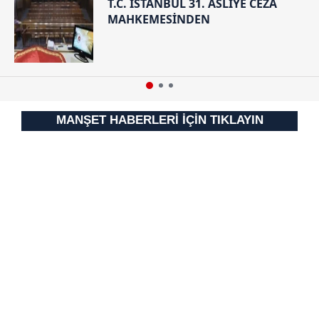
T.C. İSTANBUL 31. ASLİYE CEZA
MAHKEMESİNDEN
MANŞET HABERLERİ İÇİN TIKLAYIN