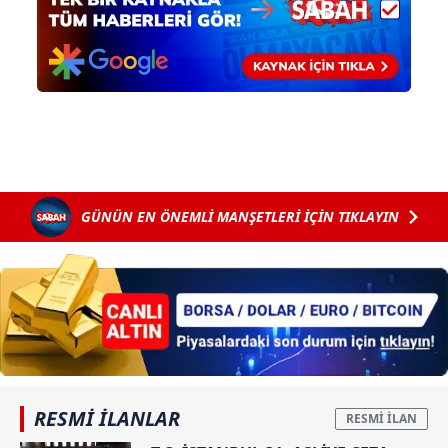
Sitemizde kendimize ve üçüncü kişilere ait çerezler
kullanılmaktadır. Bu çerezler vasıtasıyla çeşitli kişisel
verileriniz işlenmekte olup gerekli olan çerezler bilgi
toplumu hizmetlerinin sunulması amacıyla
kullanılmaktadır. Diğer çerezler, sitemizin daha işlevsel
kılınması ve kişiselleştirilmesi ve sizlere yönelik
reklam/pazarlama faaliyetlerinin yapılması, amaçlarıyla
sınırlı olarak açık rızanız dahilinde kullanılacaktır.
GÜNÜN EN ÖNEMLİ MANŞETLERİ İÇİN TIKLAYIN
Çerezlere ilişkin tercihlerinizi aşağıda yer alan panel
vasıtasıyla belirleyebilirsiniz. Çerezlere ilişkin detaylı bilgi
için Ayarlar butonuna tıklayabilir,
Çerez Bilgilendirme
Metnimizi
ziyaret edebilirsiniz.
6698 sayılı Kişisel Verilerin Korunması Kanunu uyarınca
hazırlanmış Aydınlatma Metnimizi okumak ve sitemizde
ilgili mevzuata uygun olarak kullanılan çerezlerle ilgili bilgi
RESMİ İLANLAR
almak için lütfen
tıklayınız
.