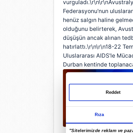
vurguladı.\r\n\r\nAvustra
Federasyonu'nun uluslarar
henüz salgın haline gelmed
olduğunu belirterek, Avus
düşüşün ancak alınan tedbi
hatırlattı.\r\n\r\n18-22 
Uluslararası AIDS'le Mücad
Durban kentinde toplanac
Reddet
Rıza
"Sitelerimizde reklam ve paza