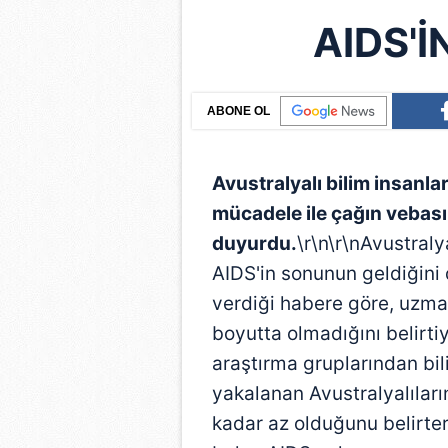
AIDS'İ
ABONE OL
Avustralyalı bilim insanlar
mücadele ile çağın vebası 
duyurdu.
\r\n\r\nAvustraly
AIDS'in sonunun geldiğini
verdiği habere göre, uzman
boyutta olmadığını belirti
araştırma gruplarından bi
yakalanan Avustralyalılar
kadar az olduğunu belirtere