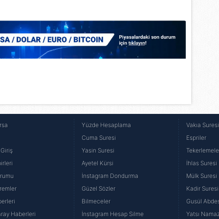
 çerezlerle ilgili bilgi almak için lütfen
tıklayınız
.
rsa
Yüzde Hesaplama
Vakıa Sures
Cuma Suresi
Espriler
Giriş
Yasin Suresi
Tekerlemele
rleri
Ayetel Kürsi
İhlas Suresi
urumu
İnstagram Dondurma
Mülk Suresi
remler
Güzel Sözler
Kadir Suresi
erleri
Bilmeceler
Gusül Abdes
ray Haberleri
İnstagram Hesap Silme
Yatsı Namazı