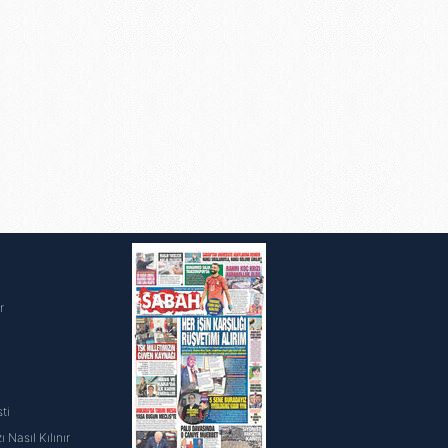
i
r
ti
 Nasıl Kılınır