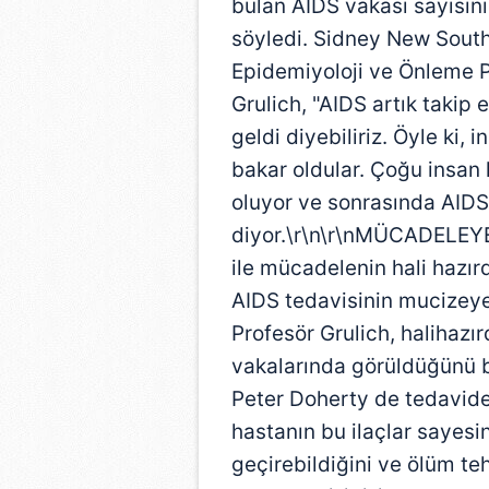
bulan AIDS vakası sayısını
söyledi. Sidney New South
Epidemiyoloji ve Önleme 
Grulich, "AIDS artık takip
geldi diyebiliriz. Öyle ki,
bakar oldular. Çoğu insan 
oluyor ve sonrasında AIDS
diyor.\r\n\r\nMÜCADELEYE
ile mücadelenin hali hazır
AIDS tedavisinin mucizeye
Profesör Grulich, halihazı
vakalarında görüldüğünü b
Peter Doherty de tedavide 
hastanın bu ilaçlar sayesin
geçirebildiğini ve ölüm te