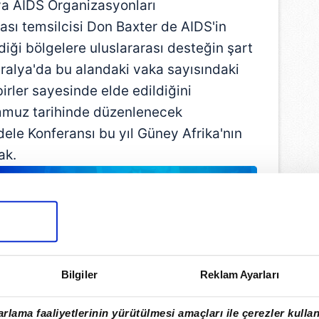
lya AIDS Organizasyonları
ası temsilcisi Don Baxter de AIDS'in
iği bölgelere uluslararası desteğin şart
tralya'da bu alandaki vaka sayısındaki
rler sayesinde elde edildiğini
Temmuz tarihinde düzenlenecek
ele Konferansı bu yıl Güney Afrika'nın
ak.
Bilgiler
Reklam Ayarları
rlama faaliyetlerinin yürütülmesi amaçları ile çerezler kullan