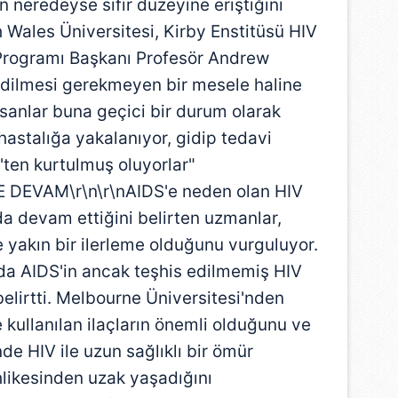
n neredeyse sıfır düzeyine eriştiğini
 Wales Üniversitesi, Kirby Enstitüsü HIV
Programı Başkanı Profesör Andrew
 edilmesi gerekmeyen bir mesele haline
 insanlar buna geçici bir durum olarak
hastalığa yakalanıyor, gidip tedavi
'ten kurtulmuş oluyorlar"
 DEVAM\r\n\r\nAIDS'e neden olan HIV
da devam ettiğini belirten uzmanlar,
 yakın bir ilerleme olduğunu vurguluyor.
rda AIDS'in ancak teşhis edilmemiş HIV
elirtti. Melbourne Üniversitesi'nden
kullanılan ilaçların önemli olduğunu ve
de HIV ile uzun sağlıklı bir ömür
hlikesinden uzak yaşadığını