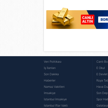
mevzuata uygun olarak kullanılan
Veri Politikası
Canlı Bo
İş İlanları
E Okul
Son Dakika
E Devlet 
Haberler
Rüya Tabi
Namaz Vakitleri
Hava D
İmsakiye
Son Dep
İstanbul İmsakiye
Spor Hab
İstanbul İftar Vakti
Galatasa