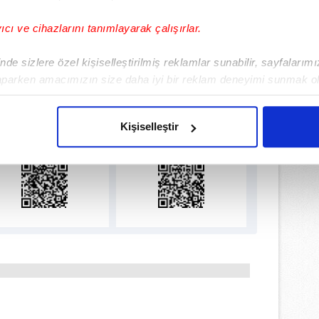
yıcı ve cihazlarını tanımlayarak çalışırlar.
de sizlere özel kişiselleştirilmiş reklamlar sunabilir, sayfalarım
aparken amacımızın size daha iyi bir reklam deneyimi sunmak ol
lamamızı İndirin
imizden gelen çabayı gösterdiğimizi ve bu noktada, reklamların ma
ıcalıkları Keşfedin!
olduğunu sizlere hatırlatmak isteriz.
Kişiselleştir
çerezlere izin vermedikleri takdirde, kullanıcılara hedefli reklaml
abilmek için İnternet Sitemizde kendimize ve üçüncü kişilere ait 
isel verileriniz işlenmekte olup gerekli olan çerezler bilgi toplum
 çerezler, sitemizin daha işlevsel kılınması ve kişiselleştirilmes
 yapılması, amaçlarıyla sınırlı olarak açık rızanız dahilinde kulla
aşağıda yer alan panel vasıtasıyla belirleyebilirsiniz. Çerezlere iliş
lgilendirme Metnimizi
ziyaret edebilirsiniz.
Korunması Kanunu uyarınca hazırlanmış Aydınlatma Metnimizi okum