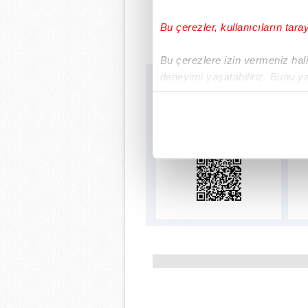
Bu çerezler, kullanıcıların tara
Bu çerezlere izin vermeniz halin
deneyimi yaşatabiliriz. Bunu y
Sabah.com.tr Uygu
içerikleri sunabilmek adına el
Uygulamalara Özel Ayr
noktasında tek gelir kalemimiz 
Her halükârda, kullanıcılar, bu 
Sizlere daha iyi bir hizmet sun
çerezler vasıtasıyla çeşitli kiş
amacıyla kullanılmaktadır. Diğer
reklam/pazarlama faaliyetlerinin
Çerezlere ilişkin tercihlerinizi 
butonuna tıklayabilir,
Çerez Bi
6698 sayılı Kişisel Verilerin 