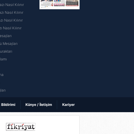
ı Nasıl Kılınır
ı Nasıl Kılınır
 Nasıl Kılınır
ı Nasıl Kılınır
sajları
 Mesajları
rakları
nlamı
na
ı
ları
k Bildirimi
Künye / İletişim
Kariyer