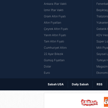
Ankara İftar Vakti
Fenerba
İzmir İftar Vakti
Beşiktaş
Gram Altın Fiyatı
Trabzons
Altın Fiyatları
Yüksele
Çeyrek Altın Fiyatı
Gebelik
Yarım Altın Fiyatı
KDV He
Tam Altın Fiyatı
Süper Lo
Cumhuriyet Altını
Milli Pi
22 Ayar Bilezik
Sayısal 
Gümüş Fiyatları
Türkiye H
Dolar
Magazin 
Euro
Ekonomi 
Sabah USA
Daily Sabah
RSS