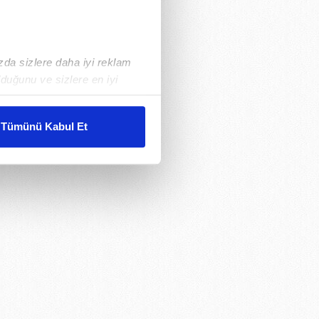
ızda sizlere daha iyi reklam
duğunu ve sizlere en iyi
liyetlerimizi karşılamak
Tümünü Kabul Et
ar gösterilmeyecektir."
çerezler kullanılmaktadır. Bu
u hizmetlerinin sunulması
i ve sizlere yönelik
nılacaktır.
kin detaylı bilgi için Ayarlar
ak ve sitemizde ilgili