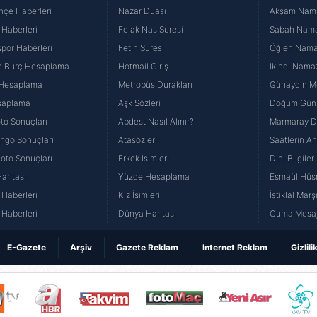
hçe Haberleri
Nazar Duası
Akşam Namaz
 Haberleri
Felak Nas Suresi
Sabah Namaz
por Haberleri
Fetih Suresi
Öğlen Namazı
n Burç Hesaplama
Hotmail Giriş
İkindi Namaz
 Hesaplama
Metrobüs Durakları
Günaydın Me
saplama
Aşk Sözleri
Doğum Günü
to Sonuçları
Abdest Nasıl Alınır?
Marmaray Du
yango Sonuçları
Atasözleri
Saatlerin A
Loto Sonuçları
Erkek İsimleri
Dini Bilgiler
aritası
Yüzde Hesaplama
Esmaül Hüs
Haberleri
Kız İsimleri
İstiklal Marş
Haberleri
Dünya Haritası
Cuma Mesaj
E-Gazete
Arşiv
Gazete Reklam
Internet Reklam
Gizlili