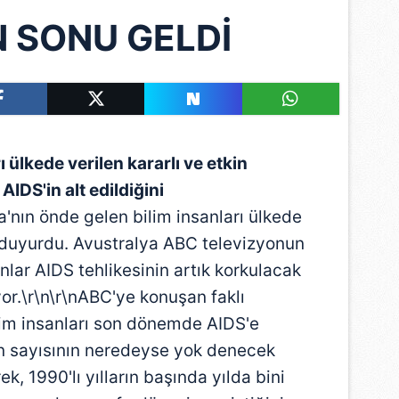
N SONU GELDİ
ı ülkede verilen kararlı ve etkin
AIDS'in alt edildiğini
a'nın önde gelen bilim insanları ülkede
 duyurdu. Avustralya ABC televizyonun
lar AIDS tehlikesinin artık korkulacak
yor.\r\n\r\nABC'ye konuşan faklı
lim insanları son dönemde AIDS'e
ın sayısının neredeyse yok denecek
k, 1990'lı yılların başında yılda bini