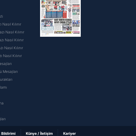
ti
 Nasıl Kılınır
ı Nasıl Kılınır
ı Nasıl Kılınır
 Nasıl Kılınır
ı Nasıl Kılınır
sajları
 Mesajları
rakları
nlamı
na
ı
ları
k Bildirimi
Künye / İletişim
Kariyer