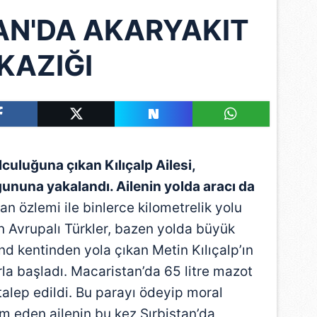
N'DA AKARYAKIT
KAZIĞI
uluğuna çıkan Kılıçalp Ailesi,
ununa yakalandı. Ailenin yolda aracı da
tan özlemi ile binlerce kilometrelik yolu
an Avrupalı Türkler, bazen yolda büyük
und kentinden yola çıkan Metin Kılıçalp’ın
rla başladı. Macaristan’da 65 litre mazot
 talep edildi. Bu parayı ödeyip moral
m eden ailenin bu kez Sırbistan’da