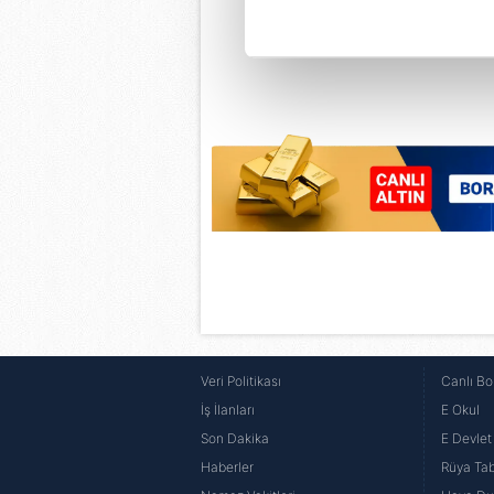
Her halükârda, kullanıcılar, bu 
Sizlere daha iyi bir hizmet sun
çerezler vasıtasıyla çeşitli kiş
amacıyla kullanılmaktadır. Diğer
reklam/pazarlama faaliyetlerinin
Çerezlere ilişkin tercihlerinizi 
butonuna tıklayabilir,
Çerez Bi
6698 sayılı Kişisel Verilerin 
mevzuata uygun olarak kullanılan
Veri Politikası
Canlı Bo
İş İlanları
E Okul
Son Dakika
E Devlet 
Haberler
Rüya Tabi