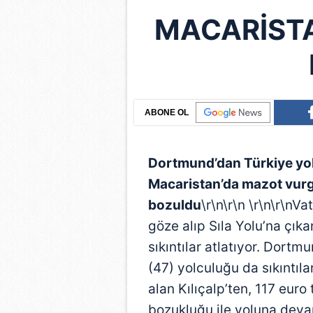
MACARİSTA
ABONE OL
Dortmund’dan Türkiye yolc
Macaristan’da mazot vurg
bozuldu
\r\n\r\n \r\n\r\nVa
göze alıp Sıla Yolu’na çık
sıkıntılar atlatıyor. Dortm
(47) yolculuğu da sıkıntıla
alan Kılıçalp’ten, 117 euro
bozukluğu ile yoluna deva