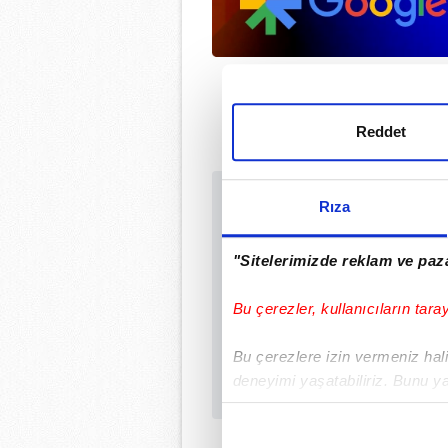
Reddet
Rıza
Sabah.com.tr Uyg
Uygulamalara Özel Ay
"Sitelerimizde reklam ve paza
Bu çerezler, kullanıcıların tara
Bu çerezlere izin vermeniz halin
deneyimi yaşatabiliriz. Bunu y
içerikleri sunabilmek adına el
noktasında tek gelir kalemimiz 