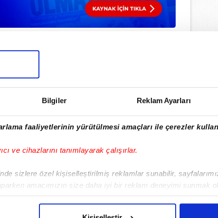
Bilgiler
Reklam Ayarları
ulamamızı İndirin
rıcalıkları Keşfedin!
rlama faaliyetlerinin yürütülmesi amaçları ile çerezler kullan
yıcı ve cihazlarını tanımlayarak çalışırlar.
de sizlere özel kişiselleştirilmiş reklamlar sunabilir, sayfalarım
aparken amacımızın size daha iyi bir reklam deneyimi sunmak ol
imizden gelen çabayı gösterdiğimizi ve bu noktada, reklamların ma
olduğunu sizlere hatırlatmak isteriz.
Kişiselleştir