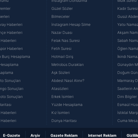
urumu
İnstagram Dondurma
Mülk Suresi
remler
Güzel Sözler
Kadir Suresi
erleri
Bilmeceler
Gusül Abdes
ray Haberleri
İnstagram Hesap Silme
Yatsı Namazı
hçe Haberleri
Nazar Duası
Akşam Namaz
 Haberleri
Felak Nas Suresi
Sabah Namaz
por Haberleri
Fetih Suresi
Öğlen Namazı
n Burç Hesaplama
Hotmail Giriş
İkindi Namaz
 Hesaplama
Metrobüs Durakları
Günaydın Me
saplama
Aşk Sözleri
Doğum Günü
to Sonuçları
Abdest Nasıl Alınır?
Marmaray Du
yango Sonuçları
Atasözleri
Saatlerin A
Loto Sonuçları
Erkek İsimleri
Dini Bilgiler
aritası
Yüzde Hesaplama
Esmaül Hüs
Haberleri
Kız İsimleri
İstiklal Marş
Haberleri
Dünya Haritası
Cuma Mesaj
E-Gazete
Arşiv
Gazete Reklam
Internet Reklam
Gizlili