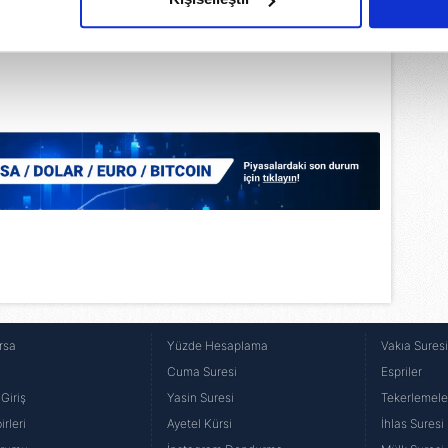
çerezlere izin vermedikleri takdirde, kullanıcılara hedefli reklaml
abilmek için İnternet Sitemizde kendimize ve üçüncü kişilere ait 
isel verileriniz işlenmekte olup gerekli olan çerezler bilgi toplum
 çerezler, sitemizin daha işlevsel kılınması ve kişiselleştirilmes
 yapılması, amaçlarıyla sınırlı olarak açık rızanız dahilinde kulla
aşağıda yer alan panel vasıtasıyla belirleyebilirsiniz. Çerezlere iliş
lgilendirme Metnimizi
ziyaret edebilirsiniz.
Korunması Kanunu uyarınca hazırlanmış Aydınlatma Metnimizi okum
 çerezlerle ilgili bilgi almak için lütfen
tıklayınız
.
rsa
Yüzde Hesaplama
Vakıa Sures
Cuma Suresi
Espriler
Giriş
Yasin Suresi
Tekerlemele
rleri
Ayetel Kürsi
İhlas Suresi