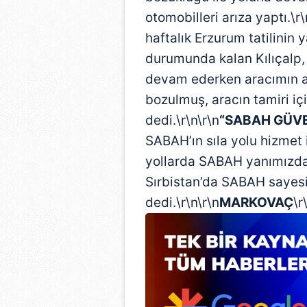
otomobilleri arıza yaptı.\r\
haftalık Erzurum tatilinin 
durumunda kalan Kılıçalp, 
devam ederken aracımın a
bozulmuş, aracın tamiri 
dedi.\r\n\r\n
“SABAH GÜV
SABAH’ın sıla yolu hizmet 
yollarda SABAH yanımızda.
Sırbistan’da SABAH sayes
dedi.\r\n\r\n
MARKOVAÇ
\r