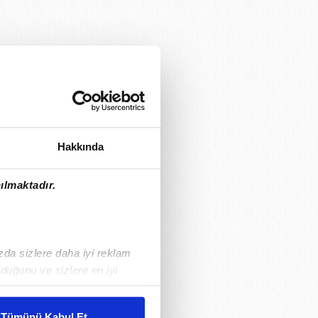
Hakkında
ılmaktadır.
ızda sizlere daha iyi reklam
duğunu ve sizlere en iyi
liyetlerimizi karşılamak
Tümünü Kabul Et