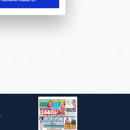
ar gösterilmeyecektir."
çerezler kullanılmaktadır. Bu
u hizmetlerinin sunulması
i ve sizlere yönelik
nılacaktır.
kin detaylı bilgi için Ayarlar
ak ve sitemizde ilgili
i
r