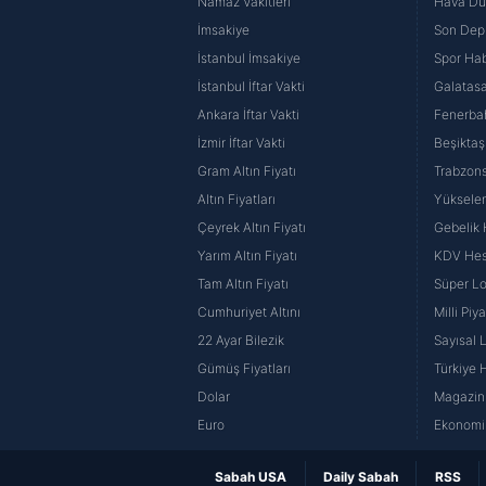
Namaz Vakitleri
Hava D
İmsakiye
Son Dep
İstanbul İmsakiye
Spor Hab
İstanbul İftar Vakti
Galatasa
Ankara İftar Vakti
Fenerba
İzmir İftar Vakti
Beşiktaş
Gram Altın Fiyatı
Trabzons
Altın Fiyatları
Yüksele
Çeyrek Altın Fiyatı
Gebelik
Yarım Altın Fiyatı
KDV He
Tam Altın Fiyatı
Süper Lo
Cumhuriyet Altını
Milli Pi
22 Ayar Bilezik
Sayısal 
Gümüş Fiyatları
Türkiye H
Dolar
Magazin 
Euro
Ekonomi 
Sabah USA
Daily Sabah
RSS