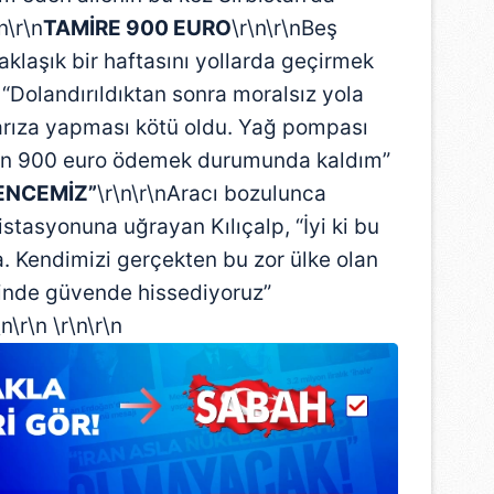
n\r\n
TAMİRE 900 EURO
\r\n\r\nBeş
yaklaşık bir haftasını yollarda geçirmek
“Dolandırıldıktan sonra moralsız yola
rıza yapması kötü oldu. Yağ pompası
için 900 euro ödemek durumunda kaldım”
ENCEMİZ”
\r\n\r\nAracı bozulunca
istasyonuna uğrayan Kılıçalp, “İyi ki bu
 Kendimizi gerçekten bu zor ülke olan
inde güvende hissediyoruz”
\n\r\n \r\n\r\n