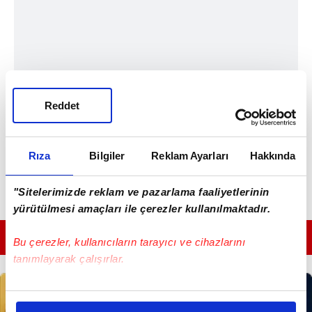
Reddet
Rıza
Bilgiler
Reklam Ayarları
Hakkında
"Sitelerimizde reklam ve pazarlama faaliyetlerinin
yürütülmesi amaçları ile çerezler kullanılmaktadır.
GÜNÜN EN ÖNEMLİ MANŞETLERİ İÇİN TIKLAYIN
Bu çerezler, kullanıcıların tarayıcı ve cihazlarını
tanımlayarak çalışırlar.
Bu çerezlere izin vermeniz halinde sizlere özel
kişiselleştirilmiş reklamlar sunabilir, sayfalarımızda sizlere