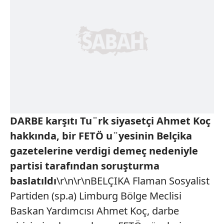
DARBE karşıtı Tu¨rk siyasetçi Ahmet Koç
hakkında, bir FETÖ u¨yesinin Belçika
gazetelerine verdigi demeç nedeniyle
partisi tarafından soruşturma
baslatıldı
\r\n\r\nBELÇIKA Flaman Sosyalist
Partiden (sp.a) Limburg Bölge Meclisi
Baskan Yardımcısı Ahmet Koç, darbe