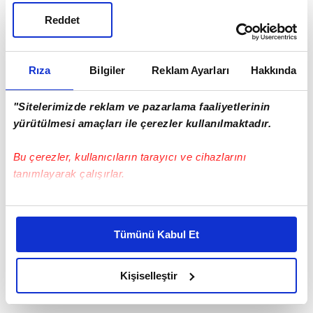
olmayanları karalamak” diye konuştu.
Reddet
Rıza
Bilgiler
Reklam Ayarları
Hakkında
"Sitelerimizde reklam ve pazarlama faaliyetlerinin
yürütülmesi amaçları ile çerezler kullanılmaktadır.
Bu çerezler, kullanıcıların tarayıcı ve cihazlarını
tanımlayarak çalışırlar.
Bu çerezlere izin vermeniz halinde sizlere özel
kişiselleştirilmiş reklamlar sunabilir, sayfalarımızda sizlere
Tümünü Kabul Et
daha iyi reklam deneyimi yaşatabiliriz. Bunu yaparken
amacımızın size daha iyi bir reklam deneyimi sunmak
olduğunu ve sizlere en iyi içerikleri sunabilmek adına
Kişiselleştir
elimizden gelen çabayı gösterdiğimizi ve bu noktada,
reklamların maliyetlerimizi karşılamak noktasında tek gelir