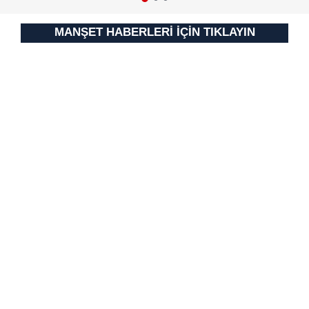
için Ayarlar butonuna tıklayabilir,
Çerez Bilgilendirme
Metnimizi
ziyaret edebilirsiniz.
MANŞET HABERLERİ İÇİN TIKLAYIN
6698 sayılı Kişisel Verilerin Korunması Kanunu uyarınca
hazırlanmış Aydınlatma Metnimizi okumak ve sitemizde
ilgili mevzuata uygun olarak kullanılan çerezlerle ilgili bilgi
almak için lütfen
tıklayınız
.