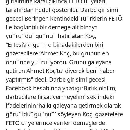
girisimine karsı çıkınca FETÖ u¨yeleri
tarafından hedef gösterildi. Darbe girisimi
gecesi Beringen kentindeki Tu¨rklerin FETÖ
ile baglantılı bir dernege ait binaya
yu¨ru¨du¨gu¨nu¨ hatırlatan Koç,
“Ertesi\r\ngu¨n o binadakilerden biri
gazetecilere ‘Ahmet Koç, bu grubun en
önu¨nde yu¨ru¨yordu. Grubu galeyana
getiren Ahmet Koç’tu’ diyerek beni haber
yaptırmıs” dedi. Darbe girisimi gecesi
Facebook hesabında yazdıgı ‘Birlik olalım,
darbecilere fırsat vermeyelim’ seklindeki
ifadelerinin ‘halkı galeyana getirmek olarak
göru¨ldu¨gu¨nu¨’ söyleyen Koç, gazetelere
FETÖ u¨yelerince verilen demeçlerde