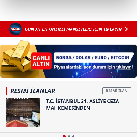
kalemimiz olduğunu sizlere hatırlatmak isteriz.
Her halükârda, kullanıcılar, bu çerezlere izin vermedikleri
takdirde, kullanıcılara hedefli reklamlar
GÜNÜN EN ÖNEMLİ MANŞETLERİ İÇİN TIKLAYIN
gösterilmeyecektir."
Sizlere daha iyi bir hizmet sunabilmek için İnternet
Sitemizde kendimize ve üçüncü kişilere ait çerezler
kullanılmaktadır. Bu çerezler vasıtasıyla çeşitli kişisel
verileriniz işlenmekte olup gerekli olan çerezler bilgi
toplumu hizmetlerinin sunulması amacıyla
kullanılmaktadır. Diğer çerezler, sitemizin daha işlevsel
RESMİ İLANLAR
kılınması ve kişiselleştirilmesi ve sizlere yönelik
reklam/pazarlama faaliyetlerinin yapılması, amaçlarıyla
T.C. İSTANBUL 31. ASLİYE CEZA
MAHKEMESİNDEN
sınırlı olarak açık rızanız dahilinde kullanılacaktır.
Çerezlere ilişkin tercihlerinizi aşağıda yer alan panel
vasıtasıyla belirleyebilirsiniz. Çerezlere ilişkin detaylı bilgi