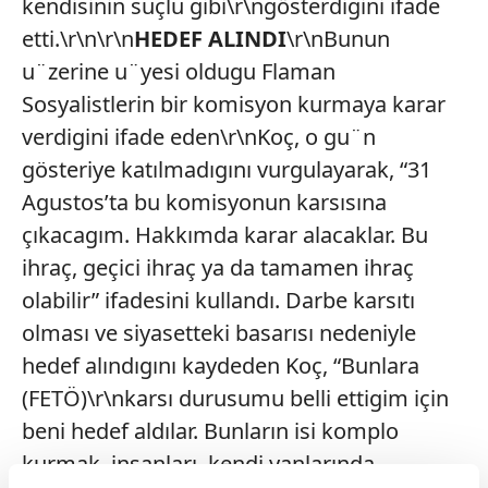
kendisinin suçlu gibi\r\ngösterdigini ifade
etti.\r\n\r\n
HEDEF ALINDI
\r\nBunun
u¨zerine u¨yesi oldugu Flaman
Sosyalistlerin bir komisyon kurmaya karar
verdigini ifade eden\r\nKoç, o gu¨n
gösteriye katılmadıgını vurgulayarak, “31
Agustos’ta bu komisyonun karsısına
çıkacagım. Hakkımda karar alacaklar. Bu
ihraç, geçici ihraç ya da tamamen ihraç
olabilir” ifadesini kullandı. Darbe karsıtı
olması ve siyasetteki basarısı nedeniyle
hedef alındıgını kaydeden Koç, “Bunlara
(FETÖ)\r\nkarsı durusumu belli ettigim için
beni hedef aldılar. Bunların isi komplo
kurmak, insanları, kendi yanlarında