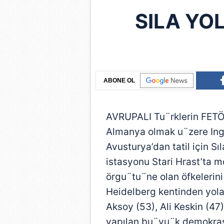
SILA YO
ABONE OL
AVRUPALI Tu¨rklerin FETÖ 
Almanya olmak u¨zere Ingi
Avusturya’dan tatil için S
istasyonu Stari Hrast’ta m
örgu¨tu¨ne olan öfkelerini
Heidelberg kentinden yol
Aksoy (53), Ali Keskin (47
yapılan bu¨yu¨k demokras