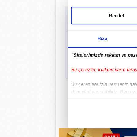
Reddet
Sabah.com.tr Uygu
Uygulamalara Özel Ayr
Rıza
"Sitelerimizde reklam ve paza
Bu çerezler, kullanıcıların tara
Bu çerezlere izin vermeniz halin
deneyimi yaşatabiliriz. Bunu y
içerikleri sunabilmek adına el
noktasında tek gelir kalemimiz 
Her halükârda, kullanıcılar, bu 
Sizlere daha iyi bir hizmet sun