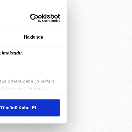
Hakkında
ılmaktadır.
ızda sizlere daha iyi reklam
duğunu ve sizlere en iyi
liyetlerimizi karşılamak
Tümünü Kabul Et
ar gösterilmeyecektir."
çerezler kullanılmaktadır. Bu