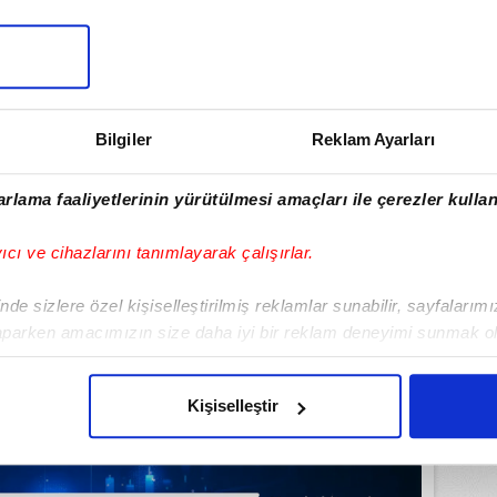
lamamızı İndirin
ıcalıkları Keşfedin!
Bilgiler
Reklam Ayarları
rlama faaliyetlerinin yürütülmesi amaçları ile çerezler kullan
yıcı ve cihazlarını tanımlayarak çalışırlar.
de sizlere özel kişiselleştirilmiş reklamlar sunabilir, sayfalarım
aparken amacımızın size daha iyi bir reklam deneyimi sunmak ol
imizden gelen çabayı gösterdiğimizi ve bu noktada, reklamların ma
olduğunu sizlere hatırlatmak isteriz.
Kişiselleştir
çerezlere izin vermedikleri takdirde, kullanıcılara hedefli reklaml
abilmek için İnternet Sitemizde kendimize ve üçüncü kişilere ait 