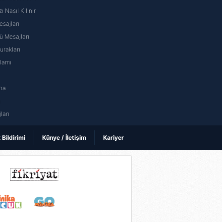
ı Nasıl Kılınır
sajları
 Mesajları
rakları
nlamı
na
ı
ları
k Bildirimi
Künye / İletişim
Kariyer