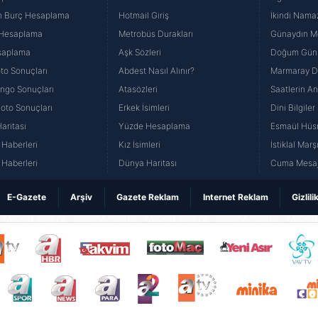
n Burç Hesaplama
Hotmail Giriş
İkindi Namaz
 Hesaplama
Metrobüs Durakları
Günaydın Me
saplama
Aşk Sözleri
Doğum Günü
to Sonuçları
Abdest Nasıl Alınır?
Marmaray Du
yango Sonuçları
Atasözleri
Saatlerin A
Loto Sonuçları
Erkek İsimleri
Dini Bilgiler
aritası
Yüzde Hesaplama
Esmaül Hüs
Haberleri
Kız İsimleri
İstiklal Marş
Haberleri
Dünya Haritası
Cuma Mesaj
E-Gazete
Arşiv
Gazete Reklam
Internet Reklam
Gizlili