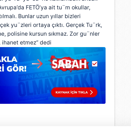
Avrupa’da FETÖ’ya ait tu¨m okullar,
lmalı. Bunlar uzun yıllar bizleri
çek yu¨zleri ortaya çıktı. Gerçek Tu¨rk,
ine, polisine kursun sıkmaz. Zor gu¨nler
, ihanet etmez” dedi