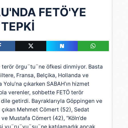
LU'NDA FETÖ'YE
TEPKİ
terör örgu¨tu¨ne öfkesi dinmiyor. Basta
ltere, Fransa, Belçika, Hollanda ve
ıla Yolu’na çıkarken SABAH’ın hizmet
ola verenler, sohbette FETÖ terör
 dile getirdi. Bayraklarıyla Göppingen ve
a çıkan Mehmet Cömert (52), Sedat
) ve Mustafa Cömert (42), “Köln’de
i yu¨ru¨yu¨su¨ne katılamadık ancak