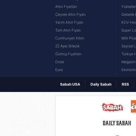
Altın Fiyatları
Yüksele
Çeyrek Altın Fiyatı
Gebelik
Yarım Altın Fiyatı
KDV He
Tam Altın Fiyatı
Süper Lo
Cumhuriyet Altını
Milli Pi
22 Ayar Bilezik
Sayısal 
Gümüş Fiyatları
Türkiye H
Dolar
Magazin 
Euro
Ekonomi 
Sabah USA
Daily Sabah
RSS