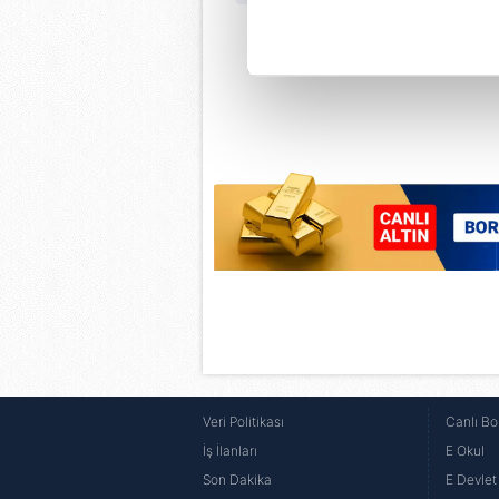
Her halükârda, kullanıcılar, bu 
Sizlere daha iyi bir hizmet sun
çerezler vasıtasıyla çeşitli kiş
amacıyla kullanılmaktadır. Diğer
reklam/pazarlama faaliyetlerinin
Çerezlere ilişkin tercihlerinizi 
butonuna tıklayabilir,
Çerez Bi
6698 sayılı Kişisel Verilerin 
mevzuata uygun olarak kullanılan
Veri Politikası
Canlı Bo
İş İlanları
E Okul
Son Dakika
E Devlet 