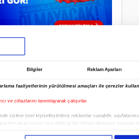
Bilgiler
Reklam Ayarları
lamamızı İndirin
ıcalıkları Keşfedin!
rlama faaliyetlerinin yürütülmesi amaçları ile çerezler kullan
yıcı ve cihazlarını tanımlayarak çalışırlar.
de sizlere özel kişiselleştirilmiş reklamlar sunabilir, sayfalarım
aparken amacımızın size daha iyi bir reklam deneyimi sunmak ol
imizden gelen çabayı gösterdiğimizi ve bu noktada, reklamların ma
olduğunu sizlere hatırlatmak isteriz.