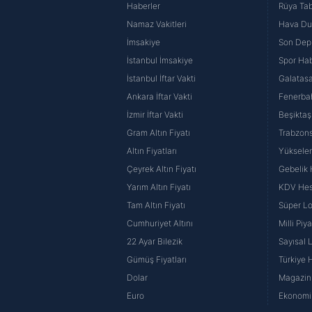
Haberler
Rüya Tabi
Namaz Vakitleri
Hava D
İmsakiye
Son Dep
İstanbul İmsakiye
Spor Hab
İstanbul İftar Vakti
Galatasa
Ankara İftar Vakti
Fenerba
İzmir İftar Vakti
Beşiktaş
Gram Altın Fiyatı
Trabzons
Altın Fiyatları
Yüksele
Çeyrek Altın Fiyatı
Gebelik
Yarım Altın Fiyatı
KDV He
Tam Altın Fiyatı
Süper Lo
Cumhuriyet Altını
Milli Pi
22 Ayar Bilezik
Sayısal 
Gümüş Fiyatları
Türkiye H
Dolar
Magazin 
Euro
Ekonomi 