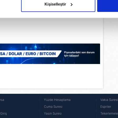
Kişiselleştir
çerezlere izin vermedikleri takdirde, kullanıcılara hedefli reklaml
abilmek için İnternet Sitemizde kendimize ve üçüncü kişilere ait 
isel verileriniz işlenmekte olup gerekli olan çerezler bilgi toplum
 çerezler, sitemizin daha işlevsel kılınması ve kişiselleştirilmes
 yapılması, amaçlarıyla sınırlı olarak açık rızanız dahilinde kulla
aşağıda yer alan panel vasıtasıyla belirleyebilirsiniz. Çerezlere iliş
lgilendirme Metnimizi
ziyaret edebilirsiniz.
Korunması Kanunu uyarınca hazırlanmış Aydınlatma Metnimizi okum
 çerezlerle ilgili bilgi almak için lütfen
tıklayınız
.
rsa
Yüzde Hesaplama
Vakıa Sures
Cuma Suresi
Espriler
Giriş
Yasin Suresi
Tekerlemele