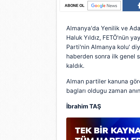
ABONE OL
Almanya'da Yenilik ve Adal
Haluk Yıldız, FETÖ'nün yay
Parti'nin Almanya kolu' diy
haberden sonra ilk genel
kaldık.
Alman partiler kanuna göre,
bagları oldugu zaman anınd
İbrahim TAŞ