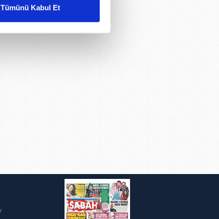
Tümünü Kabul Et
ar gösterilmeyecektir."
çerezler kullanılmaktadır. Bu
u hizmetlerinin sunulması
i ve sizlere yönelik
nılacaktır.
kin detaylı bilgi için Ayarlar
ak ve sitemizde ilgili
i
r