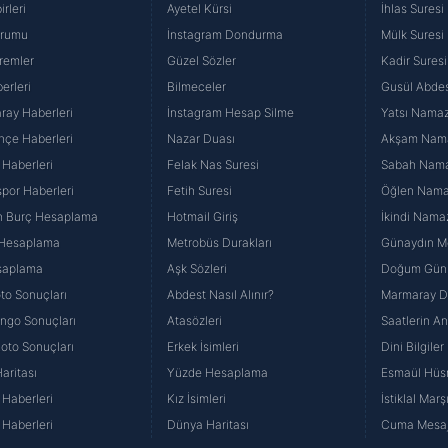
rleri
Ayetel Kürsi
İhlas Suresi
urumu
İnstagram Dondurma
Mülk Suresi
remler
Güzel Sözler
Kadir Suresi
erleri
Bilmeceler
Gusül Abdes
ray Haberleri
İnstagram Hesap Silme
Yatsı Namazı
hçe Haberleri
Nazar Duası
Akşam Namaz
 Haberleri
Felak Nas Suresi
Sabah Namaz
por Haberleri
Fetih Suresi
Öğlen Namazı
n Burç Hesaplama
Hotmail Giriş
İkindi Namaz
 Hesaplama
Metrobüs Durakları
Günaydın Me
saplama
Aşk Sözleri
Doğum Günü
to Sonuçları
Abdest Nasıl Alınır?
Marmaray Du
yango Sonuçları
Atasözleri
Saatlerin A
Loto Sonuçları
Erkek İsimleri
Dini Bilgiler
aritası
Yüzde Hesaplama
Esmaül Hüs
Haberleri
Kız İsimleri
İstiklal Marş
Haberleri
Dünya Haritası
Cuma Mesaj