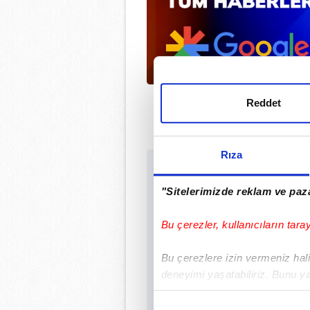
Reddet
Rıza
Sabah.com.tr Uygu
Uygulamalara Özel Ayr
"Sitelerimizde reklam ve paza
Bu çerezler, kullanıcıların tara
Bu çerezlere izin vermeniz halin
deneyimi yaşatabiliriz. Bunu y
içerikleri sunabilmek adına el
noktasında tek gelir kalemimiz 