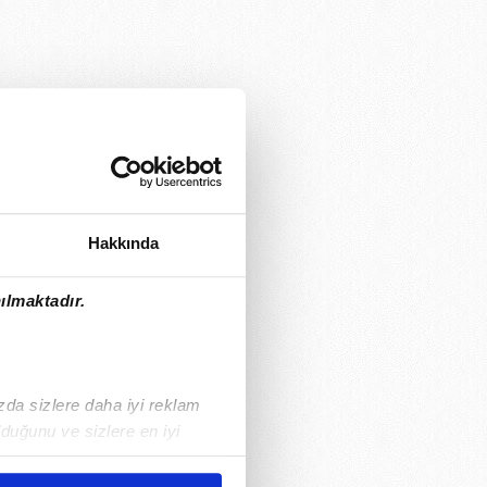
Hakkında
ılmaktadır.
ızda sizlere daha iyi reklam
duğunu ve sizlere en iyi
liyetlerimizi karşılamak