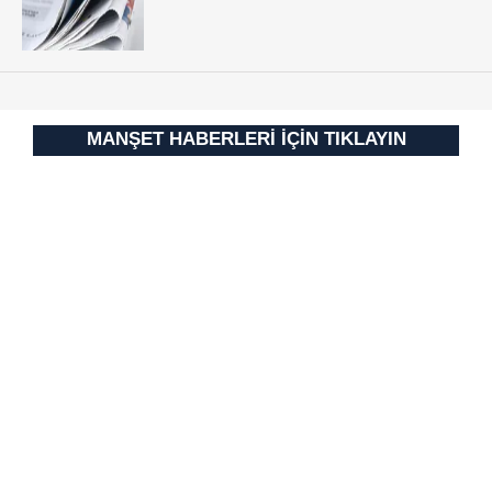
vasıtasıyla belirleyebilirsiniz. Çerezlere ilişkin detaylı bilgi
için Ayarlar butonuna tıklayabilir,
Çerez Bilgilendirme
Metnimizi
ziyaret edebilirsiniz.
6698 sayılı Kişisel Verilerin Korunması Kanunu uyarınca
MANŞET HABERLERİ İÇİN TIKLAYIN
hazırlanmış Aydınlatma Metnimizi okumak ve sitemizde
ilgili mevzuata uygun olarak kullanılan çerezlerle ilgili bilgi
almak için lütfen
tıklayınız
.