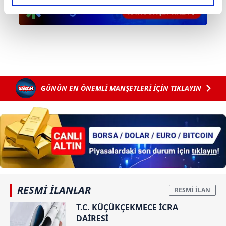
elimizden gelen çabayı gösterdiğimizi ve bu noktada,
reklamların maliyetlerimizi karşılamak noktasında tek gelir
kalemimiz olduğunu sizlere hatırlatmak isteriz.
Her halükârda, kullanıcılar, bu çerezlere izin vermedikleri
takdirde, kullanıcılara hedefli reklamlar
gösterilmeyecektir."
GÜNÜN EN ÖNEMLİ MANŞETLERİ İÇİN TIKLAYIN
Sizlere daha iyi bir hizmet sunabilmek için İnternet
Sitemizde kendimize ve üçüncü kişilere ait çerezler
kullanılmaktadır. Bu çerezler vasıtasıyla çeşitli kişisel
verileriniz işlenmekte olup gerekli olan çerezler bilgi
toplumu hizmetlerinin sunulması amacıyla
kullanılmaktadır. Diğer çerezler, sitemizin daha işlevsel
kılınması ve kişiselleştirilmesi ve sizlere yönelik
reklam/pazarlama faaliyetlerinin yapılması, amaçlarıyla
RESMİ İLANLAR
sınırlı olarak açık rızanız dahilinde kullanılacaktır.
T.C. KÜÇÜKÇEKMECE İCRA
DAİRESİ
Çerezlere ilişkin tercihlerinizi aşağıda yer alan panel