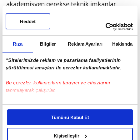
akademisyen gerekse teknik imkanlar
bakımından yüksek ögretim sektöründe
ciddi bir kaliteyi yakaladı" diye konustu.
Reddet
Rıza
Bilgiler
Reklam Ayarları
Hakkında
"Sitelerimizde reklam ve pazarlama faaliyetlerinin
yürütülmesi amaçları ile çerezler kullanılmaktadır.
Bu çerezler, kullanıcıların tarayıcı ve cihazlarını
tanımlayarak çalışırlar.
Bu çerezlere izin vermeniz halinde sizlere özel
kişiselleştirilmiş reklamlar sunabilir, sayfalarımızda sizlere
Tümünü Kabul Et
daha iyi reklam deneyimi yaşatabiliriz. Bunu yaparken
amacımızın size daha iyi bir reklam deneyimi sunmak
olduğunu ve sizlere en iyi içerikleri sunabilmek adına
Kişiselleştir