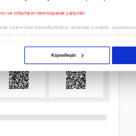
yıcı ve cihazlarını tanımlayarak çalışırlar.
de sizlere özel kişiselleştirilmiş reklamlar sunabilir, sayfalarım
aparken amacımızın size daha iyi bir reklam deneyimi sunmak ol
ulamamızı İndirin
imizden gelen çabayı gösterdiğimizi ve bu noktada, reklamların ma
rıcalıkları Keşfedin!
olduğunu sizlere hatırlatmak isteriz.
Kişiselleştir
çerezlere izin vermedikleri takdirde, kullanıcılara hedefli reklaml
abilmek için İnternet Sitemizde kendimize ve üçüncü kişilere ait 
isel verileriniz işlenmekte olup gerekli olan çerezler bilgi toplum
 çerezler, sitemizin daha işlevsel kılınması ve kişiselleştirilmes
 yapılması, amaçlarıyla sınırlı olarak açık rızanız dahilinde kulla
aşağıda yer alan panel vasıtasıyla belirleyebilirsiniz. Çerezlere iliş
lgilendirme Metnimizi
ziyaret edebilirsiniz.