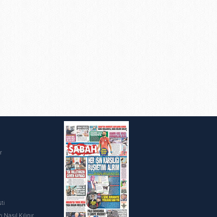
ak ve sitemizde ilgili
i
r
ti
 Nasıl Kılınır