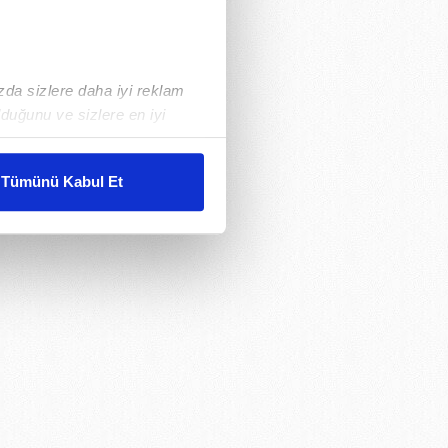
ızda sizlere daha iyi reklam
duğunu ve sizlere en iyi
liyetlerimizi karşılamak
Tümünü Kabul Et
ar gösterilmeyecektir."
çerezler kullanılmaktadır. Bu
u hizmetlerinin sunulması
i ve sizlere yönelik
nılacaktır.
kin detaylı bilgi için Ayarlar