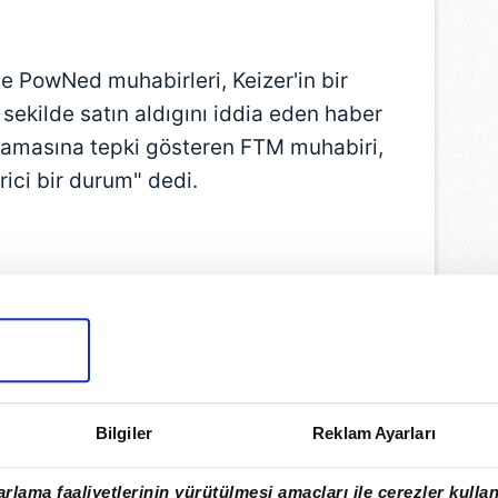
 PowNed muhabirleri, Keizer'in bir
r sekilde satın aldıgını iddia eden haber
mamasına tepki gösteren FTM muhabiri,
rici bir durum" dedi.
Bilgiler
Reklam Ayarları
rlama faaliyetlerinin yürütülmesi amaçları ile çerezler kullan