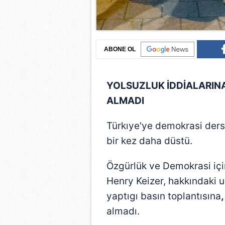
ABONE OL
YOLSUZLUK İDDİALARINA
ALMADI
Türkıye'ye demokrasi ders
bir kez daha düstü.
Özgürlük ve Demokrasi içi
Henry Keizer, hakkındaki u
yaptıgı basın toplantısına
almadı.