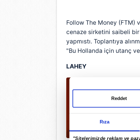
Follow The Money (FTM) ve
cenaze sirketini saibeli bi
yapmıstı. Toplantıya alın
"Bu Hollanda için utanç ve
LAHEY
Reddet
Rıza
"Sitelerimizde reklam ve paza