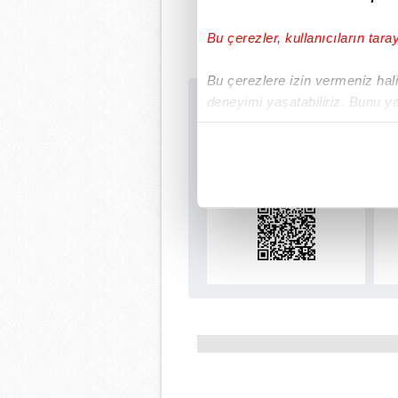
Bu çerezler, kullanıcıların tara
Bu çerezlere izin vermeniz halin
deneyimi yaşatabiliriz. Bunu y
Sabah.com.tr Uyg
içerikleri sunabilmek adına el
Uygulamalara Özel Ay
noktasında tek gelir kalemimiz 
Her halükârda, kullanıcılar, bu 
Sizlere daha iyi bir hizmet sun
çerezler vasıtasıyla çeşitli kiş
amacıyla kullanılmaktadır. Diğer
reklam/pazarlama faaliyetlerinin
Çerezlere ilişkin tercihlerinizi 
butonuna tıklayabilir,
Çerez Bi