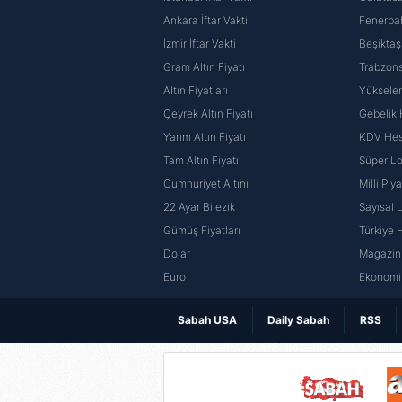
Ankara İftar Vakti
Fenerba
İzmir İftar Vakti
Beşiktaş
Gram Altın Fiyatı
Trabzons
Altın Fiyatları
Yüksele
Çeyrek Altın Fiyatı
Gebelik
Yarım Altın Fiyatı
KDV He
Tam Altın Fiyatı
Süper Lo
Cumhuriyet Altını
Milli Pi
22 Ayar Bilezik
Sayısal 
Gümüş Fiyatları
Türkiye H
Dolar
Magazin 
Euro
Ekonomi 
Sabah USA
Daily Sabah
RSS