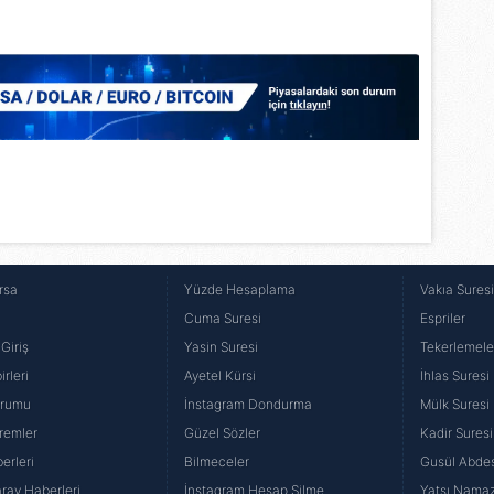
Korunması Kanunu uyarınca hazırlanmış Aydınlatma Metnimizi okum
 çerezlerle ilgili bilgi almak için lütfen
tıklayınız
.
rsa
Yüzde Hesaplama
Vakıa Sures
Cuma Suresi
Espriler
Giriş
Yasin Suresi
Tekerlemele
rleri
Ayetel Kürsi
İhlas Suresi
urumu
İnstagram Dondurma
Mülk Suresi
remler
Güzel Sözler
Kadir Suresi
erleri
Bilmeceler
Gusül Abdes
ray Haberleri
İnstagram Hesap Silme
Yatsı Namazı