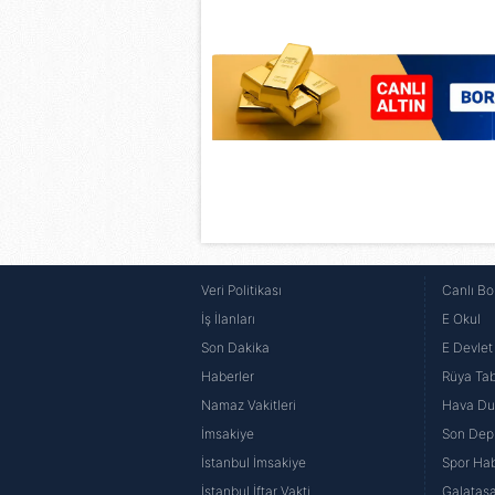
6698 sayılı Kişisel Verilerin 
mevzuata uygun olarak kullanılan
Veri Politikası
Canlı Bo
İş İlanları
E Okul
Son Dakika
E Devlet 
Haberler
Rüya Tabi
Namaz Vakitleri
Hava D
İmsakiye
Son Dep
İstanbul İmsakiye
Spor Hab
İstanbul İftar Vakti
Galatasa