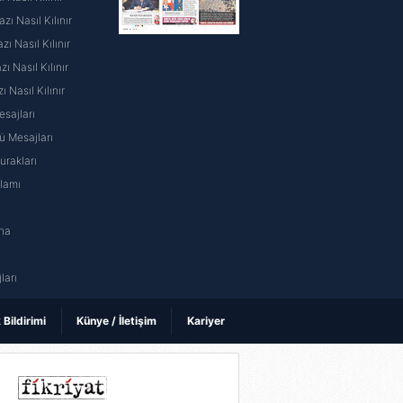
ı Nasıl Kılınır
ı Nasıl Kılınır
 Nasıl Kılınır
ı Nasıl Kılınır
sajları
 Mesajları
rakları
nlamı
na
ı
ları
k Bildirimi
Künye / İletişim
Kariyer