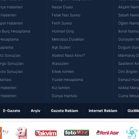
hçe Haberleri
Nazar Duası
Akşam Namaz
 Haberleri
Felak Nas Suresi
Sabah Namaz
por Haberleri
Fetih Suresi
Öğlen Namazı
n Burç Hesaplama
Hotmail Giriş
İkindi Namaz
 Hesaplama
Metrobüs Durakları
Günaydın Me
saplama
Aşk Sözleri
Doğum Günü
to Sonuçları
Abdest Nasıl Alınır?
Marmaray Du
yango Sonuçları
Atasözleri
Saatlerin A
Loto Sonuçları
Erkek İsimleri
Dini Bilgiler
aritası
Yüzde Hesaplama
Esmaül Hüs
Haberleri
Kız İsimleri
İstiklal Marş
Haberleri
Dünya Haritası
Cuma Mesaj
E-Gazete
Arşiv
Gazete Reklam
Internet Reklam
Gizlili