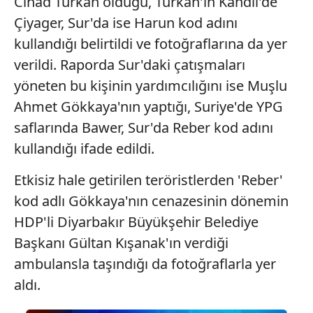
Cihad Türkan olduğu, Türkan'ın Kandil'de
Çerezlere ilişkin tercihlerinizi aşağıda yer alan panel
Çiyager, Sur'da ise Harun kod adını
vasıtasıyla belirleyebilirsiniz. Çerezlere ilişkin detaylı bilgi
kullandığı belirtildi ve fotoğraflarına da yer
için Ayarlar butonuna tıklayabilir,
Çerez Bilgilendirme
verildi. Raporda Sur'daki çatışmaları
Metnimizi
ziyaret edebilirsiniz.
yöneten bu kişinin yardımcılığını ise Muşlu
6698 sayılı Kişisel Verilerin Korunması Kanunu uyarınca
Ahmet Gökkaya'nın yaptığı, Suriye'de YPG
hazırlanmış Aydınlatma Metnimizi okumak ve sitemizde
saflarında Bawer, Sur'da Reber kod adını
ilgili mevzuata uygun olarak kullanılan çerezlerle ilgili bilgi
kullandığı ifade edildi.
almak için lütfen
tıklayınız
.
Etkisiz hale getirilen teröristlerden 'Reber'
kod adlı Gökkaya'nın cenazesinin dönemin
HDP'li Diyarbakır Büyükşehir Belediye
Başkanı Gültan Kışanak'ın verdiği
ambulansla taşındığı da fotoğraflarla yer
aldı.