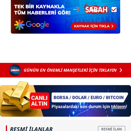
GÜNÜN EN ÖNEMLİ MANŞETLERİ İÇİN TIKLAYIN
RESMİ İLANLAR