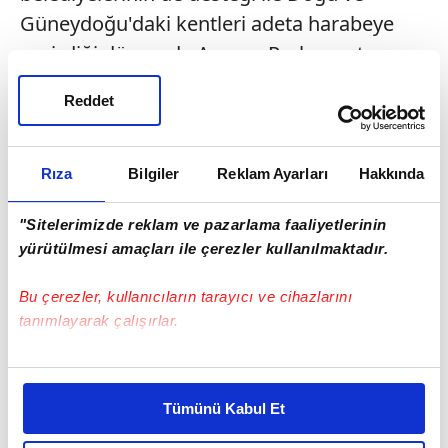
Güneydoğu'daki kentleri adeta harabeye
çevirdiği dönemde Avrupa Parlamentosu
Türkiye Raportörü Kati Piri'yi Sur'a
Reddet
getirmişti. Piri 200'den fazla sivilin öldüğünü
iddia etmişti.
Rıza
Bilgiler
Reklam Ayarları
Hakkında
"Sitelerimizde reklam ve pazarlama faaliyetlerinin
yürütülmesi amaçları ile çerezler kullanılmaktadır.
Bu çerezler, kullanıcıların tarayıcı ve cihazlarını
tanımlayarak çalışırlar.
Bu çerezlere izin vermeniz halinde sizlere özel
kişiselleştirilmiş reklamlar sunabilir, sayfalarımızda sizlere
Tümünü Kabul Et
daha iyi reklam deneyimi yaşatabiliriz. Bunu yaparken
amacımızın size daha iyi bir reklam deneyimi sunmak