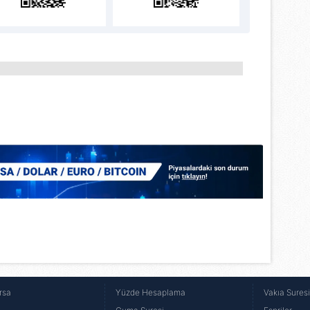
rsa
Yüzde Hesaplama
Vakıa Sures