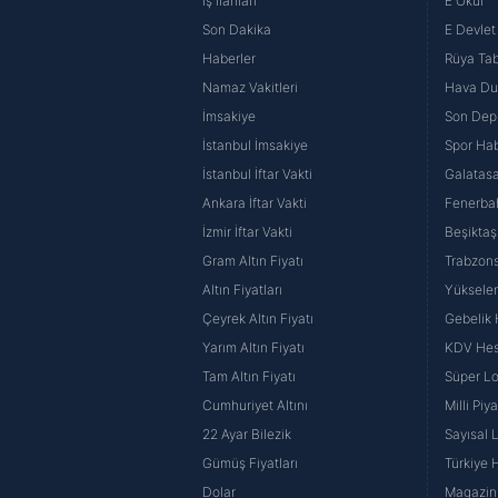
İş İlanları
E Okul
Son Dakika
E Devlet 
Haberler
Rüya Tabi
Namaz Vakitleri
Hava D
İmsakiye
Son Dep
İstanbul İmsakiye
Spor Hab
İstanbul İftar Vakti
Galatasa
Ankara İftar Vakti
Fenerba
İzmir İftar Vakti
Beşiktaş
Gram Altın Fiyatı
Trabzons
Altın Fiyatları
Yüksele
Çeyrek Altın Fiyatı
Gebelik
Yarım Altın Fiyatı
KDV He
Tam Altın Fiyatı
Süper Lo
Cumhuriyet Altını
Milli Pi
22 Ayar Bilezik
Sayısal 
Gümüş Fiyatları
Türkiye H
Dolar
Magazin 