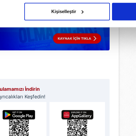
olduğunu sizlere hatırlatmak isteriz.
Kişiselleştir
çerezlere izin vermedikleri takdirde, kullanıcılara hedefli reklaml
abilmek için İnternet Sitemizde kendimize ve üçüncü kişilere ait 
isel verileriniz işlenmekte olup gerekli olan çerezler bilgi toplum
 çerezler, sitemizin daha işlevsel kılınması ve kişiselleştirilmes
 yapılması, amaçlarıyla sınırlı olarak açık rızanız dahilinde kulla
aşağıda yer alan panel vasıtasıyla belirleyebilirsiniz. Çerezlere iliş
lgilendirme Metnimizi
ziyaret edebilirsiniz.
lamamızı İndirin
Korunması Kanunu uyarınca hazırlanmış Aydınlatma Metnimizi okum
ıcalıkları Keşfedin!
 çerezlerle ilgili bilgi almak için lütfen
tıklayınız
.