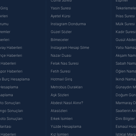
Cuma Suresi
Espriler
Giriş
Yasin Suresi
Tekerlemele
rleri
Ayetel Kürsi
İhlas Suresi
urumu
İnstagram Dondurma
Mülk Suresi
remler
Güzel Sözler
Kadir Suresi
erleri
Bilmeceler
Gusül Abdes
ray Haberleri
İnstagram Hesap Silme
Yatsı Namazı
hçe Haberleri
Nazar Duası
Akşam Namaz
 Haberleri
Felak Nas Suresi
Sabah Namaz
por Haberleri
Fetih Suresi
Öğlen Namazı
n Burç Hesaplama
Hotmail Giriş
İkindi Namaz
 Hesaplama
Metrobüs Durakları
Günaydın Me
saplama
Aşk Sözleri
Doğum Günü
to Sonuçları
Abdest Nasıl Alınır?
Marmaray Du
yango Sonuçları
Atasözleri
Saatlerin A
Loto Sonuçları
Erkek İsimleri
Dini Bilgiler
aritası
Yüzde Hesaplama
Esmaül Hüs
Haberleri
Kız İsimleri
İstiklal Marş