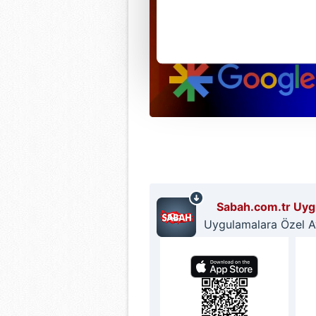
noktasında tek gelir kalemimiz 
Her halükârda, kullanıcılar, bu 
Sizlere daha iyi bir hizmet sun
çerezler vasıtasıyla çeşitli kiş
amacıyla kullanılmaktadır. Diğer
reklam/pazarlama faaliyetlerinin
Çerezlere ilişkin tercihlerinizi 
butonuna tıklayabilir,
Çerez Bi
Sabah.com.tr Uygu
6698 sayılı Kişisel Verilerin 
Uygulamalara Özel Ayr
mevzuata uygun olarak kullanılan