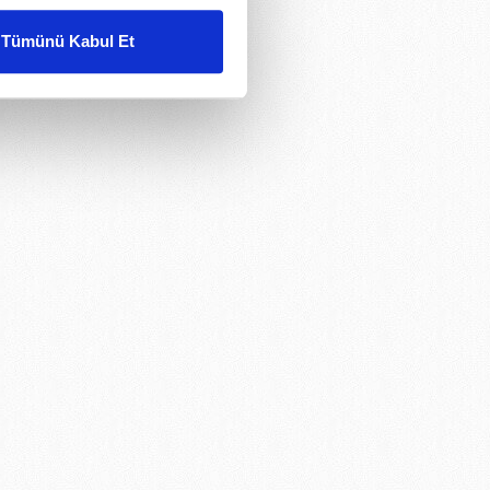
Tümünü Kabul Et
ar gösterilmeyecektir."
çerezler kullanılmaktadır. Bu
u hizmetlerinin sunulması
i ve sizlere yönelik
nılacaktır.
kin detaylı bilgi için Ayarlar
ak ve sitemizde ilgili