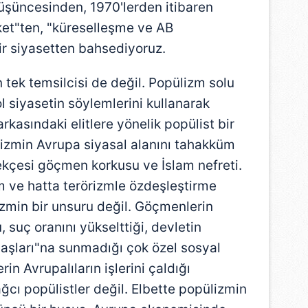
düşüncesinden, 1970'lerden itibaren
eket"ten, "küreselleşme ve AB
ir siyasetten bahsediyoruz.
n tek temsilcisi de değil. Popülizm solu
sol siyasetin söylemlerini kullanarak
asındaki elitlere yönelik popülist bir
lizmin Avrupa siyasal alanını tahakküm
rekçesi göçmen korkusu ve İslam nefreti.
zm ve hatta terörizmle özdeşleştirme
min bir unsuru değil. Göçmenlerin
suç oranını yükselttiği, devletin
aşları"na sunmadığı çok özel sosyal
in Avrupalıların işlerini çaldığı
ağcı popülistler değil. Elbette popülizmin