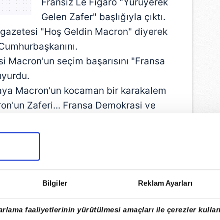
Fransız Le Figaro "Yürüyerek
Gelen Zafer" başlığıyla çıktı.
 gazetesi "Hoş Geldin Macron" diyerek
 Cumhurbaşkanını.
esi Macron'un seçim başarısını "Fransa
uyurdu.
faya Macron'un kocaman bir karakalem
on'un Zaferi... Fransa Demokrasi ve
ledi.
yenilgi üstüne yenilgi yaşayan Batılı
hesapları bu türden mesajlarla dolup
Bilgiler
Reklam Ayarları
rlama faaliyetlerinin yürütülmesi amaçları ile çerezler kullan
lgelelim bu yalancı bir bahar. Avrupa