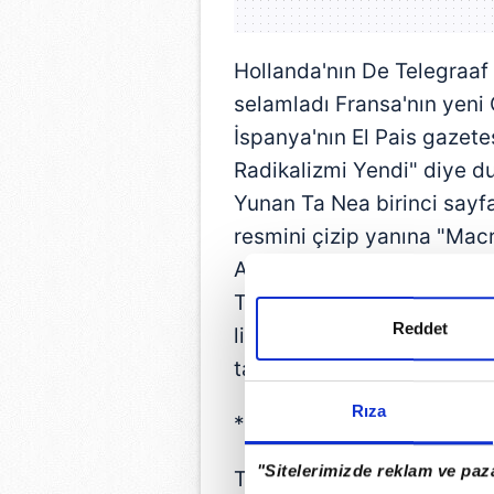
Hollanda'nın De Telegraaf
selamladı Fransa'nın yeni
İspanya'nın El Pais gazet
Radikalizmi Yendi" diye d
Yunan Ta Nea birinci say
resmini çizip yanına "Macr
Avrupa Dedi" ifadelerini ek
TV kanalları, son yıllarda 
Reddet
liberallerin sosyal medya 
taştı.
Rıza
***
"Sitelerimizde reklam ve paza
Tam bir bahar havası... Ge