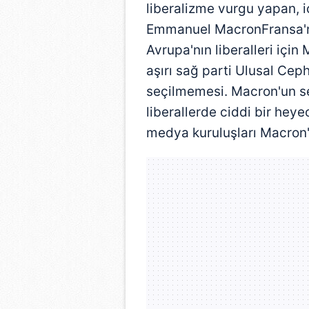
liberalizme vurgu yapan, i
Emmanuel MacronFransa'nı
Avrupa'nın liberalleri içi
aşırı sağ parti Ulusal Ceph
seçilmemesi. Macron'un se
liberallerde ciddi bir hey
medya kuruluşları Macron'u