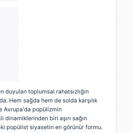
 çerezlerle ilgili bilgi almak için lütfen
tıklayınız
.
n duyulan toplumsal rahatsızlığın
da. Hem sağda hem de solda karşılık
kle Avrupa'da popülizmin
 dinamiklerinden biri aşırı sağın
daki popülist siyasetin en görünür formu.