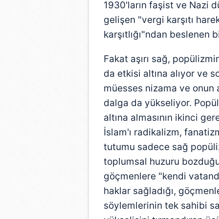
1930'ların faşist ve Nazi 
gelişen "vergi karşıtı har
karşıtlığı"ndan beslenen b
Fakat aşırı sağ, popülizmi
da etkisi altına alıyor ve 
müesses nizama ve onun ark
dalga da yükseliyor. Popü
altına almasının ikinci ge
İslam'ı radikalizm, fanati
tutumu sadece sağ popüliz
toplumsal huzuru bozduğu, 
göçmenlere "kendi vatand
haklar sağladığı, göçmenler
söylemlerinin tek sahibi s