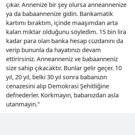
çıkar. Annenize bir şey olursa anneannenize
Sitemizde kendimize ve üçüncü kişilere ait çerezler
kullanılmaktadır. Bu çerezler vasıtasıyla çeşitli kişisel
ya da babaannenize gidin. Bankamatik
verileriniz işlenmekte olup gerekli olan çerezler bilgi
kartımı bıraktım, içinde maaşımdan arta
toplumu hizmetlerinin sunulması amacıyla
kalan miktar olduğunu söyledim. 15 bin lira
kullanılmaktadır. Diğer çerezler, sitemizin daha işlevsel
kadar para olan banka hesap cüzdanını da
kılınması ve kişiselleştirilmesi ve sizlere yönelik
reklam/pazarlama faaliyetlerinin yapılması, amaçlarıyla
verip bununla da hayatınızı devam
sınırlı olarak açık rızanız dahilinde kullanılacaktır.
ettirirsiniz. Anneanneniz ve babaanneniz
size sahip çıkacaktır. Bunlar gelir geçer. 10
Çerezlere ilişkin tercihlerinizi aşağıda yer alan panel
yıl, 20 yıl, belki 30 yıl sonra babanızın
vasıtasıyla belirleyebilirsiniz. Çerezlere ilişkin detaylı bilgi
için Ayarlar butonuna tıklayabilir,
Çerez Bilgilendirme
cenazesini alıp Demokrasi Şehitliğine
Metnimizi
ziyaret edebilirsiniz.
defnederler. Korkmayın, babanızdan asla
utanmayın."
6698 sayılı Kişisel Verilerin Korunması Kanunu uyarınca
hazırlanmış Aydınlatma Metnimizi okumak ve sitemizde
ilgili mevzuata uygun olarak kullanılan çerezlerle ilgili bilgi
almak için lütfen
tıklayınız
.