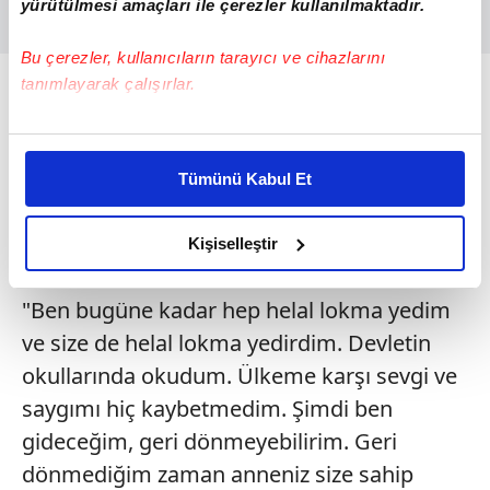
yürütülmesi amaçları ile çerezler kullanılmaktadır.
Bu çerezler, kullanıcıların tarayıcı ve cihazlarını
ÇOCUKLARIYLA HELALLEŞMİŞ
tanımlayarak çalışırlar.
Kazada hayatını kaybeden Başsavcı Mustafa
Bu çerezlere izin vermeniz halinde sizlere özel
Alper, kentte görev yapan gazeteci Engin
kişiselleştirilmiş reklamlar sunabilir, sayfalarımızda sizlere
Tümünü Kabul Et
daha iyi reklam deneyimi yaşatabiliriz. Bunu yaparken
Ünal'a verdiği röportajda, darbe girişimi
amacımızın size daha iyi bir reklam deneyimi sunmak
gecesi çocuklarıyla vedalaşmasını şu
olduğunu ve sizlere en iyi içerikleri sunabilmek adına
Kişiselleştir
sözlerle dile getirmişti:
elimizden gelen çabayı gösterdiğimizi ve bu noktada,
reklamların maliyetlerimizi karşılamak noktasında tek gelir
"Ben bugüne kadar hep helal lokma yedim
kalemimiz olduğunu sizlere hatırlatmak isteriz.
ve size de helal lokma yedirdim. Devletin
okullarında okudum. Ülkeme karşı sevgi ve
Her halükârda, kullanıcılar, bu çerezlere izin vermedikleri
takdirde, kullanıcılara hedefli reklamlar
saygımı hiç kaybetmedim. Şimdi ben
gösterilmeyecektir."
gideceğim, geri dönmeyebilirim. Geri
dönmediğim zaman anneniz size sahip
Sizlere daha iyi bir hizmet sunabilmek için İnternet