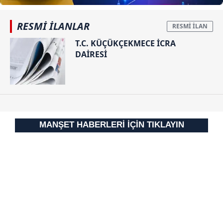
Sizlere daha iyi bir hizmet sunabilmek için İnternet
RESMİ İLANLAR
Sitemizde kendimize ve üçüncü kişilere ait çerezler
T.C. KÜÇÜKÇEKMECE İCRA
kullanılmaktadır. Bu çerezler vasıtasıyla çeşitli kişisel
DAİRESİ
verileriniz işlenmekte olup gerekli olan çerezler bilgi
toplumu hizmetlerinin sunulması amacıyla
kullanılmaktadır. Diğer çerezler, sitemizin daha işlevsel
kılınması ve kişiselleştirilmesi ve sizlere yönelik
reklam/pazarlama faaliyetlerinin yapılması, amaçlarıyla
sınırlı olarak açık rızanız dahilinde kullanılacaktır.
MANŞET HABERLERİ İÇİN TIKLAYIN
Çerezlere ilişkin tercihlerinizi aşağıda yer alan panel
vasıtasıyla belirleyebilirsiniz. Çerezlere ilişkin detaylı bilgi
için Ayarlar butonuna tıklayabilir,
Çerez Bilgilendirme
Metnimizi
ziyaret edebilirsiniz.
6698 sayılı Kişisel Verilerin Korunması Kanunu uyarınca
hazırlanmış Aydınlatma Metnimizi okumak ve sitemizde
ilgili mevzuata uygun olarak kullanılan çerezlerle ilgili bilgi