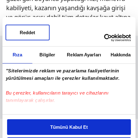
kabiliyeti, kazanın yaşandığı kavşağa girişi
ve görüş açısı dahil tüm detaylar kayıt altına
alındı.
Reddet
Rıza
Bilgiler
Reklam Ayarları
Hakkında
"Sitelerimizde reklam ve pazarlama faaliyetlerinin
yürütülmesi amaçları ile çerezler kullanılmaktadır.
Bu çerezler, kullanıcıların tarayıcı ve cihazlarını
tanımlayarak çalışırlar.
Bu çerezlere izin vermeniz halinde sizlere özel
kişiselleştirilmiş reklamlar sunabilir, sayfalarımızda sizlere
Kamyonun tahmini hızıyla kavşağa
Tümünü Kabul Et
daha iyi reklam deneyimi yaşatabiliriz. Bunu yaparken
girdiğinde durma süresi ve firen izi, kavşak
amacımızın size daha iyi bir reklam deneyimi sunmak