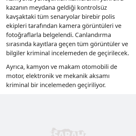
kazanın meydana geldiği kontrolsüz
Çerezlere ilişkin tercihlerinizi aşağıda yer alan panel
kavşaktaki tüm senaryolar birebir polis
vasıtasıyla belirleyebilirsiniz. Çerezlere ilişkin detaylı bilgi
için Ayarlar butonuna tıklayabilir,
Çerez Bilgilendirme
ekipleri tarafından kamera görüntüleri ve
Metnimizi
ziyaret edebilirsiniz.
fotoğraflarla belgelendi. Canlandırma
sırasında kayıtlara geçen tüm görüntüler ve
6698 sayılı Kişisel Verilerin Korunması Kanunu uyarınca
bilgiler kriminal incelemeden de geçirilecek.
hazırlanmış Aydınlatma Metnimizi okumak ve sitemizde
ilgili mevzuata uygun olarak kullanılan çerezlerle ilgili bilgi
Ayrıca, kamyon ve makam otomobili de
almak için lütfen
tıklayınız
.
motor, elektronik ve mekanik aksamı
kriminal bir incelemeden geçiriliyor.