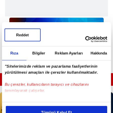
Reddet
Rıza
Bilgiler
Reklam Ayarları
Hakkında
"Sitelerimizde reklam ve pazarlama faaliyetlerinin
yürütülmesi amaçları ile çerezler kullanılmaktadır.
GÜNÜN EN ÖNEMLİ MANŞETLERİ İÇİN TIKLAYIN
Bu çerezler, kullanıcıların tarayıcı ve cihazlarını
tanımlayarak çalışırlar.
Bu çerezlere izin vermeniz halinde sizlere özel
kişiselleştirilmiş reklamlar sunabilir, sayfalarımızda sizlere
Tümünü Kabul Et