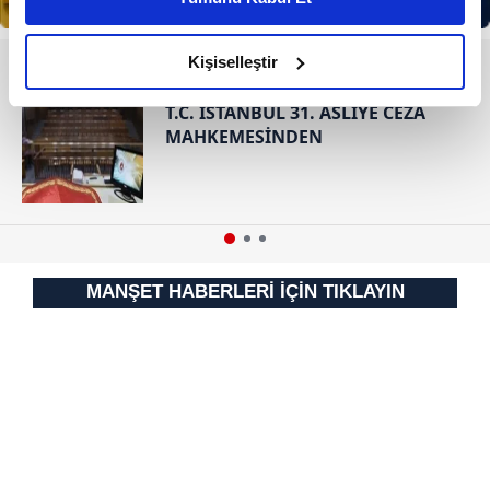
daha iyi reklam deneyimi yaşatabiliriz. Bunu yaparken
amacımızın size daha iyi bir reklam deneyimi sunmak
olduğunu ve sizlere en iyi içerikleri sunabilmek adına
Kişiselleştir
RESMİ İLANLAR
elimizden gelen çabayı gösterdiğimizi ve bu noktada,
T.C. İSTANBUL 31. ASLİYE CEZA
reklamların maliyetlerimizi karşılamak noktasında tek gelir
MAHKEMESİNDEN
kalemimiz olduğunu sizlere hatırlatmak isteriz.
Her halükârda, kullanıcılar, bu çerezlere izin vermedikleri
takdirde, kullanıcılara hedefli reklamlar
gösterilmeyecektir."
MANŞET HABERLERİ İÇİN TIKLAYIN
Sizlere daha iyi bir hizmet sunabilmek için İnternet
Sitemizde kendimize ve üçüncü kişilere ait çerezler
kullanılmaktadır. Bu çerezler vasıtasıyla çeşitli kişisel
verileriniz işlenmekte olup gerekli olan çerezler bilgi
toplumu hizmetlerinin sunulması amacıyla
kullanılmaktadır. Diğer çerezler, sitemizin daha işlevsel
kılınması ve kişiselleştirilmesi ve sizlere yönelik
reklam/pazarlama faaliyetlerinin yapılması, amaçlarıyla