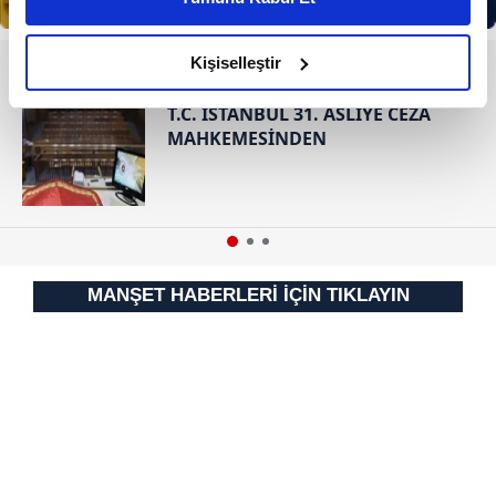
daha iyi reklam deneyimi yaşatabiliriz. Bunu yaparken
amacımızın size daha iyi bir reklam deneyimi sunmak
olduğunu ve sizlere en iyi içerikleri sunabilmek adına
Kişiselleştir
RESMİ İLANLAR
elimizden gelen çabayı gösterdiğimizi ve bu noktada,
T.C. İSTANBUL 31. ASLİYE CEZA
reklamların maliyetlerimizi karşılamak noktasında tek gelir
MAHKEMESİNDEN
kalemimiz olduğunu sizlere hatırlatmak isteriz.
Her halükârda, kullanıcılar, bu çerezlere izin vermedikleri
takdirde, kullanıcılara hedefli reklamlar
gösterilmeyecektir."
MANŞET HABERLERİ İÇİN TIKLAYIN
Sizlere daha iyi bir hizmet sunabilmek için İnternet
Sitemizde kendimize ve üçüncü kişilere ait çerezler
kullanılmaktadır. Bu çerezler vasıtasıyla çeşitli kişisel
verileriniz işlenmekte olup gerekli olan çerezler bilgi
toplumu hizmetlerinin sunulması amacıyla
kullanılmaktadır. Diğer çerezler, sitemizin daha işlevsel
kılınması ve kişiselleştirilmesi ve sizlere yönelik
reklam/pazarlama faaliyetlerinin yapılması, amaçlarıyla