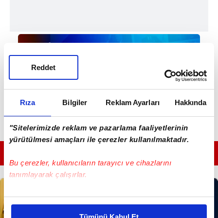
Reddet
Rıza
Bilgiler
Reklam Ayarları
Hakkında
"Sitelerimizde reklam ve pazarlama faaliyetlerinin
yürütülmesi amaçları ile çerezler kullanılmaktadır.
GÜNÜN EN ÖNEMLİ MANŞETLERİ İÇİN TIKLAYIN
Bu çerezler, kullanıcıların tarayıcı ve cihazlarını
tanımlayarak çalışırlar.
Bu çerezlere izin vermeniz halinde sizlere özel
kişiselleştirilmiş reklamlar sunabilir, sayfalarımızda sizlere
Tümünü Kabul Et