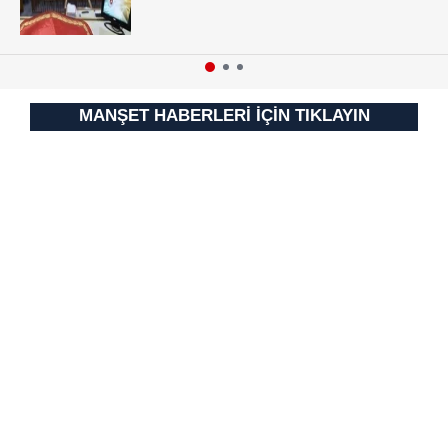
vasıtasıyla belirleyebilirsiniz. Çerezlere ilişkin detaylı bilgi
için Ayarlar butonuna tıklayabilir,
Çerez Bilgilendirme
Metnimizi
ziyaret edebilirsiniz.
6698 sayılı Kişisel Verilerin Korunması Kanunu uyarınca
MANŞET HABERLERİ İÇİN TIKLAYIN
hazırlanmış Aydınlatma Metnimizi okumak ve sitemizde
ilgili mevzuata uygun olarak kullanılan çerezlerle ilgili bilgi
almak için lütfen
tıklayınız
.