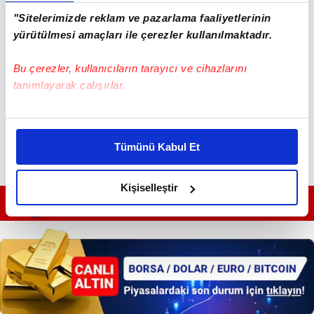
"Sitelerimizde reklam ve pazarlama faaliyetlerinin
yürütülmesi amaçları ile çerezler kullanılmaktadır.
Bu çerezler, kullanıcıların tarayıcı ve cihazlarını
tanımlayarak çalışırlar.
Bu çerezlere izin vermeniz halinde sizlere özel
kişiselleştirilmiş reklamlar sunabilir, sayfalarımızda sizlere
Tümünü Kabul Et
daha iyi reklam deneyimi yaşatabiliriz. Bunu yaparken
amacımızın size daha iyi bir reklam deneyimi sunmak
olduğunu ve sizlere en iyi içerikleri sunabilmek adına
Kişiselleştir
GÜNÜN EN ÖNEMLİ MANŞETLERİ İÇİN TIKLAYIN
elimizden gelen çabayı gösterdiğimizi ve bu noktada,
reklamların maliyetlerimizi karşılamak noktasında tek gelir
kalemimiz olduğunu sizlere hatırlatmak isteriz.
Her halükârda, kullanıcılar, bu çerezlere izin vermedikleri
takdirde, kullanıcılara hedefli reklamlar
gösterilmeyecektir."