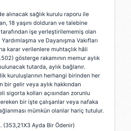
 çerezlerle ilgili bilgi almak için lütfen
tıklayınız
.
e alınacak sağlık kurulu raporu ile
yan, 18 yaşını dolduran ve talebine
tarafından işe yerleştirilememiş olan
l Yardımlaşma ve Dayanışma Vakıfları
a karar verilenlere muhtaçlık hâli
.502) gösterge rakamının memur aylık
bulunacak tutarda, aylık bağlanır.
k kuruluşlarının herhangi birinden her
n bir gelir veya aylık hakkından
li sigorta kolları açısından zorunlu
gereken bir işte çalışanlar veya nafaka
ğlanması mümkün olanlar hariç tutulur.
. (353,21X3 Ayda Bir Ödenir)