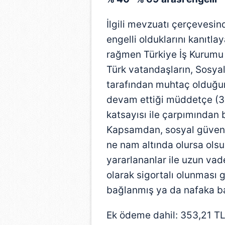
mevzuata uygun olarak kullanılan
İlgili mevzuatı çerçevesind
engelli olduklarını kanıtla
rağmen Türkiye İş Kurumu 
Türk vatandaşların, Sosya
tarafından muhtaç olduğun
devam ettiği müddetçe (3
katsayısı ile çarpımından 
Kapsamdan, sosyal güvenli
ne nam altında olursa olsu
yararlananlar ile uzun vade
olarak sigortalı olunması 
bağlanmış ya da nafaka ba
Ek ödeme dahil: 353,21 TL