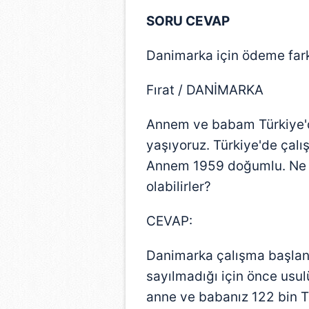
SORU CEVAP
Danimarka için ödeme fark
Fırat / DANİMARKA
Annem ve babam Türkiye'd
yaşıyoruz. Türkiye'de çal
Annem 1959 doğumlu. Ne k
olabilirler?
CEVAP:
Danimarka çalışma başlang
sayılmadığı için önce usu
anne ve babanız 122 bin T