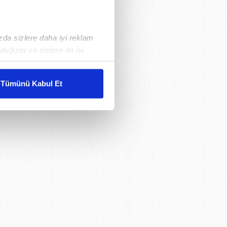
ızda sizlere daha iyi reklam
duğunu ve sizlere en iyi
liyetlerimizi karşılamak
Tümünü Kabul Et
ar gösterilmeyecektir."
çerezler kullanılmaktadır. Bu
u hizmetlerinin sunulması
i ve sizlere yönelik
nılacaktır.
kin detaylı bilgi için Ayarlar
ak ve sitemizde ilgili