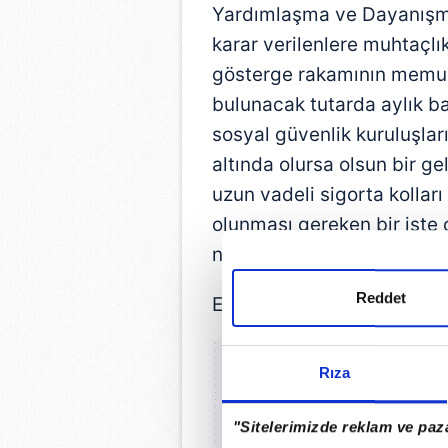
Yardımlaşma ve Dayanışma
karar verilenlere muhtaçl
gösterge rakamının memur 
bulunacak tutarda aylık ba
sosyal güvenlik kuruluşlar
altında olursa olsun bir ge
uzun vadeli sigorta kolları
olunması gereken bir işte
nafaka bağlanması mümkün
Reddet
Ek ödeme dahil: 529,82 TL
Rıza
"Sitelerimizde reklam ve paza