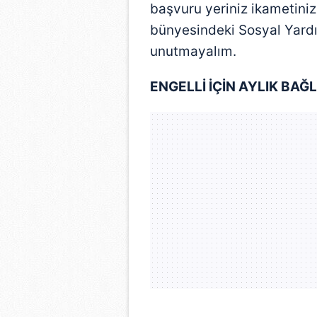
başvuru yeriniz ikametini
bünyesindeki Sosyal Yard
unutmayalım.
ENGELLİ İÇİN AYLIK BA