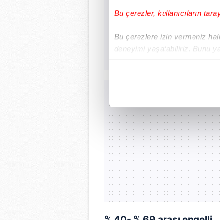
Bu çerezler, kullanıcıların tara
Bu çerezlere izin vermeniz halin
deneyimi yaşatabiliriz. Bunu y
içerikleri sunabilmek adına el
noktasında tek gelir kalemimiz 
Her halükârda, kullanıcılar, bu 
Sizlere daha iyi bir hizmet sun
çerezler vasıtasıyla çeşitli kiş
amacıyla kullanılmaktadır. Diğer
reklam/pazarlama faaliyetlerinin
Çerezlere ilişkin tercihlerinizi 
butonuna tıklayabilir,
Çerez Bi
6698 sayılı Kişisel Verilerin 
% 40- % 69 arası engelli