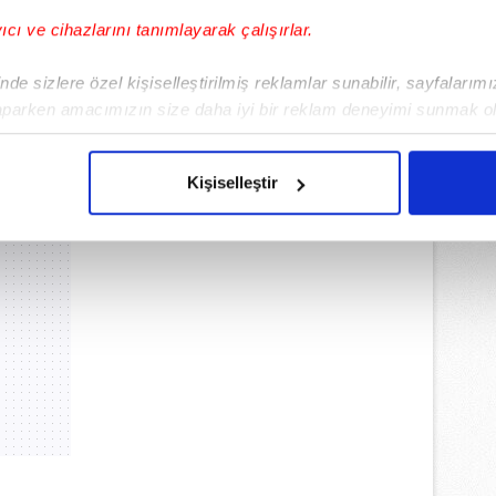
yıcı ve cihazlarını tanımlayarak çalışırlar.
de sizlere özel kişiselleştirilmiş reklamlar sunabilir, sayfalarım
aparken amacımızın size daha iyi bir reklam deneyimi sunmak ol
imizden gelen çabayı gösterdiğimizi ve bu noktada, reklamların ma
olduğunu sizlere hatırlatmak isteriz.
Kişiselleştir
çerezlere izin vermedikleri takdirde, kullanıcılara hedefli reklaml
abilmek için İnternet Sitemizde kendimize ve üçüncü kişilere ait 
isel verileriniz işlenmekte olup gerekli olan çerezler bilgi toplum
 çerezler, sitemizin daha işlevsel kılınması ve kişiselleştirilmes
 yapılması, amaçlarıyla sınırlı olarak açık rızanız dahilinde kulla
aşağıda yer alan panel vasıtasıyla belirleyebilirsiniz. Çerezlere iliş
lgilendirme Metnimizi
ziyaret edebilirsiniz.
Korunması Kanunu uyarınca hazırlanmış Aydınlatma Metnimizi okum