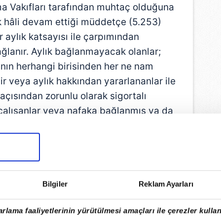
 Vakıfları tarafından muhtaç olduğuna
ık hâli devam ettiği müddetçe (5.253)
aylık katsayısı ile çarpımından
ğlanır. Aylık bağlanmayacak olanlar;
ının herhangi birisinden her ne nam
lir veya aylık hakkından yararlananlar ile
 açısından zorunlu olarak sigortalı
 çalışanlar veya nafaka bağlanmış ya da
 olanlardır.
. (529,82X3 Ayda Bir Ödenir)
Bilgiler
Reklam Ayarları
rlama faaliyetlerinin yürütülmesi amaçları ile çerezler kullan