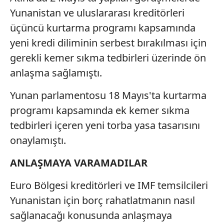
kullanılmaktadır. Diğer çerezler, sitemizin daha işlevsel
Yunanistan ve uluslararası kreditörleri
kılınması ve kişiselleştirilmesi ve sizlere yönelik
üçüncü kurtarma programı kapsamında
reklam/pazarlama faaliyetlerinin yapılması, amaçlarıyla
sınırlı olarak açık rızanız dahilinde kullanılacaktır.
yeni kredi diliminin serbest bırakılması için
gerekli kemer sıkma tedbirleri üzerinde ön
Çerezlere ilişkin tercihlerinizi aşağıda yer alan panel
anlaşma sağlamıştı.
vasıtasıyla belirleyebilirsiniz. Çerezlere ilişkin detaylı bilgi
için Ayarlar butonuna tıklayabilir,
Çerez Bilgilendirme
Yunan parlamentosu 18 Mayıs'ta kurtarma
Metnimizi
ziyaret edebilirsiniz.
programı kapsamında ek kemer sıkma
tedbirleri içeren yeni torba yasa tasarısını
6698 sayılı Kişisel Verilerin Korunması Kanunu uyarınca
hazırlanmış Aydınlatma Metnimizi okumak ve sitemizde
onaylamıştı.
ilgili mevzuata uygun olarak kullanılan çerezlerle ilgili bilgi
almak için lütfen
tıklayınız
.
ANLAŞMAYA VARAMADILAR
Euro Bölgesi kreditörleri ve IMF temsilcileri
Yunanistan için borç rahatlatmanın nasıl
sağlanacağı konusunda anlaşmaya