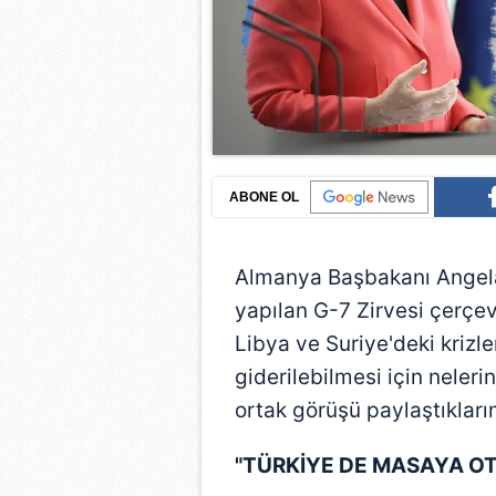
ABONE OL
Almanya Başbakanı Angela 
yapılan G-7 Zirvesi çerçev
Libya ve Suriye'deki krizle
giderilebilmesi için neler
ortak görüşü paylaştıklarını
"TÜRKİYE DE MASAYA O