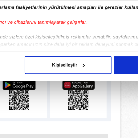
rlama faaliyetlerinin yürütülmesi amaçları ile çerezler kullan
yıcı ve cihazlarını tanımlayarak çalışırlar.
de sizlere özel kişiselleştirilmiş reklamlar sunabilir, sayfalarım
aparken amacımızın size daha iyi bir reklam deneyimi sunmak ol
imizden gelen çabayı gösterdiğimizi ve bu noktada, reklamların ma
lamamızı İndirin
olduğunu sizlere hatırlatmak isteriz.
Kişiselleştir
ıcalıkları Keşfedin!
çerezlere izin vermedikleri takdirde, kullanıcılara hedefli reklaml
abilmek için İnternet Sitemizde kendimize ve üçüncü kişilere ait 
isel verileriniz işlenmekte olup gerekli olan çerezler bilgi toplum
 çerezler, sitemizin daha işlevsel kılınması ve kişiselleştirilmes
 yapılması, amaçlarıyla sınırlı olarak açık rızanız dahilinde kulla
aşağıda yer alan panel vasıtasıyla belirleyebilirsiniz. Çerezlere iliş
lgilendirme Metnimizi
ziyaret edebilirsiniz.