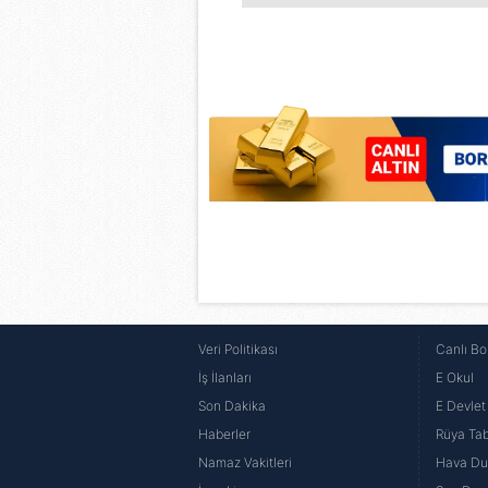
6698 sayılı Kişisel Verilerin 
mevzuata uygun olarak kullanılan
Veri Politikası
Canlı Bo
İş İlanları
E Okul
Son Dakika
E Devlet 
Haberler
Rüya Tabi
Namaz Vakitleri
Hava D