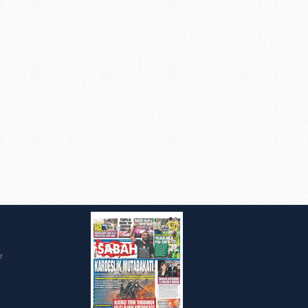
ak ve sitemizde ilgili
i
r