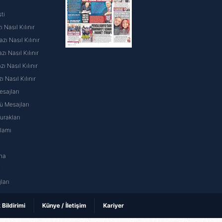
ti
 Nasıl Kılınır
ı Nasıl Kılınır
ı Nasıl Kılınır
 Nasıl Kılınır
ı Nasıl Kılınır
sajları
 Mesajları
rakları
nlamı
na
ı
ları
k Bildirimi
Künye / İletişim
Kariyer