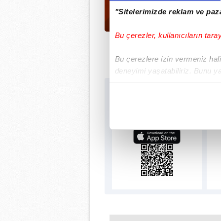
"Sitelerimizde reklam ve paza
Bu çerezler, kullanıcıların tara
Bu çerezlere izin vermeniz halin
deneyimi yaşatabiliriz. Bunu y
içerikleri sunabilmek adına el
Sabah.com.tr Uygu
noktasında tek gelir kalemimiz 
Uygulamalara Özel Ayr
Her halükârda, kullanıcılar, bu 
Sizlere daha iyi bir hizmet sun
çerezler vasıtasıyla çeşitli kiş
amacıyla kullanılmaktadır. Diğer
reklam/pazarlama faaliyetlerinin
Çerezlere ilişkin tercihlerinizi 
butonuna tıklayabilir,
Çerez Bi