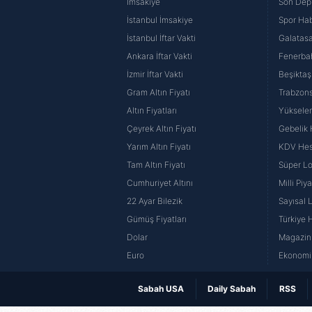
İmsakiye
Son Dep
İstanbul İmsakiye
Spor Hab
İstanbul İftar Vakti
Galatasa
Ankara İftar Vakti
Fenerba
İzmir İftar Vakti
Beşiktaş
Gram Altın Fiyatı
Trabzons
Altın Fiyatları
Yüksele
Çeyrek Altın Fiyatı
Gebelik
Yarım Altın Fiyatı
KDV He
Tam Altın Fiyatı
Süper Lo
Cumhuriyet Altını
Milli Pi
22 Ayar Bilezik
Sayısal 
Gümüş Fiyatları
Türkiye H
Dolar
Magazin 
Euro
Ekonomi 
Sabah USA
Daily Sabah
RSS