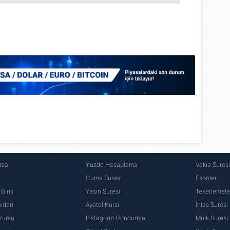
Korunması Kanunu uyarınca hazırlanmış Aydınlatma Metnimizi okum
 çerezlerle ilgili bilgi almak için lütfen
tıklayınız
.
rsa
Yüzde Hesaplama
Vakıa Sures
Cuma Suresi
Espriler
Giriş
Yasin Suresi
Tekerlemele
rleri
Ayetel Kürsi
İhlas Suresi
urumu
İnstagram Dondurma
Mülk Suresi