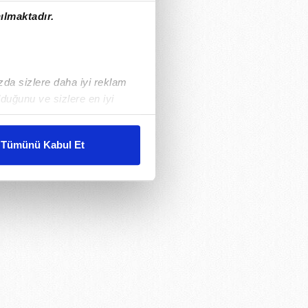
ılmaktadır.
ızda sizlere daha iyi reklam
duğunu ve sizlere en iyi
liyetlerimizi karşılamak
Tümünü Kabul Et
ar gösterilmeyecektir."
çerezler kullanılmaktadır. Bu
u hizmetlerinin sunulması
i ve sizlere yönelik
nılacaktır.
kin detaylı bilgi için Ayarlar