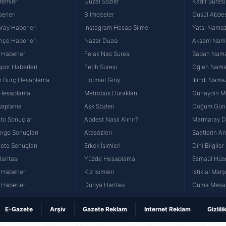
remler
Güzel Sözler
Kadir Suresi
erleri
Bilmeceler
Gusül Abdes
ray Haberleri
İnstagram Hesap Silme
Yatsı Namazı
hçe Haberleri
Nazar Duası
Akşam Namaz
 Haberleri
Felak Nas Suresi
Sabah Namaz
por Haberleri
Fetih Suresi
Öğlen Namazı
n Burç Hesaplama
Hotmail Giriş
İkindi Namaz
 Hesaplama
Metrobüs Durakları
Günaydın Me
saplama
Aşk Sözleri
Doğum Günü
to Sonuçları
Abdest Nasıl Alınır?
Marmaray Du
yango Sonuçları
Atasözleri
Saatlerin A
Loto Sonuçları
Erkek İsimleri
Dini Bilgiler
aritası
Yüzde Hesaplama
Esmaül Hüs
Haberleri
Kız İsimleri
İstiklal Marş
Haberleri
Dünya Haritası
Cuma Mesaj
E-Gazete
Arşiv
Gazete Reklam
Internet Reklam
Gizlili