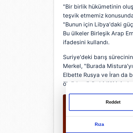
"Bir birlik hükümetinin olu
teşvik etmemiz konusunda g
"Bunun için Libya'daki gü
Bu ülkeler Birleşik Arap Emi
ifadesini kullandı.
Suriye'deki barış sürecinin
Merkel, "Burada Mistura'yı
Elbette Rusya ve İran da 
ölçüde görüş birliği içinde
Reddet
Rıza