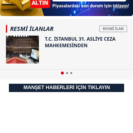
ilgili mevzuata uygun olarak kullanılan çerezlerle ilgili bilgi
almak için lütfen
tıklayınız
.
RESMİ İLANLAR
T.C. İSTANBUL 31. ASLİYE CEZA
MAHKEMESİNDEN
MANŞET HABERLERİ İÇİN TIKLAYIN