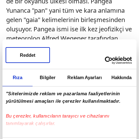
de bir okyanus ülkesi olması. Pangea
Yunanca "pan" yani tüm ve kara anlamına
gelen "gaia" kelimelerinin birleşmesinden
oluşuyor. Pangea ismi ise ilk kez jeofizikçi ve
meteorolog Alfred Wegener tarafından
kullanılmıştı. 1906-1930 arasında Grönland
Reddet
üzerinde 4 araştırma gerçekleştiren
Wegener, Güney Amerika'nın doğu sahilleri
ile Güney Afrika'nın batı sahilinin yapboz
Rıza
Bilgiler
Reklam Ayarları
Hakkında
gibi tamamlandığını fark etmişti. Bilim
insanı 1912'de "kıtaların daha önce bir
"Sitelerimizde reklam ve pazarlama faaliyetlerinin
yürütülmesi amaçları ile çerezler kullanılmaktadır.
bütün olduğu ve birbirinden ayrıldığı" tezini
ortaya atmıştı.
Bu çerezler, kullanıcıların tarayıcı ve cihazlarını
tanımlayarak çalışırlar.
Bilim insanı bu kıtalara Pangea adını
vermişti. Ancak yaşadığı dönem boyunca
Bu çerezlere izin vermeniz halinde sizlere özel