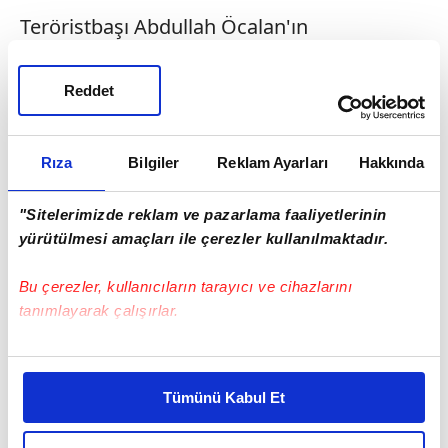
Teröristbaşı Abdullah Öcalan'ın
fotoğraflarını da açan terör sempatizanları,
İngilizlere cici çocuk olarak gözükmeye
Reddet
çalıştı.
Rıza
Bilgiler
Reklam Ayarları
Hakkında
"Sitelerimizde reklam ve pazarlama faaliyetlerinin
yürütülmesi amaçları ile çerezler kullanılmaktadır.
Bu çerezler, kullanıcıların tarayıcı ve cihazlarını
tanımlayarak çalışırlar.
Bu çerezlere izin vermeniz halinde sizlere özel
kişiselleştirilmiş reklamlar sunabilir, sayfalarımızda sizlere
Tümünü Kabul Et
daha iyi reklam deneyimi yaşatabiliriz. Bunu yaparken
amacımızın size daha iyi bir reklam deneyimi sunmak