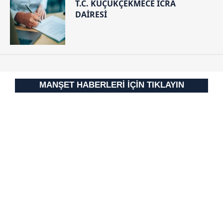
T.C. KÜÇÜKÇEKMECE İCRA
Çerezlere ilişkin tercihlerinizi aşağıda yer alan panel
DAİRESİ
vasıtasıyla belirleyebilirsiniz. Çerezlere ilişkin detaylı bilgi
için Ayarlar butonuna tıklayabilir,
Çerez Bilgilendirme
Metnimizi
ziyaret edebilirsiniz.
6698 sayılı Kişisel Verilerin Korunması Kanunu uyarınca
hazırlanmış Aydınlatma Metnimizi okumak ve sitemizde
MANŞET HABERLERİ İÇİN TIKLAYIN
ilgili mevzuata uygun olarak kullanılan çerezlerle ilgili bilgi
almak için lütfen
tıklayınız
.