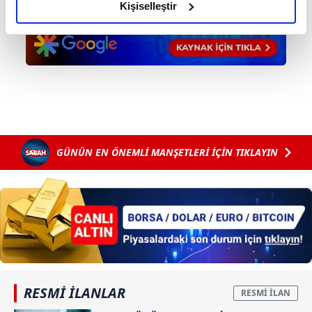
olduğunu ve sizlere en iyi içerikleri sunabilmek adına
Kişiselleştir
elimizden gelen çabayı gösterdiğimizi ve bu noktada,
reklamların maliyetlerimizi karşılamak noktasında tek gelir
kalemimiz olduğunu sizlere hatırlatmak isteriz.
Her halükârda, kullanıcılar, bu çerezlere izin vermedikleri
takdirde, kullanıcılara hedefli reklamlar
gösterilmeyecektir."
GÜNÜN EN ÖNEMLİ MANŞETLERİ İÇİN TIKLAYIN
Sizlere daha iyi bir hizmet sunabilmek için İnternet
Sitemizde kendimize ve üçüncü kişilere ait çerezler
kullanılmaktadır. Bu çerezler vasıtasıyla çeşitli kişisel
verileriniz işlenmekte olup gerekli olan çerezler bilgi
toplumu hizmetlerinin sunulması amacıyla
kullanılmaktadır. Diğer çerezler, sitemizin daha işlevsel
kılınması ve kişiselleştirilmesi ve sizlere yönelik
reklam/pazarlama faaliyetlerinin yapılması, amaçlarıyla
sınırlı olarak açık rızanız dahilinde kullanılacaktır.
RESMİ İLANLAR