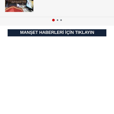
vasıtasıyla belirleyebilirsiniz. Çerezlere ilişkin detaylı bilgi
için Ayarlar butonuna tıklayabilir,
Çerez Bilgilendirme
Metnimizi
ziyaret edebilirsiniz.
6698 sayılı Kişisel Verilerin Korunması Kanunu uyarınca
MANŞET HABERLERİ İÇİN TIKLAYIN
hazırlanmış Aydınlatma Metnimizi okumak ve sitemizde
ilgili mevzuata uygun olarak kullanılan çerezlerle ilgili bilgi
almak için lütfen
tıklayınız
.