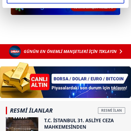
elimizden gelen çabayı gösterdiğimizi ve bu noktada,
reklamların maliyetlerimizi karşılamak noktasında tek gelir
kalemimiz olduğunu sizlere hatırlatmak isteriz.
Her halükârda, kullanıcılar, bu çerezlere izin vermedikleri
takdirde, kullanıcılara hedefli reklamlar
gösterilmeyecektir."
GÜNÜN EN ÖNEMLİ MANŞETLERİ İÇİN TIKLAYIN
Sizlere daha iyi bir hizmet sunabilmek için İnternet
Sitemizde kendimize ve üçüncü kişilere ait çerezler
kullanılmaktadır. Bu çerezler vasıtasıyla çeşitli kişisel
verileriniz işlenmekte olup gerekli olan çerezler bilgi
toplumu hizmetlerinin sunulması amacıyla
kullanılmaktadır. Diğer çerezler, sitemizin daha işlevsel
kılınması ve kişiselleştirilmesi ve sizlere yönelik
reklam/pazarlama faaliyetlerinin yapılması, amaçlarıyla
RESMİ İLANLAR
sınırlı olarak açık rızanız dahilinde kullanılacaktır.
T.C. İSTANBUL 31. ASLİYE CEZA
MAHKEMESİNDEN
Çerezlere ilişkin tercihlerinizi aşağıda yer alan panel