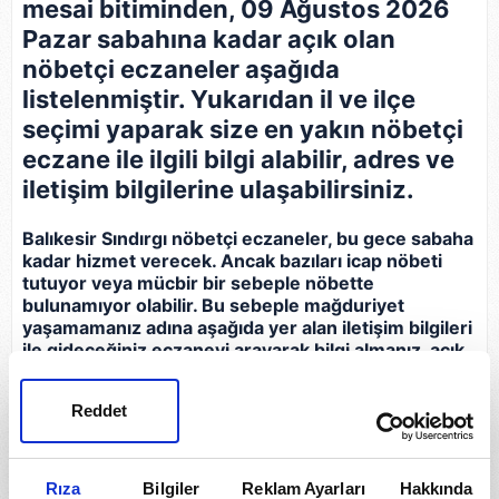
mesai bitiminden, 09 Ağustos 2026
Pazar sabahına kadar açık olan
nöbetçi eczaneler aşağıda
listelenmiştir. Yukarıdan il ve ilçe
seçimi yaparak size en yakın nöbetçi
eczane ile ilgili bilgi alabilir, adres ve
iletişim bilgilerine ulaşabilirsiniz.
Balıkesir Sındırgı nöbetçi eczaneler, bu gece sabaha
kadar hizmet verecek. Ancak bazıları icap nöbeti
tutuyor veya mücbir bir sebeple nöbette
bulunamıyor olabilir. Bu sebeple mağduriyet
yaşamamanız adına aşağıda yer alan iletişim bilgileri
ile gideceğiniz eczaneyi arayarak bilgi almanız, açık
olup olmadığını teyit etmeniz gerekir.
Reddet
Eczane
İletişim Bilgileri
Kamil Eczanesi
Rıza
Bilgiler
Reklam Ayarları
Hakkında