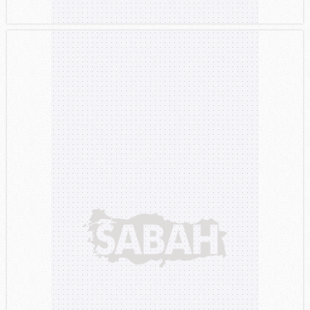
gösterilmeyecektir."
Sizlere daha iyi bir hizmet sunabilmek için İnternet
Sitemizde kendimize ve üçüncü kişilere ait çerezler
kullanılmaktadır. Bu çerezler vasıtasıyla çeşitli kişisel
verileriniz işlenmekte olup gerekli olan çerezler bilgi
toplumu hizmetlerinin sunulması amacıyla
kullanılmaktadır. Diğer çerezler, sitemizin daha işlevsel
kılınması ve kişiselleştirilmesi ve sizlere yönelik
reklam/pazarlama faaliyetlerinin yapılması, amaçlarıyla
sınırlı olarak açık rızanız dahilinde kullanılacaktır.
Çerezlere ilişkin tercihlerinizi aşağıda yer alan panel
vasıtasıyla belirleyebilirsiniz. Çerezlere ilişkin detaylı bilgi
için Ayarlar butonuna tıklayabilir,
Çerez Bilgilendirme
Metnimizi
ziyaret edebilirsiniz.
6698 sayılı Kişisel Verilerin Korunması Kanunu uyarınca
hazırlanmış Aydınlatma Metnimizi okumak ve sitemizde