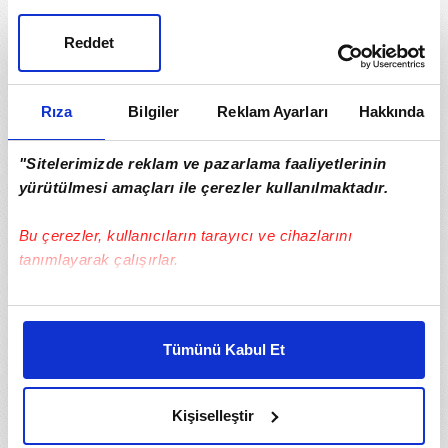
Reddet
Rıza
Bilgiler
Reklam Ayarları
Hakkında
"Sitelerimizde reklam ve pazarlama faaliyetlerinin
yürütülmesi amaçları ile çerezler kullanılmaktadır.
Bu çerezler, kullanıcıların tarayıcı ve cihazlarını
tanımlayarak çalışırlar.
Bu çerezlere izin vermeniz halinde sizlere özel
kişiselleştirilmiş reklamlar sunabilir, sayfalarımızda sizlere
Tümünü Kabul Et
daha iyi reklam deneyimi yaşatabiliriz. Bunu yaparken
amacımızın size daha iyi bir reklam deneyimi sunmak
olduğunu ve sizlere en iyi içerikleri sunabilmek adına
Kişiselleştir
elimizden gelen çabayı gösterdiğimizi ve bu noktada,