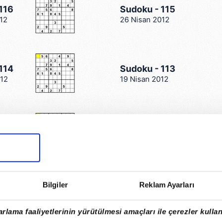
116
Sudoku - 115
12
26 Nisan 2012
114
Sudoku - 113
012
19 Nisan 2012
112
Sudoku - 111
12
10 Nisan 2012
Bilgiler
Reklam Ayarları
110
Sudoku - 108
2
4 Nisan 2012
rlama faaliyetlerinin yürütülmesi amaçları ile çerezler kullan