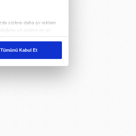
ızda sizlere daha iyi reklam
duğunu ve sizlere en iyi
liyetlerimizi karşılamak
Tümünü Kabul Et
ar gösterilmeyecektir."
çerezler kullanılmaktadır. Bu
u hizmetlerinin sunulması
i ve sizlere yönelik
nılacaktır.
kin detaylı bilgi için Ayarlar
ak ve sitemizde ilgili