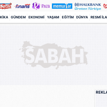
KIKA
GÜNDEM
EKONOMI
YAŞAM
EĞITIM
DÜNYA
RESMI İL
REKL