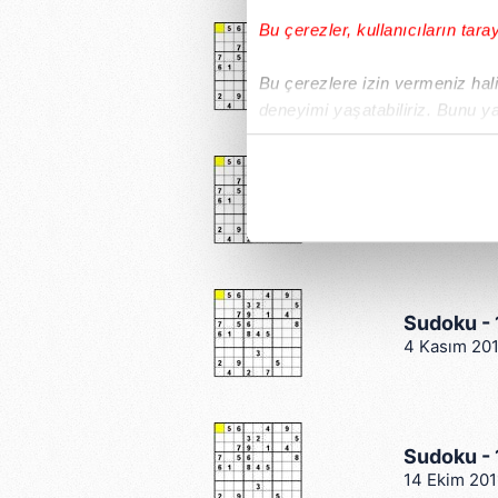
Bu çerezler, kullanıcıların tara
Sudoku -
30 Mart 20
Bu çerezlere izin vermeniz halin
deneyimi yaşatabiliriz. Bunu y
içerikleri sunabilmek adına el
noktasında tek gelir kalemimiz 
Sudoku -
26 Mart 20
Her halükârda, kullanıcılar, bu 
Sizlere daha iyi bir hizmet sun
çerezler vasıtasıyla çeşitli kiş
Sudoku - 
amacıyla kullanılmaktadır. Diğer
4 Kasım 20
reklam/pazarlama faaliyetlerinin
Çerezlere ilişkin tercihlerinizi 
butonuna tıklayabilir,
Çerez Bi
Sudoku -
14 Ekim 201
6698 sayılı Kişisel Verilerin 