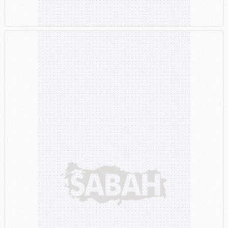
gösterilmeyecektir."
Sizlere daha iyi bir hizmet sunabilmek için İnternet
Sitemizde kendimize ve üçüncü kişilere ait çerezler
kullanılmaktadır. Bu çerezler vasıtasıyla çeşitli kişisel
verileriniz işlenmekte olup gerekli olan çerezler bilgi
toplumu hizmetlerinin sunulması amacıyla
kullanılmaktadır. Diğer çerezler, sitemizin daha işlevsel
kılınması ve kişiselleştirilmesi ve sizlere yönelik
reklam/pazarlama faaliyetlerinin yapılması, amaçlarıyla
sınırlı olarak açık rızanız dahilinde kullanılacaktır.
Çerezlere ilişkin tercihlerinizi aşağıda yer alan panel
vasıtasıyla belirleyebilirsiniz. Çerezlere ilişkin detaylı bilgi
için Ayarlar butonuna tıklayabilir,
Çerez Bilgilendirme
Metnimizi
ziyaret edebilirsiniz.
6698 sayılı Kişisel Verilerin Korunması Kanunu uyarınca
hazırlanmış Aydınlatma Metnimizi okumak ve sitemizde