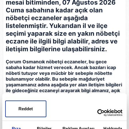
mesai bitiminden, 07 Ağustos 2026
Cuma sabahına kadar açık olan
nöbetçi eczaneler aşağıda
listelenmiştir. Yukarıdan il ve ilçe
seçimi yaparak size en yakın nöbetçi
eczane ile ilgili bilgi alabilir, adres ve
iletişim bilgilerine ulaşabilirsiniz.
Çorum Osmancık nöbetçi eczaneler, bu gece
sabaha kadar hizmet verecek. Ancak bazıları icap
nöbeti tutuyor veya mücbir bir sebeple nöbette
bulunamıyor olabilir. Bu sebeple mağduriyet
yaşamamanız adına aşağıda yer alan iletişim bilgileri
ile gideceğiniz eczaneyi arayarak bilgi almanız, açık
olup olmadığını teyit etmeniz gerekir.
Reddet
Eczane
İletişim Bilgileri
Bilge Eczanesi
Rıza
Bilgiler
Reklam Ayarları
Hakkında