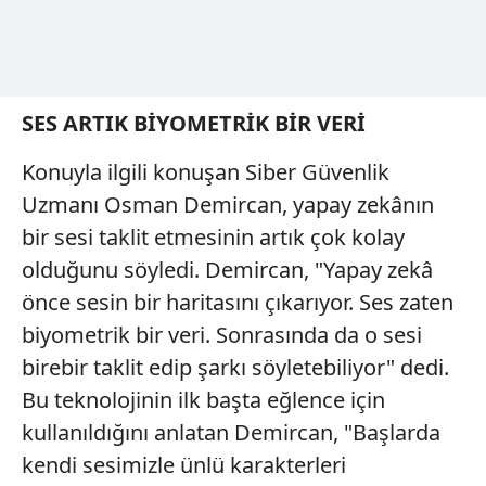
Metnimizi
ziyaret edebilirsiniz.
6698 sayılı Kişisel Verilerin Korunması Kanunu uyarınca
hazırlanmış Aydınlatma Metnimizi okumak ve sitemizde
ilgili mevzuata uygun olarak kullanılan çerezlerle ilgili bilgi
SES ARTIK BİYOMETRİK BİR VERİ
almak için lütfen
tıklayınız
.
Konuyla ilgili konuşan Siber Güvenlik
Uzmanı Osman Demircan, yapay zekânın
bir sesi taklit etmesinin artık çok kolay
olduğunu söyledi. Demircan, "Yapay zekâ
önce sesin bir haritasını çıkarıyor. Ses zaten
biyometrik bir veri. Sonrasında da o sesi
birebir taklit edip şarkı söyletebiliyor" dedi.
Bu teknolojinin ilk başta eğlence için
kullanıldığını anlatan Demircan, "Başlarda
kendi sesimizle ünlü karakterleri