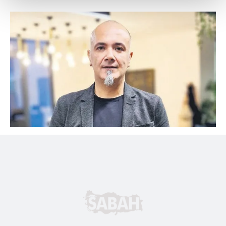
Her halükârda, kullanıcılar, bu çerezlere izin vermedikleri
takdirde, kullanıcılara hedefli reklamlar
gösterilmeyecektir."
Sizlere daha iyi bir hizmet sunabilmek için İnternet
Sitemizde kendimize ve üçüncü kişilere ait çerezler
kullanılmaktadır. Bu çerezler vasıtasıyla çeşitli kişisel
verileriniz işlenmekte olup gerekli olan çerezler bilgi
toplumu hizmetlerinin sunulması amacıyla
kullanılmaktadır. Diğer çerezler, sitemizin daha işlevsel
kılınması ve kişiselleştirilmesi ve sizlere yönelik
reklam/pazarlama faaliyetlerinin yapılması, amaçlarıyla
sınırlı olarak açık rızanız dahilinde kullanılacaktır.
Çerezlere ilişkin tercihlerinizi aşağıda yer alan panel
vasıtasıyla belirleyebilirsiniz. Çerezlere ilişkin detaylı bilgi
için Ayarlar butonuna tıklayabilir,
Çerez Bilgilendirme