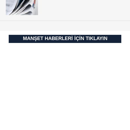
Sitemizde kendimize ve üçüncü kişilere ait çerezler
kullanılmaktadır. Bu çerezler vasıtasıyla çeşitli kişisel
verileriniz işlenmekte olup gerekli olan çerezler bilgi
toplumu hizmetlerinin sunulması amacıyla
kullanılmaktadır. Diğer çerezler, sitemizin daha işlevsel
kılınması ve kişiselleştirilmesi ve sizlere yönelik
MANŞET HABERLERİ İÇİN TIKLAYIN
reklam/pazarlama faaliyetlerinin yapılması, amaçlarıyla
sınırlı olarak açık rızanız dahilinde kullanılacaktır.
Çerezlere ilişkin tercihlerinizi aşağıda yer alan panel
vasıtasıyla belirleyebilirsiniz. Çerezlere ilişkin detaylı bilgi
için Ayarlar butonuna tıklayabilir,
Çerez Bilgilendirme
Metnimizi
ziyaret edebilirsiniz.
6698 sayılı Kişisel Verilerin Korunması Kanunu uyarınca
hazırlanmış Aydınlatma Metnimizi okumak ve sitemizde
ilgili mevzuata uygun olarak kullanılan çerezlerle ilgili bilgi
almak için lütfen
tıklayınız
.