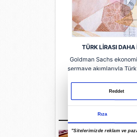
TÜRK LİRASI DAHA
Goldman Sachs
ekonomis
sermaye akımlarıyla Türk 
iyi perform
Reddet
GÜNÜN EN ÖN
Rıza
"Sitelerimizde reklam ve paza