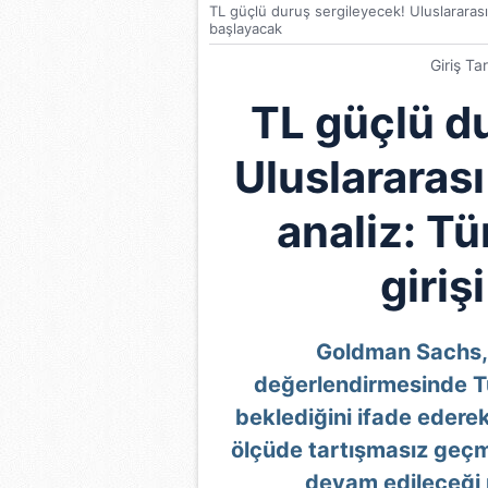
TL güçlü duruş sergileyecek! Uluslararası
başlayacak
Giriş Ta
TL güçlü d
Uluslararas
analiz: T
giriş
Goldman Sachs, 
değerlendirmesinde Tür
beklediğini ifade ederek
ölçüde tartışmasız geçm
devam edileceği 