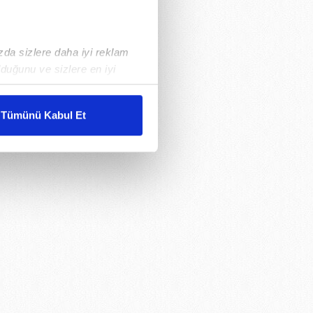
ızda sizlere daha iyi reklam
duğunu ve sizlere en iyi
liyetlerimizi karşılamak
Tümünü Kabul Et
ar gösterilmeyecektir."
çerezler kullanılmaktadır. Bu
u hizmetlerinin sunulması
i ve sizlere yönelik
nılacaktır.
kin detaylı bilgi için Ayarlar
ak ve sitemizde ilgili