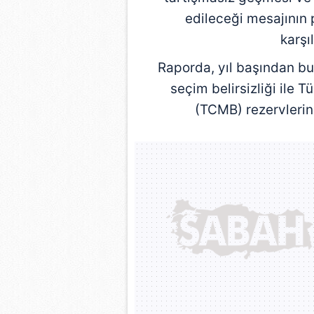
mevzuata uygun olarak kullanılan
edileceği mesajının
karşı
Raporda, yıl başından bu
seçim belirsizliği ile 
(TCMB) rezervlerind