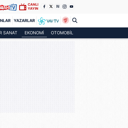
CANLI
YAYIN
ANLAR
YAZARLAR
R SANAT
EKONOMİ
OTOMOBİL