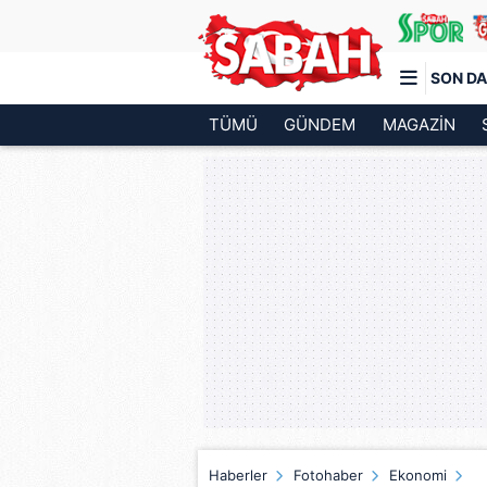
SON DA
TÜMÜ
GÜNDEM
MAGAZİN
Türkiye'nin en iyi haber sitesi
Haberler
Fotohaber
Ekonomi