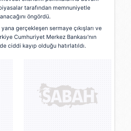
 çerezlerle ilgili bilgi almak için lütfen
tıklayınız
.
 piyasalar tarafından memnuniyetle
lanacağını öngördü.
 yana gerçekleşen sermaye çıkışları ve
Türkiye Cumhuriyet Merkez Bankası'nın
e ciddi kayıp olduğu hatırlatıldı.