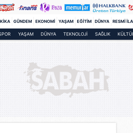
KIKA
GÜNDEM
EKONOMI
YAŞAM
EĞITIM
DÜNYA
RESMI İL
SPOR
YAŞAM
DÜNYA
TEKNOLOJİ
SAĞLIK
KÜLTÜ