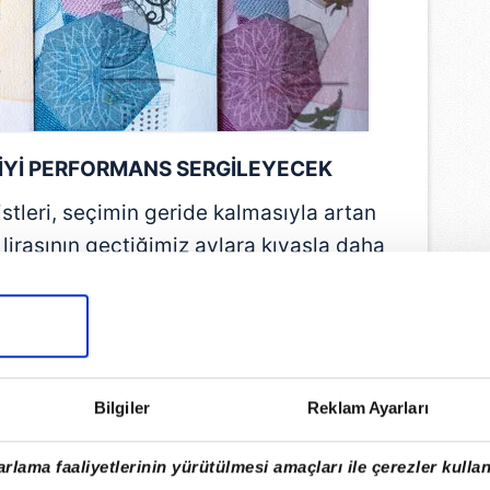
 İYİ PERFORMANS SERGİLEYECEK
tleri, seçimin geride kalmasıyla artan
lirasının geçtiğimiz aylara kıyasla daha
ans sergilemesini bekliyor.
EMLİ MANŞETLERİ İÇİN TIKLAYIN
Bilgiler
Reklam Ayarları
rlama faaliyetlerinin yürütülmesi amaçları ile çerezler kullan