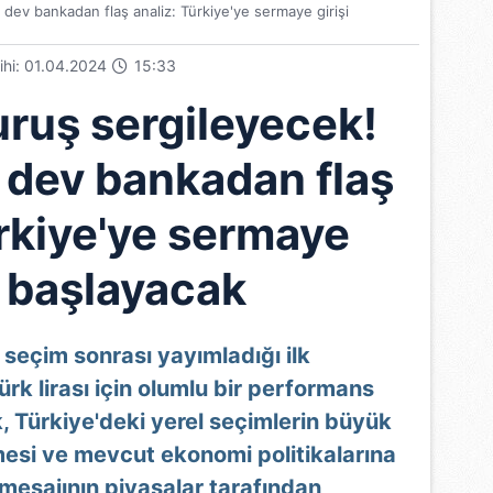
 dev bankadan flaş analiz: Türkiye'ye sermaye girişi
rihi: 01.04.2024
15:33
uruş sergileyecek!
ı dev bankadan flaş
ürkiye'ye sermaye
i başlayacak
seçim sonrası yayımladığı ilk
k lirası için olumlu bir performans
, Türkiye'deki yerel seçimlerin büyük
esi ve mevcut ekonomi politikalarına
mesajının piyasalar tarafından