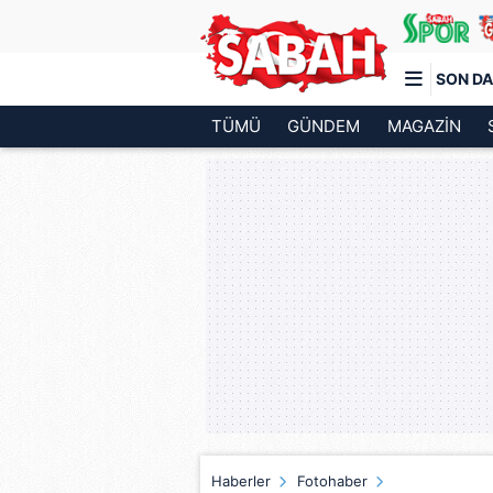
SON DA
TÜMÜ
GÜNDEM
MAGAZİN
Türkiye'nin en iyi haber sitesi
Haberler
Fotohaber