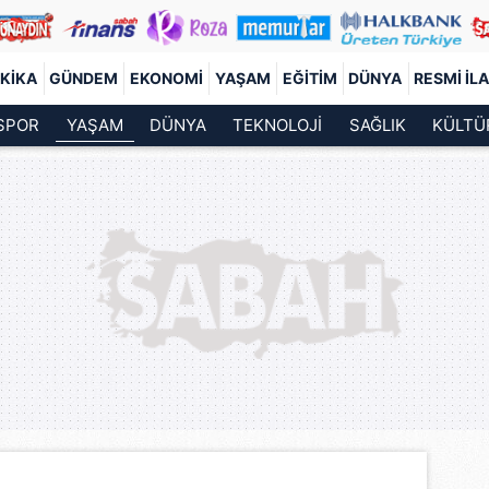
KIKA
GÜNDEM
EKONOMI
YAŞAM
EĞITIM
DÜNYA
RESMI İL
SPOR
YAŞAM
DÜNYA
TEKNOLOJİ
SAĞLIK
KÜLTÜ