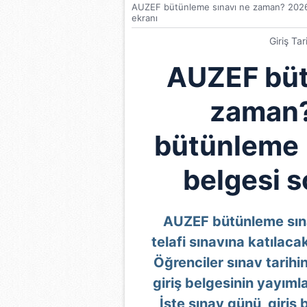
AUZEF bütünleme sınavı ne zaman? 2026 A
ekranı
Giriş Ta
AUZEF büt
zaman
bütünleme (t
belgesi 
AUZEF bütünleme sına
telafi sınavına katılac
Öğrenciler sınav tarihi
giriş belgesinin yayıml
İşte sınav günü, giriş