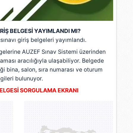
 çerezlerle ilgili bilgi almak için lütfen
tıklayınız
.
RİŞ BELGESİ YAYIMLANDI MI?
navı giriş belgeleri yayımlandı.
elgelerine AUZEF Sınav Sistemi üzerinden
ması aracılığıyla ulaşabiliyor. Belgede
ği bina, salon, sıra numarası ve oturum
lgileri bulunuyor.
 BELGESİ SORGULAMA EKRANI