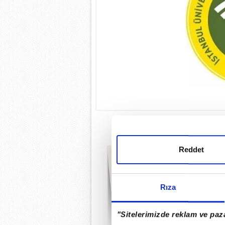
AUZEF BÜTÜ
Reddet
AUZEF bahar yarıy
Cumartesi ve 
Rıza
"Sitelerimizde reklam ve paza