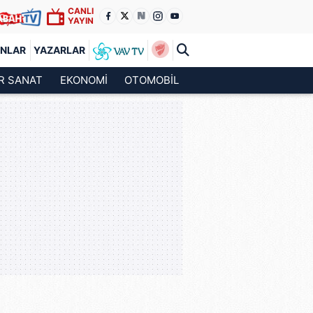
CANLI
YAYIN
ANLAR
YAZARLAR
R SANAT
EKONOMİ
OTOMOBİL