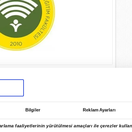
NLEME SINAVI NE ZAMAN?
ılı bütünleme sınavı, 4 Temmuz 2026
5 Temmuz 2026 Pazar günlerinde
Bilgiler
Reklam Ayarları
yapılacak.
rlama faaliyetlerinin yürütülmesi amaçları ile çerezler kullan