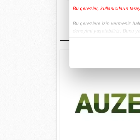
Bu çerezler, kullanıcıların tara
GÜNÜN EN ÖN
Bu çerezlere izin vermeniz halin
deneyimi yaşatabiliriz. Bunu y
içerikleri sunabilmek adına el
noktasında tek gelir kalemimiz 
Her halükârda, kullanıcılar, bu 
Sizlere daha iyi bir hizmet sun
çerezler vasıtasıyla çeşitli kiş
amacıyla kullanılmaktadır. Diğer
reklam/pazarlama faaliyetlerinin
Çerezlere ilişkin tercihlerinizi 
butonuna tıklayabilir,
Çerez Bi
6698 sayılı Kişisel Verilerin 