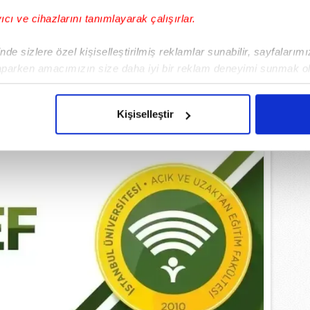
yıcı ve cihazlarını tanımlayarak çalışırlar.
EMLİ MANŞETLERİ İÇİN TIKLAYIN
de sizlere özel kişiselleştirilmiş reklamlar sunabilir, sayfalarım
aparken amacımızın size daha iyi bir reklam deneyimi sunmak ol
imizden gelen çabayı gösterdiğimizi ve bu noktada, reklamların ma
olduğunu sizlere hatırlatmak isteriz.
Kişiselleştir
çerezlere izin vermedikleri takdirde, kullanıcılara hedefli reklaml
abilmek için İnternet Sitemizde kendimize ve üçüncü kişilere ait 
isel verileriniz işlenmekte olup gerekli olan çerezler bilgi toplum
 çerezler, sitemizin daha işlevsel kılınması ve kişiselleştirilmes
 yapılması, amaçlarıyla sınırlı olarak açık rızanız dahilinde kulla
aşağıda yer alan panel vasıtasıyla belirleyebilirsiniz. Çerezlere iliş
lgilendirme Metnimizi
ziyaret edebilirsiniz.
Korunması Kanunu uyarınca hazırlanmış Aydınlatma Metnimizi okum