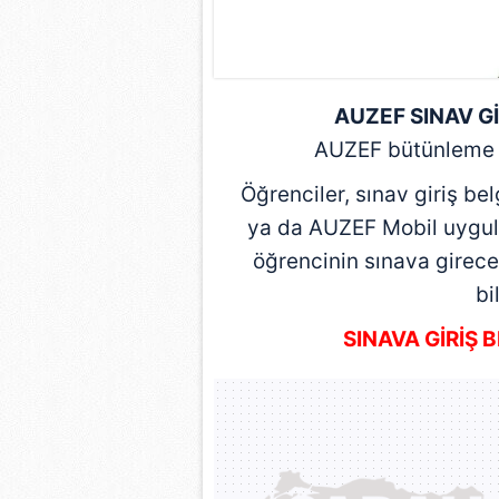
mevzuata uygun olarak kullanılan
AUZEF SINAV Gİ
AUZEF bütünleme sı
Öğrenciler, sınav giriş b
ya da AUZEF Mobil uygula
öğrencinin sınava girece
bi
SINAVA GİRİŞ