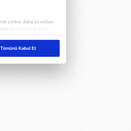
ızda sizlere daha iyi reklam
duğunu ve sizlere en iyi
liyetlerimizi karşılamak
Tümünü Kabul Et
ar gösterilmeyecektir."
çerezler kullanılmaktadır. Bu
u hizmetlerinin sunulması
i ve sizlere yönelik
nılacaktır.
kin detaylı bilgi için Ayarlar
ak ve sitemizde ilgili