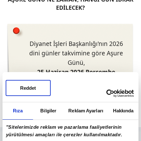
EDİLECEK?
Diyanet İşleri Başkanlığı'nın 2026
dini günler takvimine göre Aşure
Günü,
25 Haziran 2026 Perşembe
günü idrak edilecek. Bu tarih, hicri
Reddet
takvimde 10 Muharrem 1448
gününe denk geliyor.
Rıza
Bilgiler
Reklam Ayarları
Hakkında
"Sitelerimizde reklam ve pazarlama faaliyetlerinin
yürütülmesi amaçları ile çerezler kullanılmaktadır.