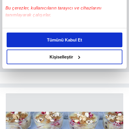
Bu çerezler, kullanıcıların tarayıcı ve cihazlarını
tanımlayarak çalışırlar.
Bu çerezlere izin vermeniz halinde sizlere özel
kişiselleştirilmiş reklamlar sunabilir, sayfalarımızda sizlere
Tümünü Kabul Et
daha iyi reklam deneyimi yaşatabiliriz. Bunu yaparken
amacımızın size daha iyi bir reklam deneyimi sunmak
olduğunu ve sizlere en iyi içerikleri sunabilmek adına
Kişiselleştir
elimizden gelen çabayı gösterdiğimizi ve bu noktada,
reklamların maliyetlerimizi karşılamak noktasında tek gelir
kalemimiz olduğunu sizlere hatırlatmak isteriz.
Her halükârda, kullanıcılar, bu çerezlere izin vermedikleri
takdirde, kullanıcılara hedefli reklamlar
gösterilmeyecektir."
Sizlere daha iyi bir hizmet sunabilmek için İnternet
Sitemizde kendimize ve üçüncü kişilere ait çerezler