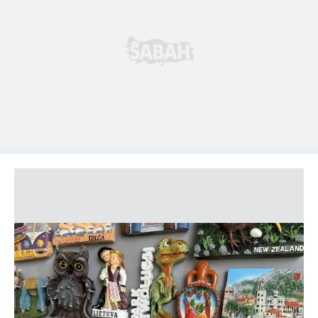
kullanılmaktadır. Diğer çerezler, sitemizin daha işlevsel
kılınması ve kişiselleştirilmesi ve sizlere yönelik
reklam/pazarlama faaliyetlerinin yapılması, amaçlarıyla
sınırlı olarak açık rızanız dahilinde kullanılacaktır.
Çerezlere ilişkin tercihlerinizi aşağıda yer alan panel
vasıtasıyla belirleyebilirsiniz. Çerezlere ilişkin detaylı bilgi
için Ayarlar butonuna tıklayabilir,
Çerez Bilgilendirme
Metnimizi
ziyaret edebilirsiniz.
6698 sayılı Kişisel Verilerin Korunması Kanunu uyarınca
hazırlanmış Aydınlatma Metnimizi okumak ve sitemizde
ilgili mevzuata uygun olarak kullanılan çerezlerle ilgili bilgi
almak için lütfen
tıklayınız
.