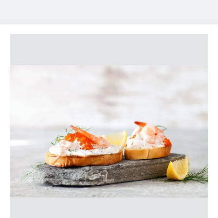
kullanılmaktadır. Diğer çerezler, sitemizin daha işlevsel
kılınması ve kişiselleştirilmesi ve sizlere yönelik
reklam/pazarlama faaliyetlerinin yapılması, amaçlarıyla
sınırlı olarak açık rızanız dahilinde kullanılacaktır.
Çerezlere ilişkin tercihlerinizi aşağıda yer alan panel
vasıtasıyla belirleyebilirsiniz. Çerezlere ilişkin detaylı bilgi
için Ayarlar butonuna tıklayabilir,
Çerez Bilgilendirme
Metnimizi
ziyaret edebilirsiniz.
6698 sayılı Kişisel Verilerin Korunması Kanunu uyarınca
hazırlanmış Aydınlatma Metnimizi okumak ve sitemizde
ilgili mevzuata uygun olarak kullanılan çerezlerle ilgili bilgi
almak için lütfen
tıklayınız
.